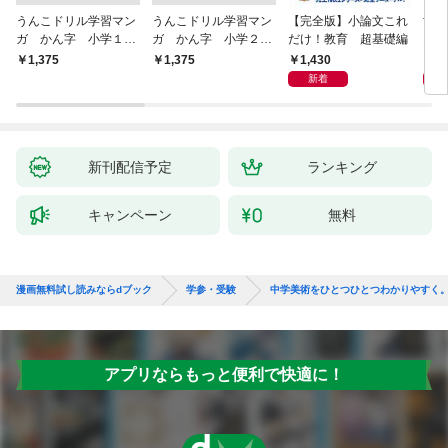
うんこドリル学習マン
うんこドリル学習マン
【完全版】小論文これ
世
ガ かん字 小学１年
ガ かん字 小学２年
だけ！教育 超基礎編
1分
生 こくご
生 こくご
1,430
1,
￥1,375
￥1,375
新着
新刊配信予定
ランキング
キャンペーン
無料
漫画無料試し読みならdブック
学参・受験
中学美術をひとつひとつわかりやすく
アプリならもっと便利で快適に！