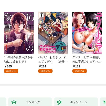
16年目の復讐～奴らを
ベイビーわるきゅーれ
ディストピア～引越し
地獄に送るまで１
エブリデイ！ 【分冊
先は不貞のシェアハウ
版】 1
ス～１
165
214
132
試読フル
試読フル
試読フル
ランキング
キャンペーン