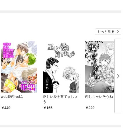
もっと見る
web花恋 vol.1
正しい愛を育てましょ
恋しちゃいそうね
う
440
165
220