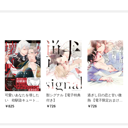
可愛いあなたを壊した
獣シグナル【電子特典
過ぎし日の恋と甘い微
い 幼馴染キュートア
付き】
熱 【電子限定おまけ付
グレッション【単行本
き】
825
726
726
版】1【電子限定特典
付き】