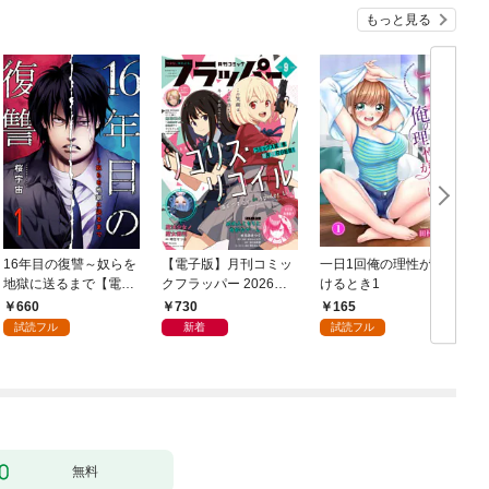
もっと見る
16年目の復讐～奴らを
【電子版】月刊コミッ
一日1回俺の理性が負
地獄に送るまで【電子
クフラッパー 2026年9
けるとき1
か
単行本版】１
月号
660
730
165
試読フル
新着
試読フル
無料