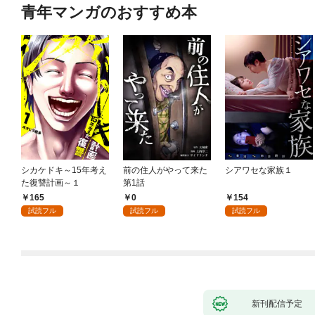
青年マンガのおすすめ本
シカケドキ～15年考え
前の住人がやって来た
シアワセな家族１
た復讐計画～１
第1話
165
0
154
試読フル
試読フル
試読フル
新刊配信予定