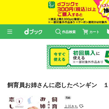
作品検索
カート
飼育員お姉さんに恋したペンギン １
完結
上川きち