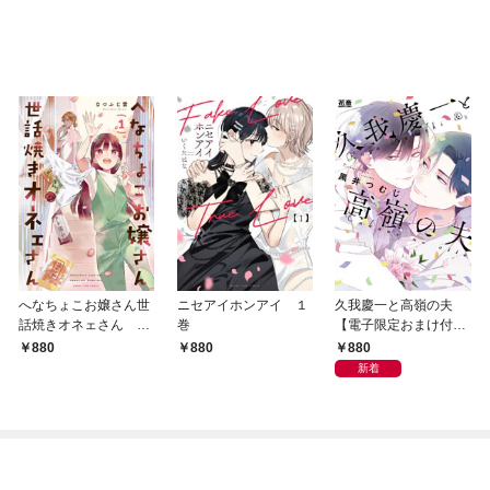
へなちょこお嬢さん世
ニセアイホンアイ １
久我慶一と高嶺の夫
話焼きオネェさん １
巻
【電子限定おまけ付
巻
き】
880
880
880
新着