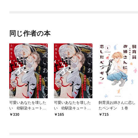
同じ作者の本
可愛いあなたを壊した
可愛いあなたを壊した
飼育員お姉さんに恋し
い 幼馴染キュートア
い 幼馴染キュートア
たペンギン １巻
グレッション【合冊
グレッション1
330
165
715
版】1