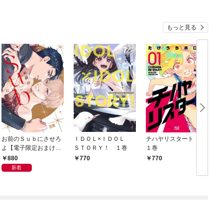
もっと見る
お前のＳｕｂにさせろ
ＩＤＯＬ×ＩＤＯＬ
チハヤリスタート！
よ【電子限定おまけ付
ＳＴＯＲＹ！ １巻
１巻
き】
880
770
770
新着