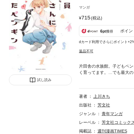
マンガ
715
(税込)
ポイン
6
pt
獲得
dカード利用でさらにポイント+2
返品不可
片田舎の水族館。子どもペン
く育ってます。…でも最大の
コメディ。
試し読み
著者
上川きち
出版社
芳文社
ジャンル
青年マンガ
レーベル
芳文社コミック
掲載誌
週刊漫画TIMES