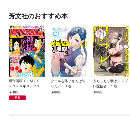
芳文社のおすすめ本
週刊漫画ＴＩＭＥＳ
クールな氷上さんは迫
うちこもり妻はコスプ
２０２６年８／２１・
りたい １巻
レ配信者 １巻
２８合併号
385
880
880
新着