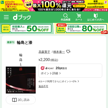
作品検索
カート
はじめての方へ
輪島と漆
最新刊
高森寛子
桐本泰一
2,200
(税込)
20
pt
獲得
ポイント詳細
dカード利用でさらにポイント+2%
返品不可
試し読み