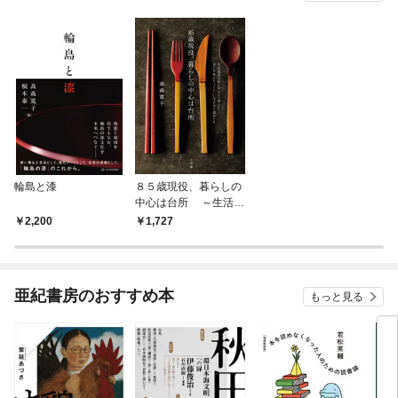
輪島と漆
８５歳現役、暮らしの
中心は台所 ～生活道
具の使い手として考え
2,200
1,727
た、老いた身にちょう
どいい生き方と～
亜紀書房のおすすめ本
もっと見る