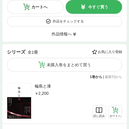
カートへ
今すぐ買う
作品をチェックする
作品情報へ
シリーズ
全1冊
お気に入り登録
未購入巻をまとめて買う
1巻から
|
最新刊から
輪島と漆
2,200
試し読み
カートへ