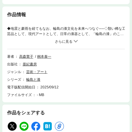
作品情報
◆地震と豪雨を経てもなお、輪島の漆文化を未来へつなぐ──◇類い稀な工
芸品として、現代アートとして、日常の漆器として、「輪島の漆」のこれ
から。【特別対談を収録】◉小森邦衞［人間国宝］×桐本泰一［輪島キリ
モト代表］◉若宮隆志［彦十蒔絵プロデューサー］×桐本泰一◉高森寛子
［スペースたかもり主宰］×桐本泰一**********地殻変動によって海の底か
ら陸地に現れた珪藻土、湿気の多い気候、厳しい自然によって、輪島塗は
著者
高森寛子
桐本泰一
育まれてきた。2024年1月の地震と9月の豪雨は、この地にまたしても試
出版社
亜紀書房
練を課してきた。それでも、確かな技術に支えられた輪島の漆は、必ずや
次の未来を連れてくるだろう。小森邦衞［人間国宝］、若宮隆志［彦十蒔
ジャンル
芸術・アート
絵プロデューサー］、桐本泰一［輪島キリモト代表］、高森寛子［スペー
シリーズ
輪島と漆
スたかもり主宰］……漆の仕事、能登の復興について、語ってもらった。
**********【目次】 ［対談］ ◉小森邦衞×桐本泰一「大地震・水害を
電子版配信開始日
2025/09/12
乗り越え 輪島の漆文化をいかに継続させるか」 ◉若宮隆志×桐本泰
ファイルサイズ
- MB
一「アート、建築、日常……漆の可能性を求めて」 ◉高森寛子×桐本
泰一「バブル以降、使い手の裾野を広げるために」 ［エッセイ］ ◉
高森寛子「輪島と輪島塗の記憶」 ◉秋山祐貴子「はる なつ あき ふゆ
作品をシェアする
どれも愛おしい──輪島の四季」 ◉桐本泰一「産地・輪島塗の基礎知
識」**********【執筆陣】小森 邦衞（こもり・くにえ）漆芸家・人間国宝1
945年石川県輪島市生まれ。65年樽見幸作に沈金を師事。70年漆芸職人と
して独立。77年第24回日本伝統工芸展入選。86年第33回および89年第36