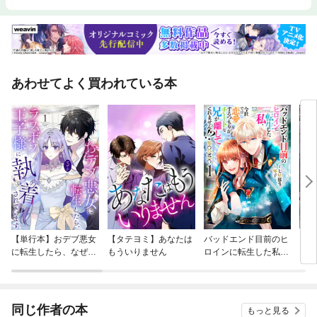
回日本伝統工芸展NHK会長賞。2002年第49回日本伝統工芸展日本工芸会
保持者賞。04年第14回MOA岡田茂吉賞工芸部門大賞。06年髹漆の重要無
形文化財保持者（人間国宝）に認定。14年重要無形文化財「輪島塗」技術
保存会会長に就任。15年旭日小綬賞受賞。20年石川県立輪島漆芸技術研修
所所長、石川県輪島漆芸美術館館長に就任。俳人としても知られ、16年に
『句集 漆榾』（角川文化振興財団）を上梓している。若宮 隆志（わかみ
あわせてよく買われている本
や・たかし）彦十蒔絵プロデューサー1964年石川県輪島市生まれ。84年
塗師屋に就職、輪島塗の製造販売の基礎を学ぶ。88年喜三誠山師より蒔絵
技法を教わる。98年平澤道和師より乾漆技法や漆の天日黒目など漆芸の基
礎を教わり、漆搔きと漆木の植樹を始める。2002年輪島漆器青年会第三〇
代会長を務める。04年「彦十蒔絵」として活動開始。14年文化庁文化交流
使。漆芸家として作品発表を行う傍ら、「彦十蒔絵」のプロデューサーと
して数々の作品を手がけたが、25年に逝去した。秋山 祐貴子（あきや
ま・ゆきこ）神奈川県生まれ。女子美術大学付属高校卒業。女子美術大学
工芸科染専攻卒業。高校の授業で人間国宝の漆芸家・故松田権六の著作
『うるしの話』に出合ったことがきっかけとなり、漆の道に進むことを決
意。大学卒業後、漆塗り修行のため石川県輪島市へ移住する。石川県立輪
島漆芸技術研修所専修科卒業。石川県立輪島漆芸技術研修所髹漆科卒業。
人間国宝・小森邦衞氏に弟子入りし、年季明け独立。輪島市黒島地区で髹
【単行本】おデブ悪女
【タテヨミ】あなたは
バッドエンド目前のヒ
【タ
漆の工房を構えた矢先に、1月1日の震災に遭遇する。**********
に転生したら、なぜか
もういりません
ロインに転生した私、
リ〜
ラスボス王子様に執着
今世では恋愛するつも
されています
りがチートな兄が離し
てくれません！？@C
OMIC
同じ作者の本
もっと見る