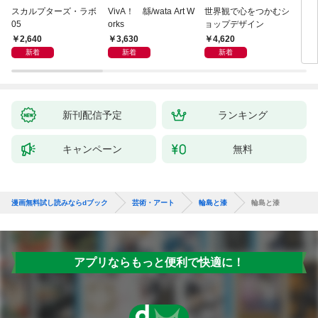
スカルプターズ・ラボ
VivA！ 緜/wata Art W
世界観で心をつかむシ
ブル
05
orks
ョップデザイン
ィシ
ス
2,640
3,630
4,620
3,
新着
新着
新着
新刊配信予定
ランキング
キャンペーン
無料
漫画無料試し読みならdブック
芸術・アート
輪島と漆
輪島と漆
アプリならもっと便利で快適に！