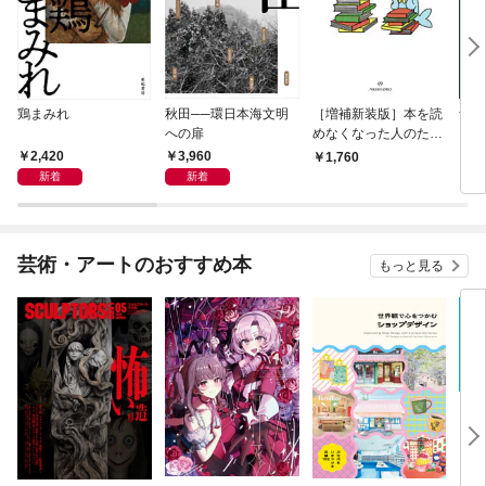
鶏まみれ
秋田──環日本海文明
［増補新装版］本を読
ザ・
への扉
めなくなった人のため
ーテ
の読書論
とア
2,420
3,960
1,760
3,
新着
新着
芸術・アートのおすすめ本
もっと見る