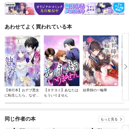
あわせてよく買われている本
【単行本】おデブ悪女
【タテヨミ】あなたは
結界師の一輪華
バッ
に転生したら、なぜか
もういりません
ロイ
ラスボス王子様に執着
今世
されています
りが
てく
OMI
同じ作者の本
もっと見る