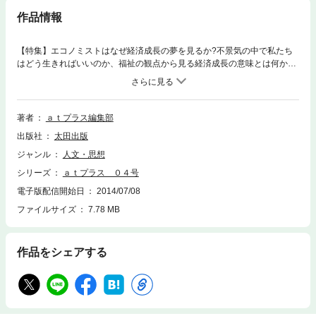
作品情報
【特集】エコノミストはなぜ経済成長の夢を見るか?不景気の中で私たち
はどう生きればいいのか、福祉の観点から見る経済成長の意味とは何か、
経済成長が格差を解消するという言説は正しいのか、経済成長をめぐる思
考を問い直す。●橋本治+山形浩生大不況には自分の頭で考える「金稼ぎ」
と「我が身のありよう」のあいだで●後藤玲子福祉と経済成長その異質性
と親和性●吉原直毅経済成長、労働搾取・格差、及び所得再分配●脇田成経
著者
ａｔプラス編集部
済成長のコスト・ベネフィット”反”経済成長論のマクロ経済学的基礎●小熊
出版社
太田出版
英二+高原基彰サヨクはなぜ経済成長の夢を見るか?「超安定社会」の廃墟
から議論の足場を再構築するために【連載・コラム】●岡崎乾二郎〈活
ジャンル
人文・思想
動〉へのアート第4回 彫刻としての核エネルギー●辻村英之 フェアトレー
シリーズ
ａｔプラス ０４号
ド・国際シンポジウムの報告●清水康之我はいかにして活動家となりし乎
(第2回)「生き心地の良い社会」を作るために●大澤真幸Review of the Prev
電子版配信開始日
2014/07/08
ious Issue革命は夢ではなく、可能なる現実である●山折哲雄現代の往生試
ファイルサイズ
7.78 MB
論 その3一休の隠れ往生●岩根邦雄生活クラブと私の魂胆 その4四〇年の陣
地戦を支えた力●鈴木一誌デザイン覚書19〈東アジア〉と新聞デザイン
作品をシェアする