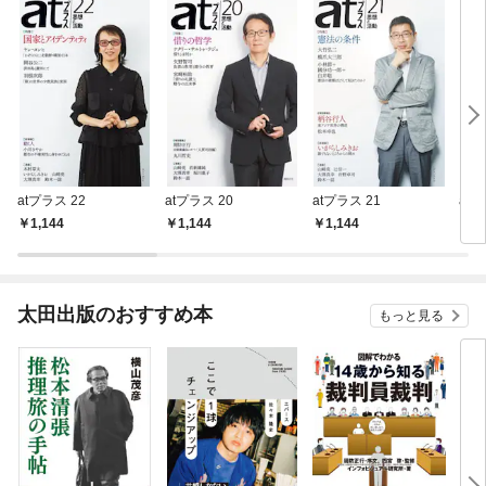
atプラス 22
atプラス 20
atプラス 21
atプ
1,144
1,144
1,144
1,
太田出版のおすすめ本
もっと見る