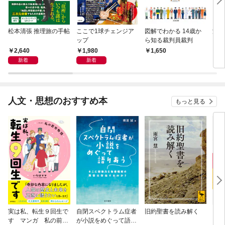
松本清張 推理旅の手帖
ここで1球チェンジア
図解でわかる 14歳か
深夜
ップ
ら知る裁判員裁判
ぐら
こと
2,640
1,980
1,650
2,
新着
新着
人文・思想のおすすめ本
もっと見る
実は私、転生９回生で
自閉スペクトラム症者
旧約聖書を読み解く
より
す マンガ 私の前世
が小説をめぐって語り
を考