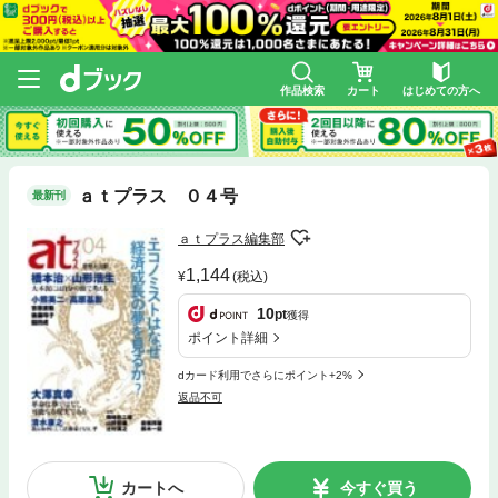
作品検索
カート
はじめての方へ
ａｔプラス ０４号
最新刊
ａｔプラス編集部
1,144
(税込)
10
pt
獲得
ポイント詳細
dカード利用でさらにポイント+2%
返品不可
カートへ
今すぐ買う