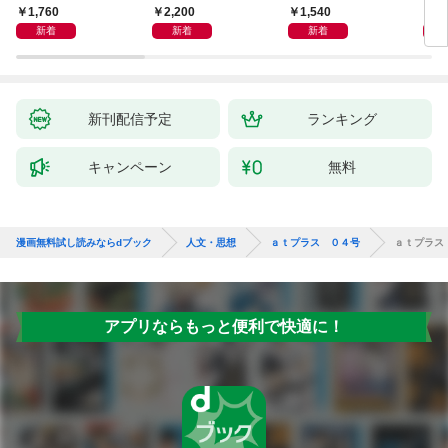
物語
あう
9か
1,760
2,200
1,540
2,
新着
新着
新着
新刊配信予定
ランキング
キャンペーン
無料
漫画無料試し読みならdブック
人文・思想
ａｔプラス ０４号
ａｔプラス
アプリならもっと便利で快適に！