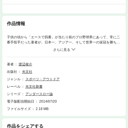
作品情報
子供の頃から「エースで四番」が当たり前のプロ野球界にあって、常に二
番手投手だった著者が、日本一、アジア一、そして世界一の栄冠を勝ち取
れた理由は？ 目からウロコの投球論。
著者
渡辺俊介
出版社
光文社
ジャンル
スポーツ・アウトドア
レーベル
光文社新書
シリーズ
アンダースロー論
電子版配信開始日
2014/07/20
ファイルサイズ
2.18 MB
作品をシェアする