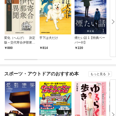
変化（へんげ） 決定
手下は犬だけ
煙たい話 1【特典ペー
鬼役
版～交代寄合伊那衆異
パー付】
聞（1）～
880
814
220
7
スポーツ・アウトドアのおすすめ本
もっと見る