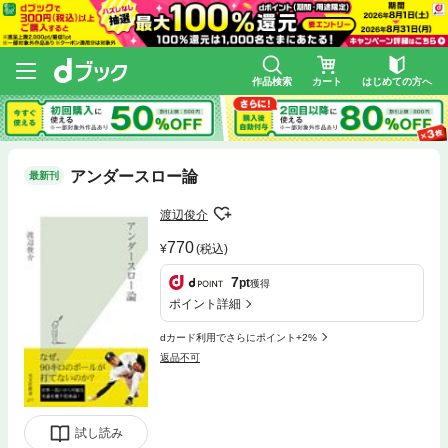
作品検索
カート
はじめての方へ
アンダースロー論
最新刊
渡辺俊介
770
(税込)
7
pt
獲得
ポイント詳細
dカード利用でさらにポイント+2%
返品不可
試し読み