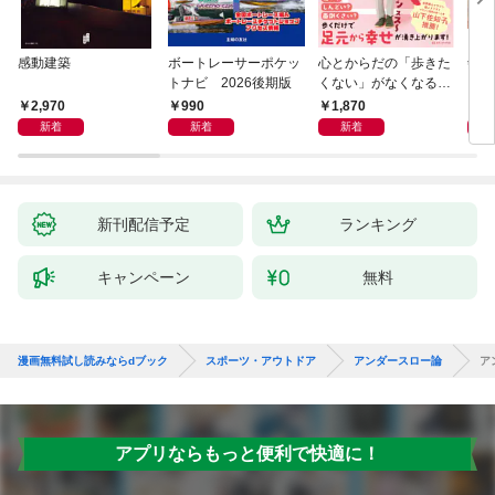
感動建築
ボートレーサーポケッ
心とからだの「歩きた
剣道
トナビ 2026後期版
くない」がなくなる
らせん流 ゆるらく歩
2,970
990
1,870
1,
き
新着
新着
新着
新刊配信予定
ランキング
キャンペーン
無料
漫画無料試し読みならdブック
スポーツ・アウトドア
アンダースロー論
ア
アプリならもっと便利で快適に！