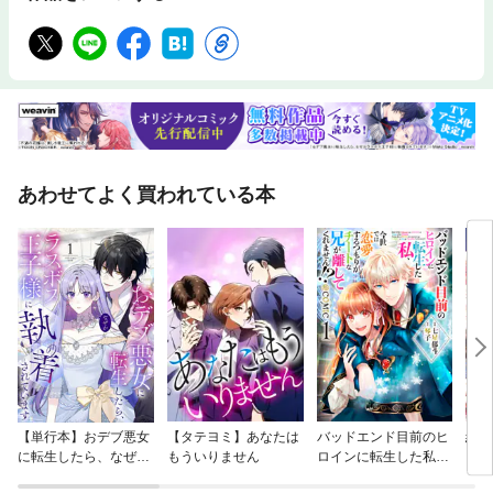
あわせてよく買われている本
【単行本】おデブ悪女
【タテヨミ】あなたは
バッドエンド目前のヒ
結界
に転生したら、なぜか
もういりません
ロインに転生した私、
ラスボス王子様に執着
今世では恋愛するつも