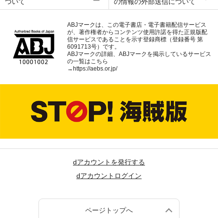
ついて
の情報の外部送信について
ABJマークは、この電子書店・電子書籍配信サービス
が、著作権者からコンテンツ使用許諾を得た正規版配
信サービスであることを示す登録商標（登録番号 第
6091713号）です。
ABJマークの詳細、ABJマークを掲示しているサービス
の一覧はこちら
→
https://aebs.or.jp/
dアカウントを発行する
dアカウントログイン
ページトップへ