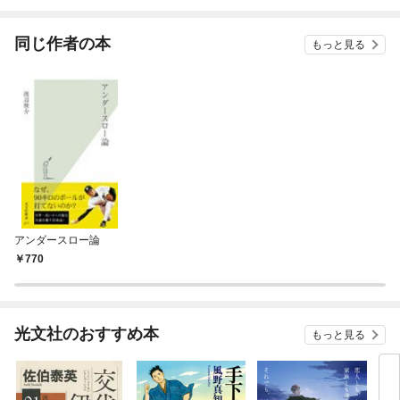
されています
りがチートな兄が離し
てくれません！？@C
OMIC
同じ作者の本
もっと見る
アンダースロー論
770
光文社のおすすめ本
もっと見る