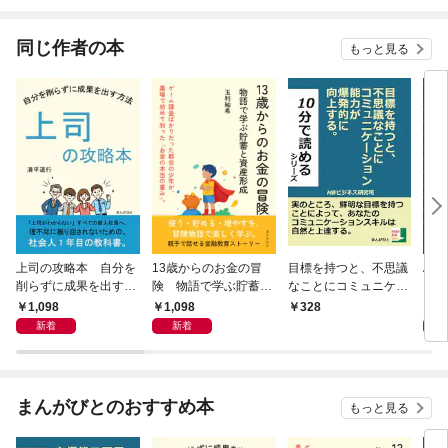
同じ作者の本
もっと見る
上司の攻略本 自分を
13歳からのお金の冒
目標を持つと、不思議
Al 
削らずに成果を出す方
険 物語で学ぶ貯蓄と
なことにコミュニケー
メロ
法
資産形成
ション能力が爆発的に
1,098
1,098
1,
328
向上する。
新着
新着
まんがびとのおすすめ本
もっと見る