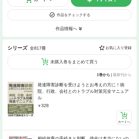
作品をチェックする
作品情報へ
シリーズ
全817冊
お気に入り登録
未購入巻をまとめて買う
1巻から
|
最新刊から
発達障害診断を受けようとお考えの方に！病
院、行政、会社とのトラブル対策完全マニュア
ル
328
カートへ
相続放棄の手続きと判断。借金は本当にないの