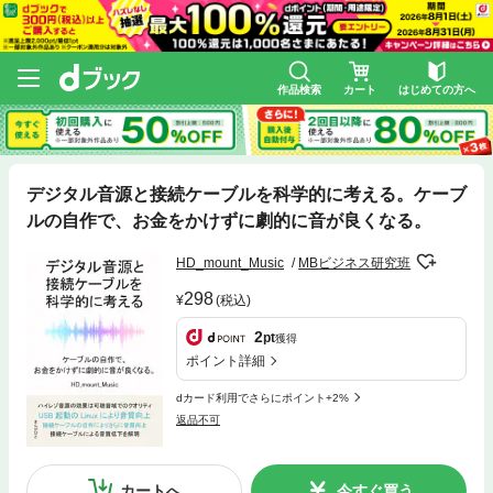
作品検索
カート
はじめての方へ
デジタル音源と接続ケーブルを科学的に考える。ケーブ
ルの自作で、お金をかけずに劇的に音が良くなる。
HD_mount_Music
MBビジネス研究班
298
(税込)
2
pt
獲得
ポイント詳細
dカード利用でさらにポイント+2%
返品不可
カートへ
今すぐ買う