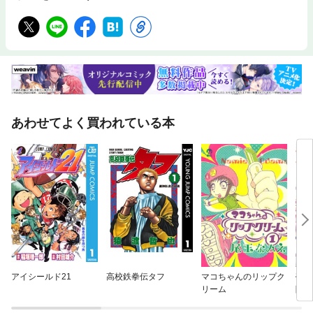
ついても紹介します。 【目次抜粋】 私のオーディオとパソコン環境 デジ
タルオーディオ音源 PCM系（CD、WAVファイル、FLACファイル） DSD
系（SACD、DSFファイル） DSDの音質改善方法の提案 高指向性スピー
カー（パラメトリック・スピーカー） DSD音源の高周波ノイズ問題 オー
ディオを楽しむ３つのステップ パソコンのマザーボード音源により楽しむ
パソコンに外付けDAコンバータを接続する 本格的なオーディオ用DAコン
バータを使用する 音楽再生にLinuxを使用する 私の接続ケーブル SACDプ
レイヤーとプリアンプ間 プリアンプとパワーアンプ間 パソコンとデジタ
ルアンプ間 接続ケーブルの自作 絶縁材料 同軸ケーブルによる自作 ツイス
あわせてよく買われている本
トペアケーブルによる自作 音楽ファイル ハイレゾ音源への疑問 ヘッドホ
ンとスピーカー
アイシールド21
高校鉄拳伝タフ
マコちゃんのリップク
売ら
リーム
隣国
れる