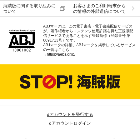
海賊版に関する取り組みに
お客さまのご利用端末から
ついて
の情報の外部送信について
ABJマークは、この電子書店・電子書籍配信サービス
が、著作権者からコンテンツ使用許諾を得た正規版配
信サービスであることを示す登録商標（登録番号 第
6091713号）です。
ABJマークの詳細、ABJマークを掲示しているサービス
の一覧はこちら
→
https://aebs.or.jp/
dアカウントを発行する
dアカウントログイン