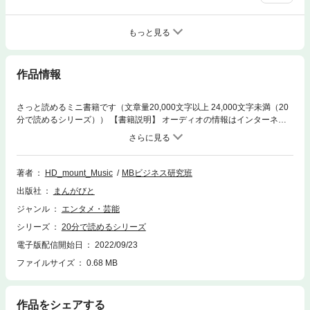
もっと見る
作品情報
さっと読めるミニ書籍です（文章量20,000文字以上 24,000文字未満（20
分で読めるシリーズ）） 【書籍説明】 オーディオの情報はインターネッ
トや書籍から得ることができます。 しかし私の読んだ範囲では試聴結果や
経験が中心で科学的に考察された情報がほとんどありません。 一方、高価
な装置への物欲を刺激する情報があふれていています。 ケーブルに銀線を
使うなどのオーディオオカルトという言葉があるくらいです。 私の考える
著者
HD_mount_Music
MBビジネス研究班
良い音とは、記録された時間と電圧で表現される音楽信号を忠実に再現す
出版社
まんがびと
ることです。 電磁気学、電気電子回路などの理論、スイッチング電源のノ
イズ対策の経験などをもとにデジタル音源と接続ケーブルに絞り科学的に
ジャンル
エンタメ・芸能
考察しました。 CDなどに使われるPCMとSACDなどに使われるDSDを比
シリーズ
20分で読めるシリーズ
較して、192kHzのPCMはほぼ元信号を再現できるのに対し、DSDは高音
の分解能や高周波ノイズの問題があり不完全です。 耳に聞こえない超音波
電子版配信開始日
2022/09/23
の再生は不要な可聴音が発生する可能性があるので、ハイレゾ音源のメリ
ファイルサイズ
0.68 MB
ットは可聴音域のクオリティだと判断しました。 オーディオ用接続ケーブ
ルの回路解析を行い、シールドなし・抵抗付きの接続ケーブルを自作して
使用しています。そのノウハウを開示しました。 また、理論から離れマニ
作品をシェアする
アックな経験になりますが、WindowsよりもLinuxの音が良かったことに