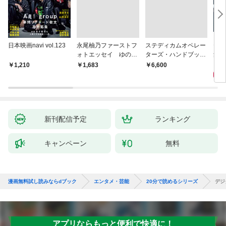
日本映画navi vol.123
永尾柚乃ファーストフ
ステディカムオペレー
テレ
ォトエッセイ ゆのも
ターズ・ハンドブック
集 
のがたり
日本語版 電子版 第２
ーズ
1
1,210
￥1,683
￥6,600
版
ウル
【電
新刊配信予定
ランキング
キャンペーン
無料
漫画無料試し読みならdブック
エンタメ・芸能
20分で読めるシリーズ
デジ
アプリならもっと便利で快適に！