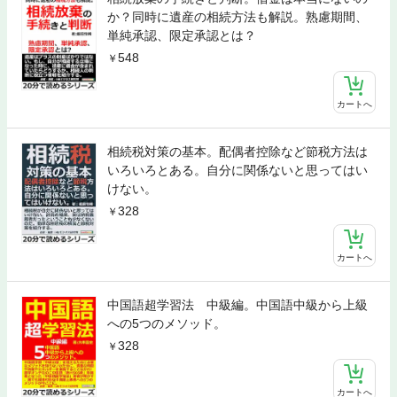
か？同時に遺産の相続方法も解説。熟慮期間、
単純承認、限定承認とは？
548
カートへ
相続税対策の基本。配偶者控除など節税方法は
いろいろとある。自分に関係ないと思ってはい
けない。
328
カートへ
中国語超学習法 中級編。中国語中級から上級
への5つのメソッド。
328
カートへ