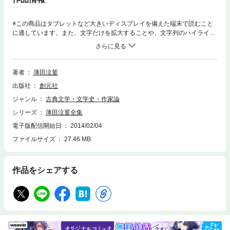
※この商品はタブレットなど大きいディスプレイを備えた端末で読むこと
に適しています。また、文字だけを拡大することや、文字列のハイライ
ト、検索、辞書の参照、引用などの機能が使用できません。島崎藤村や土
井晩翠が近代的抒情詩でスタートした後、薄田泣菫が日本的象徴詩を完
成。明治32年「暮笛集」を刊行、以後「ゆく春」「二十五弦」「白羊宮」
などが次々と世に出て近代詩の全盛時代をむかえている。その後、毎日新
著者
薄田泣菫
聞社へはいった泣菫は、「茶話」に代表されるエッセイを新聞紙上に発表
出版社
創元社
し、新しい随筆家としての世界を拓いている。本全集は昭和13年に刊行さ
れたものを復刊。明治・大正期の詩壇に大きな足跡を残し、随筆家として
ジャンル
古典文学・文学史・作家論
も一世を風靡した著者が、みずから編んだ、唯一の自選全集。全８巻。
シリーズ
薄田泣菫全集
電子版配信開始日
2014/02/04
ファイルサイズ
27.46 MB
作品をシェアする