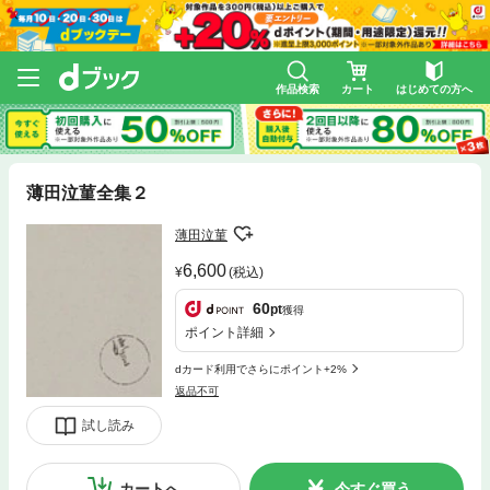
作品検索
カート
はじめての方へ
薄田泣菫全集２
薄田泣菫
6,600
(税込)
60
pt
獲得
ポイント詳細
dカード利用でさらにポイント+2%
返品不可
試し読み
カートへ
今すぐ買う