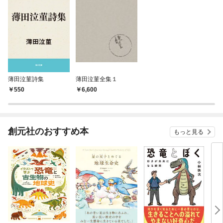
薄田泣菫詩集
薄田泣菫全集１
550
6,600
創元社のおすすめ本
もっと見る