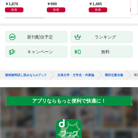
エッセンスをつかむ50
洋
から
1,870
990
1,485
1,
冊
新着
新着
新着
新刊配信予定
ランキング
キャンペーン
無料
漫画無料試し読みならdブック
古典文学・文学史・作家論
薄田泣菫全集
薄
アプリならもっと便利で快適に！