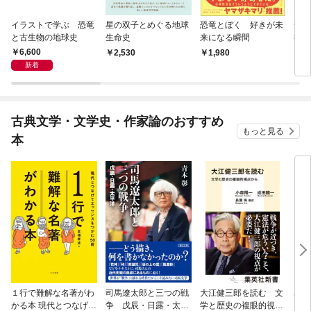
イラストで学ぶ 恐竜
星の双子とめぐる地球
恐竜とぼく 好きが未
知ら
と古生物の地球史
生命史
来になる瞬間
行 
と信
6,600
2,530
1,980
2,
新着
古典文学・文学史・作家論のおすすめ
もっと見る
本
１行で難解な名著がわ
司馬遼太郎と三つの戦
大江健三郎を読む 文
出会
かる本 現代とつなげて
争 戊辰・日露・太平
学と歴史の複眼的視点