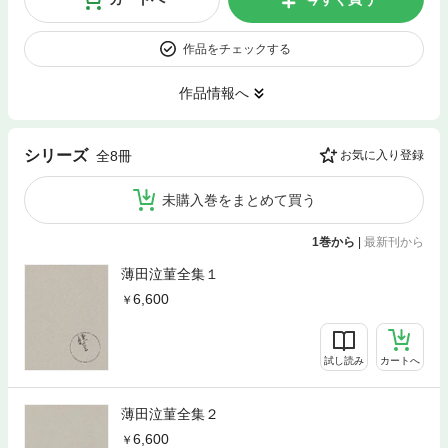
作品をチェックする
作品情報へ
シリーズ
全8冊
お気に入り登録
未購入巻をまとめて買う
1巻から
|
最新刊から
薄田泣菫全集１
6,600
試し読み
カートへ
薄田泣菫全集２
6,600