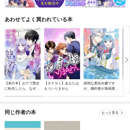
あわせてよく買われている本
【単行本】おデブ悪女
【タテヨミ】あなたは
病弱な悪役令嬢です
【タ
に転生したら、なぜか
もういりません
が、婚約者が過保護す
リ〜
ラスボス王子様に執着
ぎて逃げ出したい(私
されています
たち犬猿の仲でしたよ
ね！？)
同じ作者の本
もっと見る