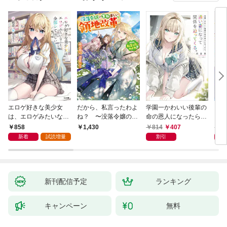
エロゲ好きな美少女
だから、私言ったわよ
学園一かわいい後輩の
くた
は、エロゲみたいなこ
ね？ 〜没落令嬢の案
命の恩人になったら、
ども
と全部シてほしい【電
外楽しい領地改革〜
通い妻になって関係を
858
814
407
8
1,430
子ＳＳ特典付き】
迫ってくる。
新着
試読増量
割引
新刊配信予定
ランキング
キャンペーン
無料