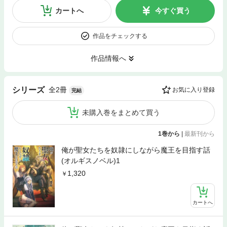
カートへ
今すぐ買う
作品をチェックする
作品情報へ
全2冊
シリーズ
お気に入り登録
完結
未購入巻をまとめて買う
1巻から
|
最新刊から
俺が聖女たちを奴隷にしながら魔王を目指す話
(オルギスノベル)1
1,320
カートへ