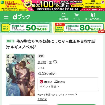
作品検索
カート
はじめての方へ
俺が聖女たちを奴隷にしながら魔王を目指す話
最新刊
(オルギスノベル)2
完結
黒水蛇
誉
ノベル
1,320
(税込)
12
pt
獲得
ポイント詳細
dカード利用でさらにポイント+2%
返品不可