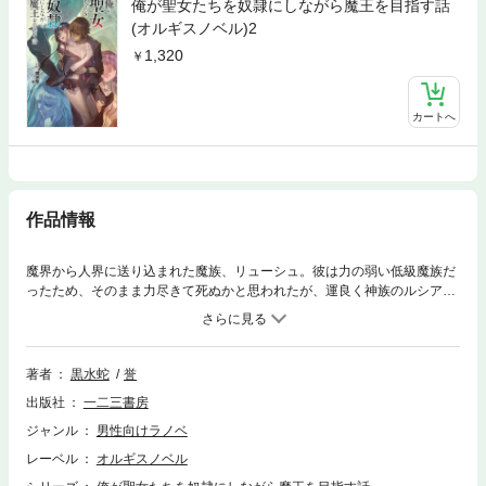
俺が聖女たちを奴隷にしながら魔王を目指す話
(オルギスノベル)2
1,320
カートへ
作品情報
魔界から人界に送り込まれた魔族、リューシュ。彼は力の弱い低級魔族だ
ったため、そのまま力尽きて死ぬかと思われたが、運良く神族のルシアや
彼女を救出しようと現れたリティア達を捕らえることに成功する。しか
し、訪れた村で、かつて魔界でリューシュを虐め、眷属にしようとした幼
馴染みで吸血鬼の真祖に襲われてしまう。
著者
黒水蛇
誉
出版社
一二三書房
ジャンル
男性向けラノベ
レーベル
オルギスノベル