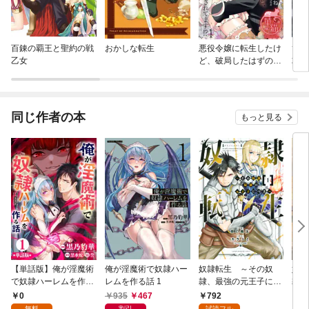
百錬の覇王と聖約の戦
おかしな転生
悪役令嬢に転生したけ
ひと
乙女
ど、破局したはずのカ
攻略
タブツ王太子に溺愛さ
れてます！？ 【短編】
同じ作者の本
もっと見る
【単話版】俺が淫魔術
俺が淫魔術で奴隷ハー
奴隷転生 ～その奴
奴隷
で奴隷ハーレムを作る
レムを作る話 1
隷、最強の元王子につ
隷、
話（フルカラー） 第1
き～（１）
き～
0
935
467
792
1,
話 召喚された男
無料
割引
試読フル