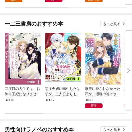
一二三書房のおすすめ本
もっと見る
二度目の人生では、お
悪役令嬢に転生したは
家族に愛されなかった
妹に
飾り王妃になりませ
ずが、主人公よりも溺
私が、辺境の地で氷の
れた
ん！【分冊版】１
愛されてるみたいです
軍神騎士団長に溺れる
が、
880
8
330
132
【分冊版】(ラワーレ
ほど愛されています１
伯に
新着
コミックス)1
１
男性向けラノベのおすすめ本
もっと見る