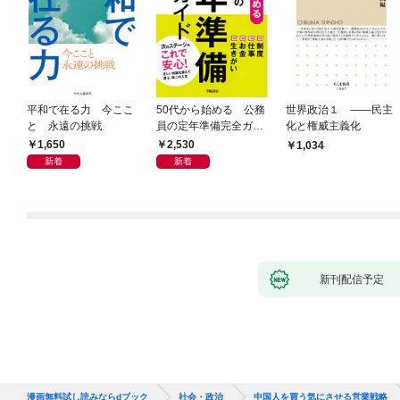
平和で在る力 今ここ
50代から始める 公務
世界政治１ ――民主
と 永遠の挑戦
員の定年準備完全ガイ
化と権威主義化
ド
1,650
2,530
1,034
新着
新着
新刊配信予定
漫画無料試し読みならdブック
社会・政治
中国人を買う気にさせる営業戦略