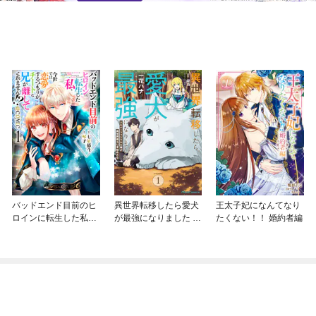
バッドエンド目前のヒ
異世界転移したら愛犬
王太子妃になんてなり
ロインに転生した私、
が最強になりました ～
たくない！！ 婚約者編
今世では恋愛するつも
シルバーフェンリルと
りがチートな兄が離し
俺が異世界暮らしを始
てくれません！？@C
めたら～ THE COMIC
OMIC