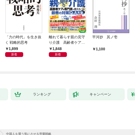
「力の時代」を生き抜
離れて暮らす親の見守
平河抄 其ノ壱
く 戦略的思考
り介護 高齢者ケアの
専門家が教える最善の
1,899
1,848
1,100
対策Q＆A大全
新着
新着
ランキング
キャンペーン
中国人を買う気にさせる営業戦略