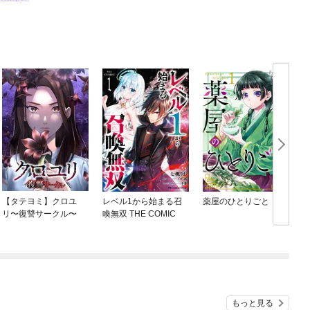
【タテヨミ】クロユ
レベル1から始まる召
薬屋のひとりごと
リ〜復讐サークル〜
喚無双 THE COMIC
もっと見る