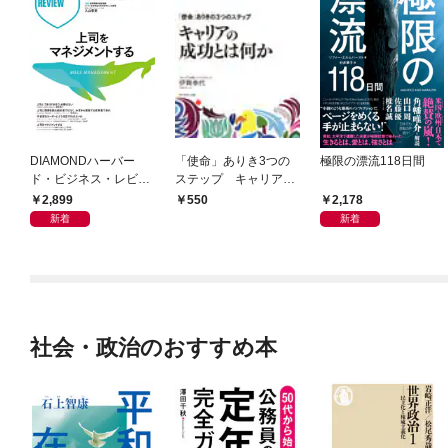
DIAMONDハーバー
「使命」ありき3つの
極限の漂流118日間
ド・ビジネス・レビュ
ステップ キャリアの
ー 2026年9月号 特集
成功とは何か
2,899
2,178
550
「上司をマネジメント
新着
新着
する」
社会・政治のおすすめ本