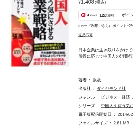
1,408
(税込)
ポイ
12
pt
獲得
dカード利用でさらにポイント+2
返品不可
日本企業は生き残りをかけて
所得に応じて中国人の消費行
中の企業現場を知り尽くした
著者
張晟
出版社
ダイヤモンド社
ジャンル
ビジネス・経済
シリーズ
中国人を買う気
電子版配信開始日
2014/02
ファイルサイズ
2.81 MB