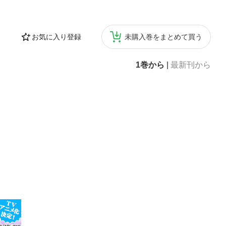
お気に入り登録
未購入巻をまとめて買う
1巻から
|
最新刊から