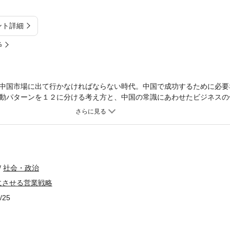
ント詳細
%
中国市場に出て行かなければならない時代。中国で成功するために必要
動パターンを１２に分ける考え方と、中国の常識にあわせたビジネスの
中国人コンサルタントによる中国市場で勝ち残る方法。
社会・政治
にさせる営業戦略
/25