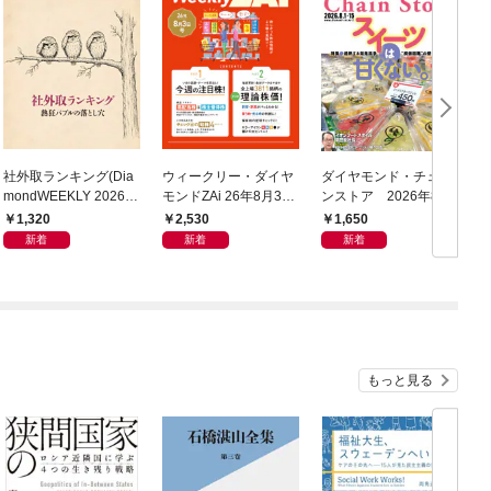
社外取ランキング(Dia
ウィークリー・ダイヤ
ダイヤモンド・チェー
mondWEEKLY 2026年
モンドZAi 26年8月3日
ンストア 2026年8月
8/8・15合併号)
号
1日・15日号
1,320
2,530
1,650
新着
新着
新着
もっと見る