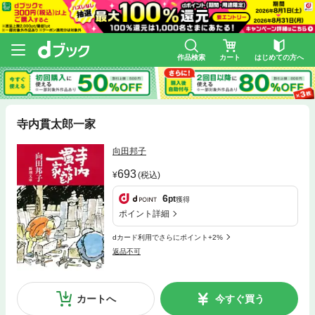
作品検索
カート
はじめての方へ
寺内貫太郎一家
向田邦子
693
(税込)
6
pt
獲得
ポイント詳細
dカード利用でさらにポイント+2%
返品不可
カートへ
今すぐ買う