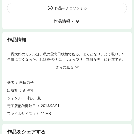
作品をチェックする
作品情報へ
作品情報
〈貫太郎のモデルは、私の父向田敏雄である。よくどなり、よく殴り、5
年前に亡くなった。お線香代りに、ちょっぴり「立派な男」に仕立て直し
てお目にかけた……〉。口下手で怒りっぽいくせに涙もろい、日本の愛す
べき“お父さん”とその家族をユーモアとペーソスで捉え、きめ細かな筆致
で下町の人情を刻み、東京・谷中に暮す庶民の真情溢れる生活を描いた幻
の処女長編小説。
著者
向田邦子
出版社
新潮社
ジャンル
小説一般
電子版配信開始日
2013/08/01
ファイルサイズ
0.44 MB
作品をシェアする