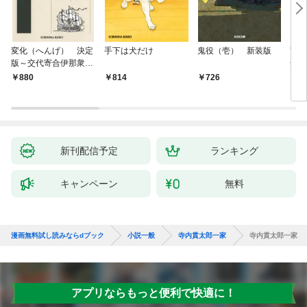
変化（へんげ） 決定
手下は犬だけ
鬼役（壱） 新装版
南町
版～交代寄合伊那衆異
舟の
聞（1）～
880
814
726
9
新刊配信予定
ランキング
キャンペーン
無料
漫画無料試し読みならdブック
小説一般
寺内貫太郎一家
寺内貫太郎一家
アプリならもっと便利で快適に！