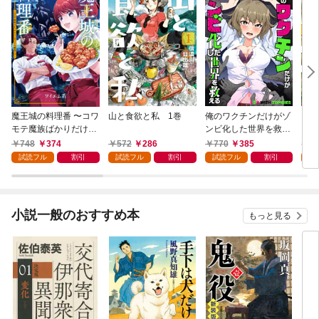
魔王城の料理番 〜コワ
山と食欲と私 1巻
俺のワクチンだけがゾ
クマ
モテ魔族ばかりだけ
ンビ化した世界を救え
ど、ホワイトな職場で
る 1巻
748
374
572
286
770
385
7
す〜 1巻
試読フル
割引
試読フル
割引
試読フル
割引
試
小説一般のおすすめ本
もっと見る