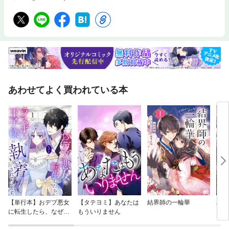
あわせてよく買われている本
【単行本】おデブ悪女
【タテヨミ】あなたは
結界師の一輪華
バッ
に転生したら、なぜか
もういりません
ロイ
ラスボス王子様に執着
今世