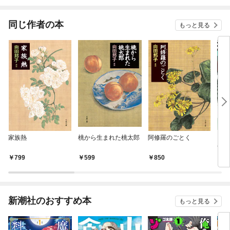
されています
りが
てく
OMI
同じ作者の本
もっと見る
家族熱
桃から生まれた桃太郎
阿修羅のごとく
ビッ
ナル
22
799
599
850
4
新潮社のおすすめ本
もっと見る