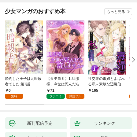
少女マンガのおすすめ本
もっと見る
婚約した王子は元暗殺
【タテヨミ】1.旦那
社交界の毒婦とよばれ
視線
者でした 第1話
様、今世は死んだら許
る私～素敵な辺境伯令
る 1
しません
息に腕を折られたの
0
71
1
165
で、責任とってもらい
無料
タテヨミ
試読フル
試
ます～［ばら売り］
第1話
新刊配信予定
ランキング