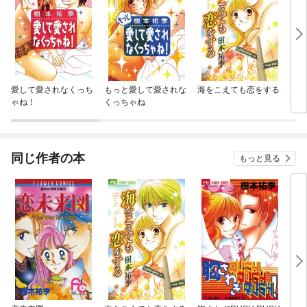
愛して愛されなくっち
もっと愛して愛されな
海をこえても恋をする
放課
ゃね！
くっちゃね
同じ作者の本
もっと見る