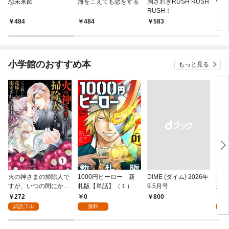
恋未来図
海をこえても恋をする
胸さわぎRUSH RUSH
悦び
RUSH！
484
484
583
4
小学館のおすすめ本
もっと見る
火の神さまの掃除人で
1000円ヒーロー 新
DIME (ダイム) 2026年
追放
すが、いつの間にか花
札版【単話】（１）
9.5月号
かつ
嫁として溺愛されてい
まへ
272
0
1
￥800
ます【単話】（１）
れで
試読フル
無料
試
（１