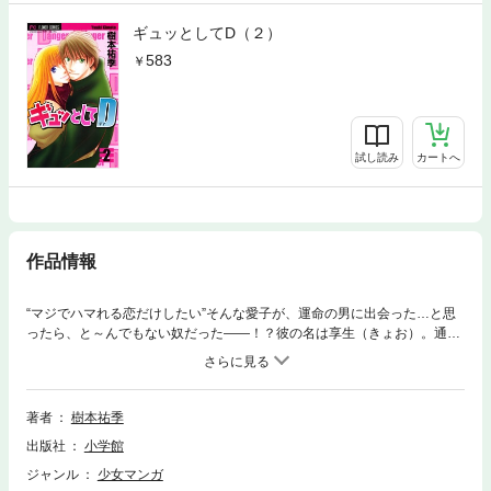
ギュッとしてD（２）
583
試し読み
カートへ
作品情報
“マジでハマれる恋だけしたい”そんな愛子が、運命の男に出会った…と思
ったら、と～んでもない奴だった――！？彼の名は享生（きょお）。通
称“D”。その名の意味は、デンジャラス。それって一体…！？
著者
樹本祐季
出版社
小学館
ジャンル
少女マンガ