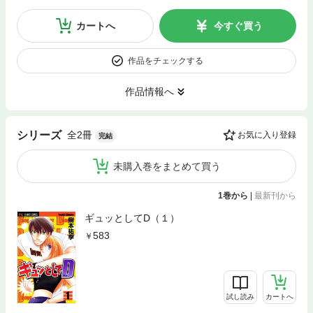
カートへ
今すぐ買う
作品をチェックする
作品情報へ
全2冊
シリーズ
お気に入り登録
完結
未購入巻をまとめて買う
1巻から
|
最新刊から
ギュッとしてD（１）
583
試し読み
カートへ