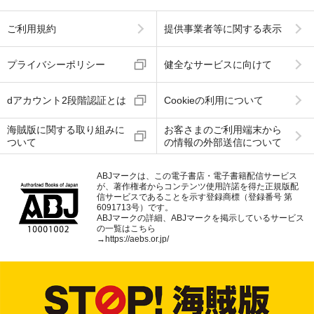
ご利用規約
提供事業者等に関する表示
プライバシーポリシー
健全なサービスに向けて
dアカウント2段階認証とは
Cookieの利用について
海賊版に関する取り組みに
お客さまのご利用端末から
ついて
の情報の外部送信について
ABJマークは、この電子書店・電子書籍配信サービス
が、著作権者からコンテンツ使用許諾を得た正規版配
信サービスであることを示す登録商標（登録番号 第
6091713号）です。
ABJマークの詳細、ABJマークを掲示しているサービス
の一覧はこちら
→
https://aebs.or.jp/