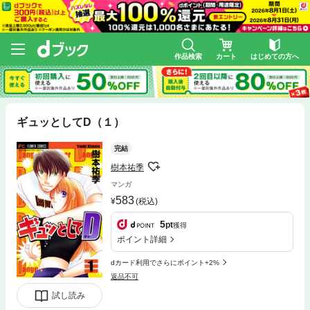
作品検索
カート
はじめての方へ
ギュッとしてD（１）
完結
樹本祐季
マンガ
583
(税込)
5
pt
獲得
ポイント詳細
dカード利用でさらにポイント+2%
返品不可
試し読み