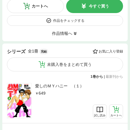
カートへ
今すぐ買う
作品をチェックする
作品情報へ
全1冊
シリーズ
お気に入り登録
完結
未購入巻をまとめて買う
1巻から
|
最新刊から
愛しのＭＹハニー （１）
649
試し読み
カートへ