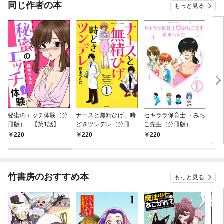
OMIC
同じ作者の本
もっと見る
秘蜜のエッチ体験（分
ナースと無精ひげ、時
セキララ保育士 ・みち
おし
冊版） 【第1話】
どきツンデレ（分冊
こ先生（分冊版）
シコ
版） 【第1話】
【第1話】
220
220
220
5
竹書房のおすすめ本
もっと見る