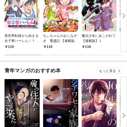
異世界転移から始まる
ちぃちゃんのおしなが
魔法少女にあこがれて
ガー
女子寮ハーレム！？ ～
き 繁盛記 【連載版】
【連載版】１
ィー
管理人として働く人間
１
110
110
110
1
と恋する魔族娘たち～
【連載版】０
青年マンガのおすすめ本
もっと見る