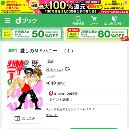
作品検索
カート
はじめての方へ
愛しのＭＹハニー （１）
最新刊
完結
鈴木ぺんた
マンガ
649
(税込)
5
pt
獲得
ポイント詳細
dカード利用でさらにポイント+2%
返品不可
試し読み