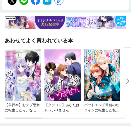
あわせてよく買われている本
【単行本】おデブ悪女
【タテヨミ】あなたは
バッドエンド目前のヒ
結界
に転生したら、なぜか
もういりません
ロインに転生した私、
ラスボス王子様に執着
今世では恋愛するつも
されています
りがチートな兄が離し
てくれません！？@C