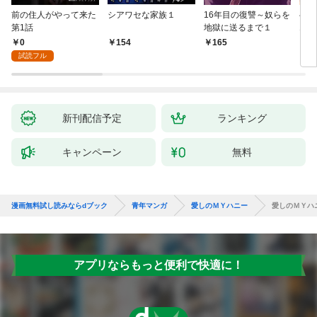
前の住人がやって来た
シアワセな家族１
16年目の復讐～奴らを
ベイ
第1話
地獄に送るまで１
エブ
版】
0
154
165
2
試読フル
新刊配信予定
ランキング
キャンペーン
無料
漫画無料試し読みならdブック
青年マンガ
愛しのＭＹハニー
愛しのＭＹハ
アプリならもっと便利で快適に！