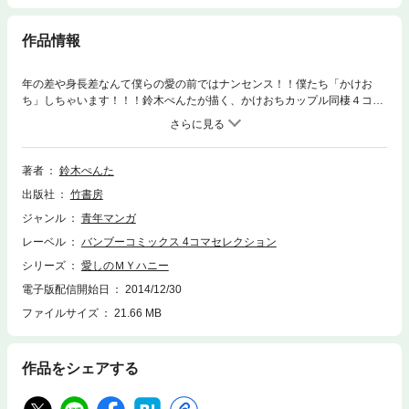
作品情報
年の差や身長差なんて僕らの愛の前ではナンセンス！！僕たち「かけお
ち」しちゃいます！！！鈴木ぺんたが描く、かけおちカップル同棲４コ
マ…！？
著者
鈴木ぺんた
出版社
竹書房
ジャンル
青年マンガ
レーベル
バンブーコミックス 4コマセレクション
シリーズ
愛しのＭＹハニー
電子版配信開始日
2014/12/30
ファイルサイズ
21.66 MB
作品をシェアする