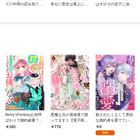
で八年間の恋を捨てま
幸せに聖女は竜人に溺
はずがその息子に溺愛
す
愛される
される
Berry’sFantasyお前呼
悪魔な兄が過保護で困
殺されたくなくて悪役
ばわりで婚約破棄？隣
ってます１【電子限定
な婚約者を愛でていた
国で自由を謳歌するの
特典付】
ら、なぜか溺愛されま
0
165
770
でどうぞお構いなく！
した【第1話】
無料
～追放令嬢、実は最強