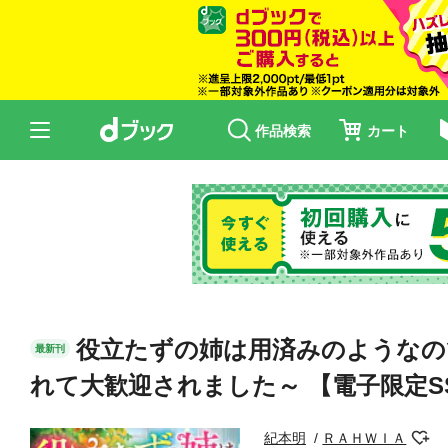
作品検索
カート
役立たずの姉は用済みのようなの
最新刊
れて大歓迎されました～ 【電子限定S
紀本明
ＲＡＨＷＩＡ