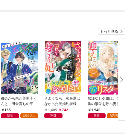
れて大歓迎されました
～ 【電子限定SS付
き】
もっと見る
都会から来た美男子く
さようなら、私を選ば
加護なし令嬢は、国一
んと、田舎育ちの平凡
なかった元婚約者様。
番の繁栄を呼ぶ妻とし
男子くん【単話版】1
一夜で大国君主の身ご
て迎えられました～無
165
1,485
742
1,540
巻
もり妃になりました
能と捨てられた私、ど
新着
試読フル
割引
新着
試読増量
【電子限定SS付き】
うやら精霊との架け橋
となっていたようです
～【電子限定SS付き】