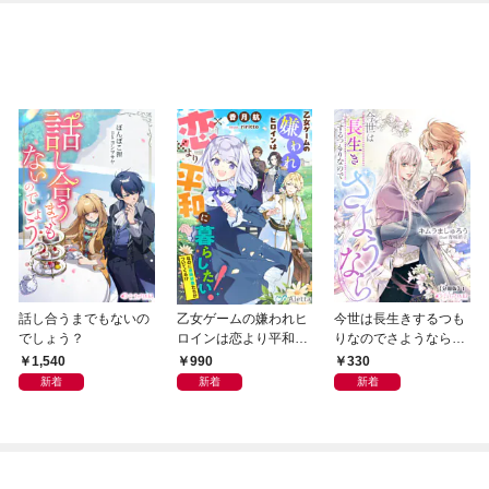
話し合うまでもないの
乙女ゲームの嫌われヒ
今世は長生きするつも
でしょう？
ロインは恋より平和に
りなのでさようなら
暮らしたい！（なのに
【分冊版】1
1,540
990
330
攻略対象たちがついて
新着
新着
新着
くる！？）