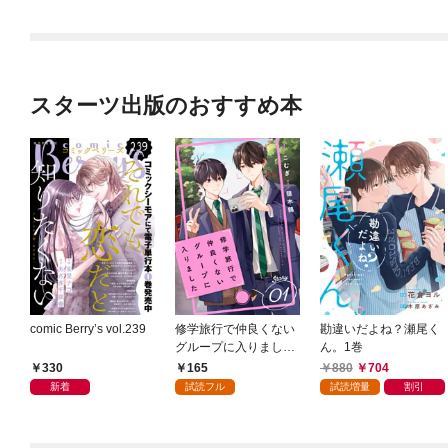
スターツ出版のおすすめ本
comic Berry’s vol.239
修学旅行で仲良くない
勘違いだよね？瀬尾く
グループに入りました
ん。1巻
【単話版】1巻
330
165
880
704
新着
試読フル
試読増量
割引