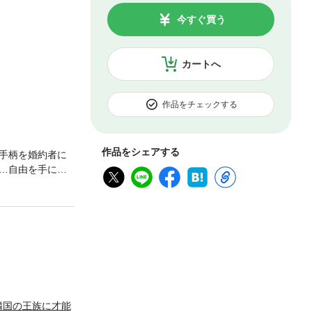
今すぐ買う
カートへ
作品をチェックする
作品をシェアする
手柄を婚約者に
…自由を手にし
惜しみなく発
を見つけてい
めて…？
隣国の王族に才能