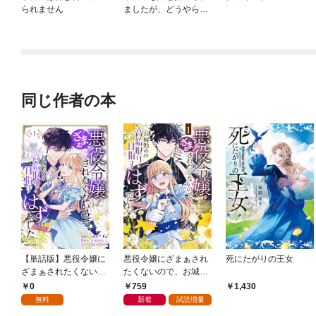
られません
ましたが、どうやら私
は最強だったようです
よ？
同じ作者の本
【単話版】悪役令嬢に
悪役令嬢にざまぁされ
死にたがりの王女
ざまぁされたくないの
たくないので、お城勤
で、お城勤めの高給取
めの高給取りを目指す
0
759
1,430
りを目指すはずでした
はずでした@COMIC
無料
新着
試読増量
@COMIC 第1話
第1巻