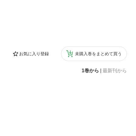
お気に入り登録
未購入巻をまとめて買う
1巻から
|
最新刊から