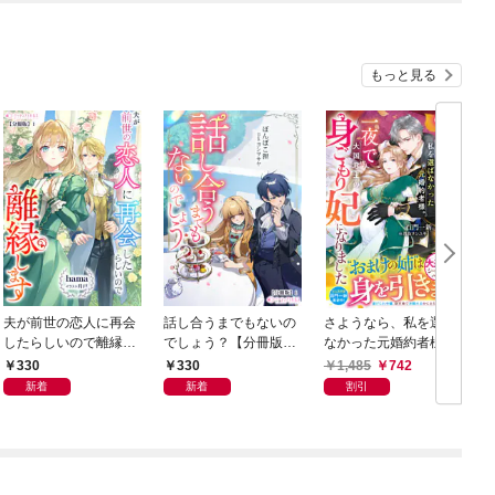
もっと見る
夫が前世の恋人に再会
話し合うまでもないの
さようなら、私を選ば
したらしいので離縁し
でしょう？【分冊版】
なかった元婚約者様。
ます【分冊版】1
1
一夜で大国君主の身ご
330
330
1,485
742
もり妃になりました
新着
新着
割引
【電子限定SS付き】