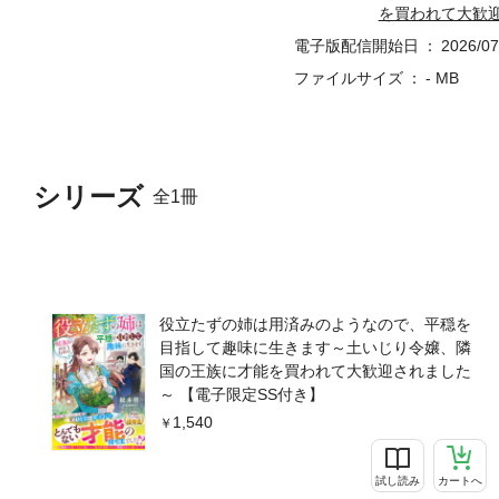
を買われて大歓
電子版配信開始日
2026/07
ファイルサイズ
- MB
シリーズ
全1冊
役立たずの姉は用済みのようなので、平穏を
目指して趣味に生きます～土いじり令嬢、隣
国の王族に才能を買われて大歓迎されました
～ 【電子限定SS付き】
1,540
試し読み
カートへ