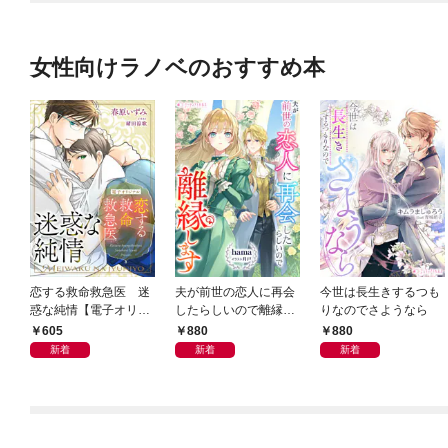
女性向けラノベのおすすめ本
恋する救命救急医 迷
夫が前世の恋人に再会
今世は長生きするつも
惑な純情【電子オリジ
したらしいので離縁し
りなのでさようなら
ナル】
ます
605
880
880
新着
新着
新着