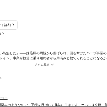
ント詳細
%
い能無しだ」――妹贔屓の両親から虐げられ、国を挙げたハーブ事業の
レイン。事業が軌道に乗り婚約者から用済みと捨てられることになるが
った！ 才能を隣国王子に見初められ、エレインは彼のもとでその力を
レインのハーブは引く手あまたで、人々に支持され彼女は自分の居場所
レインがいなくなったことで事業が傾き、彼女の稀有な能力に気づき始
Ａ
タジー
用済みのようなので、平穏を目指して趣味に生きます～土いじり令嬢、