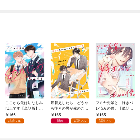
精霊師でした～1巻
ここから先は幼なじみ
席替えしたら、どうや
フミヤ先輩と、好きバ
以上です【単話版】1
ら後ろの男が俺のこと
レ済みの僕。【単話
巻
好きらしい【単話版】
版】1巻
165
165
165
１巻
試読フル
新着
試読フル
試読フル