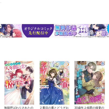
無能呼ばわりされたの
２番目の番とどうぞお
30歳年上侯爵の後妻の