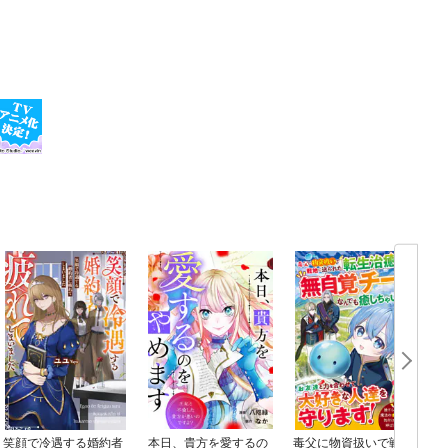
笑顔で冷遇する婚約者
本日、貴方を愛するの
毒父に物資扱いで戦地