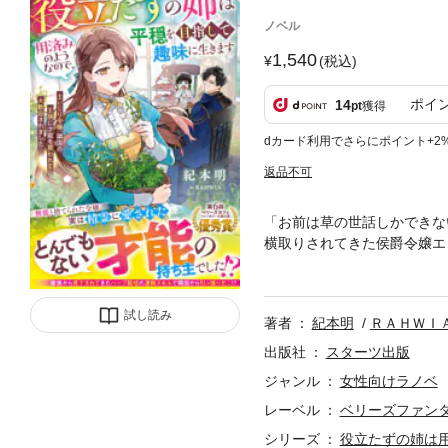
ノベル
1,540
(税込)
ポイ
14
pt
獲得
dカード利用でさらにポイント+2
返品不可
「お前は草の世話しかできな
横取りされてきた侯爵令嬢エ
た彼女の心は羽のように軽か
揮！ 特別な効能を秘めるエ
く。一方祖国の家族らは、エ
試し読み
著者
紀本明
ＲＡＨＷＩ
出版社
スターツ出版
ジャンル
女性向けラノベ
レーベル
ベリーズファン
シリーズ
役立たずの姉は