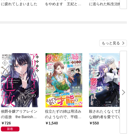
に疲れてしまいました
をやめます 王妃と不
に送られた転生治癒
倫した貴方が悪いので
師、無自覚チートでな
すよ？（分冊版）
んでも癒しちゃいます
もっと見る
侯爵令嬢アリアレイン
役立たずの姉は用済み
殺されたくなくて悪役
の追放 the Banishme
のようなので、平穏を
な婚約者を愛でていた
nt of Lady Arialaine１
目指して趣味に生きま
ら、なぜか溺愛されま
726
1,540
550
す～土いじり令嬢、隣
した
新着
国の王族に才能を買わ