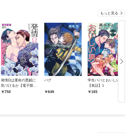
もっと見る
発情Ωは運命の悪戯に
バグ
学生パパとおいしい男
気づけるか【電子限定
【単話】1
特典付】
750
649
165