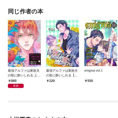
同じ作者の本
最強アルファは家政夫
最強アルファは家政夫
enigma vol.1
の歌に酔いしれる 上
の歌に酔いしれる【単
【単行本版】
話】 1
880
220
550
新着