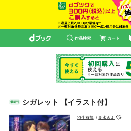
作品検索
カート
シガレット 【イラスト付】
最新刊
羽生有輝
湖水きよ