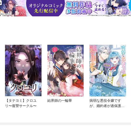
【タテヨミ】クロユ
結界師の一輪華
病弱な悪役令嬢です
リ〜復讐サークル〜
が、婚約者が過保護す
ぎて逃げ出したい(私た
ち犬猿の仲でしたよ
ね！？)