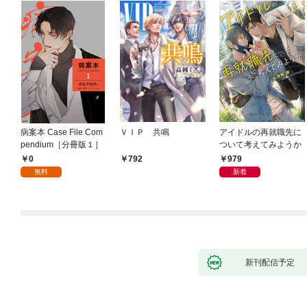
病案本 Case File Com
ＶＩＰ 共鳴
アイドルの再就職先に
pendium［分冊版１］
ついて考えてみようか
0
979
792
無料
新着
新刊配信予定