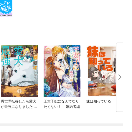
異世界転移したら愛犬
王太子妃になんてなり
妹は知っている
が最強になりました ～
たくない！！ 婚約者編
シルバーフェンリルと
俺が異世界暮らしを始
めたら～ THE COMIC