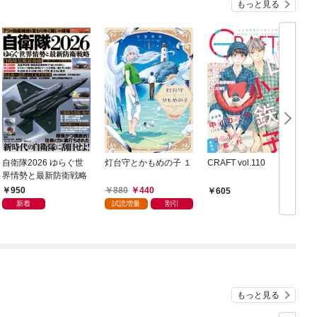
もっと見る
自衛隊2026 ゆらぐ世
灯台守とかもめの子 １
CRAFT vol.110
界情勢と最新防衛戦略
950
880
440
605
新着
試読増量
割引
もっと見る