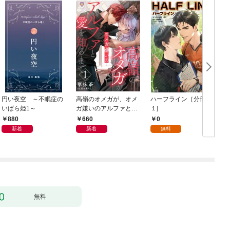
円い夜空 ～不眠症の
高嶺のオメガが、オメ
ハーフライン［分冊版
いばら姫1～
ガ嫌いのアルファと愛
１]
を知るまで1
880
660
0
新着
新着
無料
無料