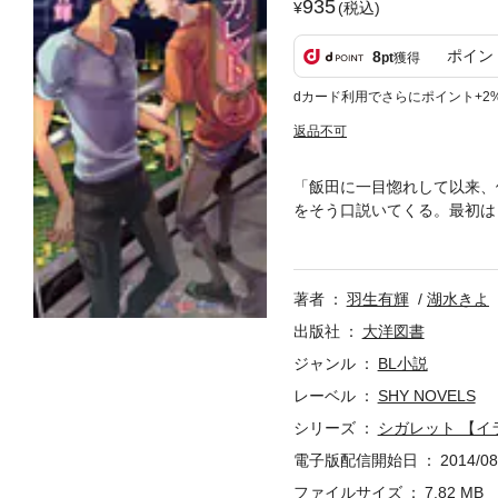
935
(税込)
ポイン
8
pt
獲得
dカード利用でさらにポイント+2
返品不可
「飯田に一目惚れして以来、
をそう口説いてくる。最初は
く。触れられて動揺する、そ
く……恋に不慣れな男たちの
著者
羽生有輝
湖水きよ
出版社
大洋図書
ジャンル
BL小説
レーベル
SHY NOVELS
シリーズ
シガレット 【イ
電子版配信開始日
2014/08
ファイルサイズ
7.82 MB