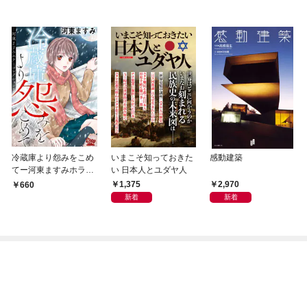
冷蔵庫より怨みをこめ
いまこそ知っておきた
感動建築
てー河東ますみホラー
い 日本人とユダヤ人
コレクション 1ー
1,375
2,970
660
新着
新着