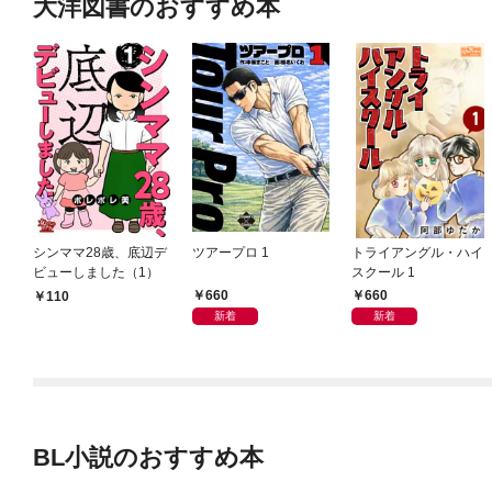
大洋図書のおすすめ本
シンママ28歳、底辺デ
ツアープロ 1
トライアングル・ハイ
ビューしました（1）
スクール 1
660
660
110
新着
新着
BL小説のおすすめ本