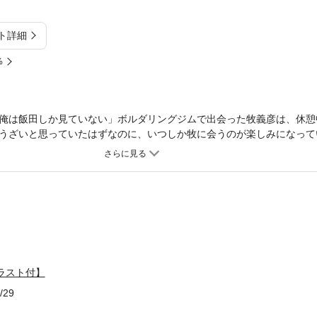
ト詳細
%
俺は飯田しか見ていない」ボルダリングジムで出会った牧義彦は、休憩
うざいと思っていたはずなのに、いつしか牧に会うのが楽しみになって
のくせ触ってほしいと思う自分を羞恥する。意識したとたん、すべてが
恋物語登場!! ※この作品は『チョコレート』のスピンオフです。
ラスト付】
/29