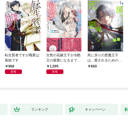
転生賢者ですが職業は
生贄の花嫁王子が冷酷
死に戻りの悪魔王子
寵姫です
王の最愛になるまで
は、愛されるための実
【イラスト付き】【単
験をはじめることにし
968
1,595
660
行本書き下ろしSS付
た。（１）
新着
新着
き】
ランキング
キャンペーン