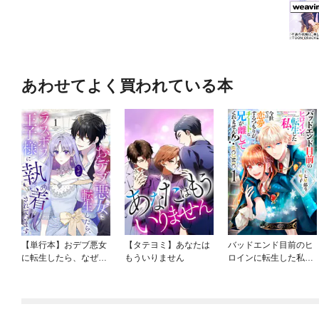
あわせてよく買われている本
【単行本】おデブ悪女
【タテヨミ】あなたは
バッドエンド目前のヒ
に転生したら、なぜか
もういりません
ロインに転生した私、
ラスボス王子様に執着
今世では恋愛するつも
されています
りがチートな兄が離し
てくれません！？@C
OMIC