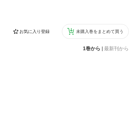
お気に入り登録
未購入巻をまとめて買う
1巻から
|
最新刊から