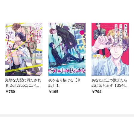
完璧な支配に満たされ
夜を走り抜ける【単
あなたは三つ数えたら
る Dom/Subユニバー
話】 1
恋に落ちます【SS付き
ス【電子限定特典付】
電子限定版】
750
165
704