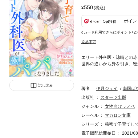
550
(税込)
ポイン
5
pt
獲得
dカード利用でさらにポイント+2
返品不可
エリート外科医・涼晴との赤
世界の違いから身を引き、密
が現れて…!? 「君をしあ
に、庇護欲全開で迫ってきて
ー！
試し読み
著者
伊月ジュイ
南国ば
出版社
スターツ出版
ジャンル
女性向けラノベ
レーベル
マカロン文庫
シリーズ
秘密で子育てし
電子版配信開始日
2021/08