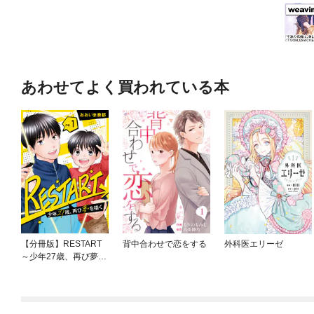
あわせてよく買われている本
【分冊版】RESTART
背中合わせで恋をする
外科医エリーゼ
～少年27歳、再び夢を
描く～