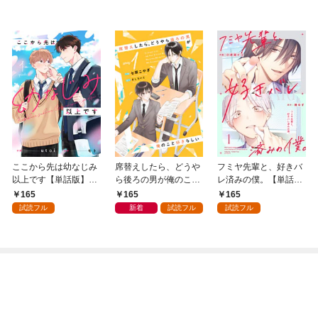
ここから先は幼なじみ
席替えしたら、どうや
フミヤ先輩と、好きバ
以上です【単話版】1
ら後ろの男が俺のこと
レ済みの僕。【単話
巻
好きらしい【単話版】
版】1巻
165
165
165
１巻
試読フル
新着
試読フル
試読フル