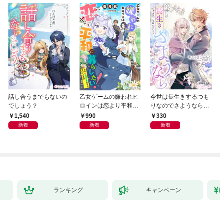
話し合うまでもないの
乙女ゲームの嫌われヒ
今世は長生きするつも
でしょう？
ロインは恋より平和に
りなのでさようなら
暮らしたい！（なのに
【分冊版】1
1,540
990
330
攻略対象たちがついて
新着
新着
新着
くる！？）
ランキング
キャンペーン