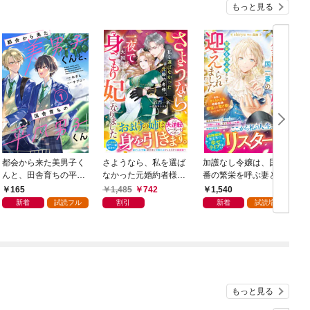
もっと見る
都会から来た美男子く
さようなら、私を選ば
加護なし令嬢は、国一
んと、田舎育ちの平凡
なかった元婚約者様。
番の繁栄を呼ぶ妻とし
男子くん【単話版】1
一夜で大国君主の身ご
て迎えられました～無
165
1,485
742
1,540
巻
もり妃になりました
能と捨てられた私、ど
新着
試読フル
割引
新着
試読増量
【電子限定SS付き】
うやら精霊との架け橋
となっていたようです
～【電子限定SS付き】
もっと見る