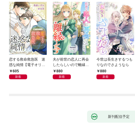
恋する救命救急医 迷
夫が前世の恋人に再会
今世は長生きするつも
惑な純情【電子オリジ
したらしいので離縁し
りなのでさようなら
ナル】
ます
605
880
880
新着
新着
新着
新刊配信予定