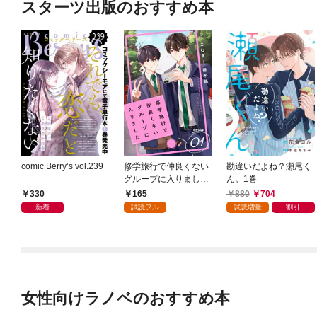
スターツ出版のおすすめ本
comic Berry’s vol.239
修学旅行で仲良くない
勘違いだよね？瀬尾く
グループに入りました
ん。1巻
【単話版】1巻
330
165
880
704
新着
試読フル
試読増量
割引
女性向けラノベのおすすめ本