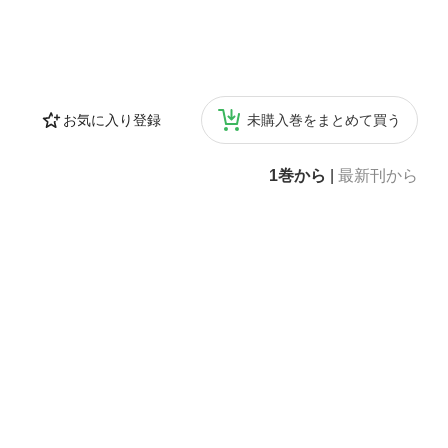
お気に入り登録
未購入巻をまとめて買う
1巻から
|
最新刊から