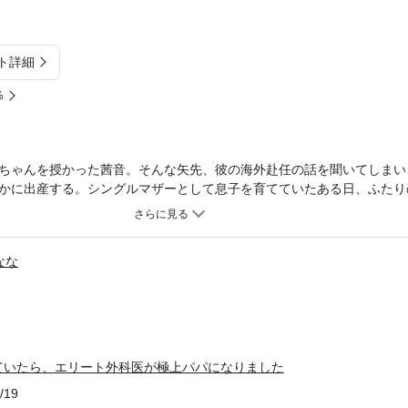
ト詳細
%
ちゃんを授かった茜音。そんな矢先、彼の海外赴任の話を聞いてしまい
かに出産する。シングルマザーとして息子を育てていたある日、ふたり
わせにできるのは、俺しかいない」――息子の存在を知ると、空白の時間
…。極上パパに豹変したエリート外科医からとろ甘に愛される至極のシ
なな
ていたら、エリート外科医が極上パパになりました
/19