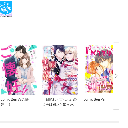
comic Berry’sご懐
一目惚れと言われたの
comic Berry’s
妊！！
に実は囮だと知った伯
爵令嬢の三日間