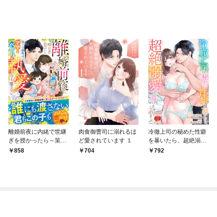
離婚前夜に内緒で世継
肉食御曹司に溺れるほ
冷徹上司の秘めた性癖
ぎを授かったら～策士
ど愛されています １
を暴いたら、超絶溺愛
な御曹司はママとベビ
で蕩けさせられました
858
704
792
ーを執愛で守り離さな
い～【SS付き】