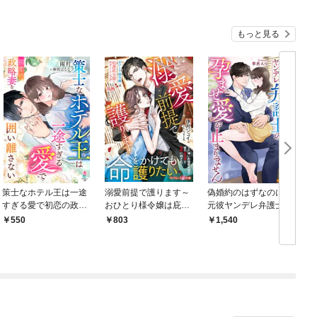
もっと見る
策士なホテル王は一途
溺愛前提で護ります～
偽婚約のはずなのに、
すぎる愛で初恋の政略
おひとり様令嬢は庇護
元彼ヤンデレ弁護士の
妻を囲い離さない
欲全開なエリートSPの
孕ませ愛が止まりませ
550
803
1,540
熱に溶かされる～
ん