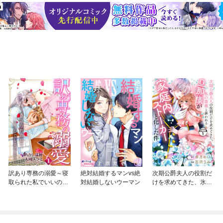
訳あり専務の溺愛～寝
絶対結婚するマンvs絶
次期公爵夫人の役割だ
取られた私でいいので
対結婚しないウーマン
けを求めてきた、氷の
しょうか？～
薔薇と謳われる旦那様
が家庭内ストーカーと
化した件 分冊版