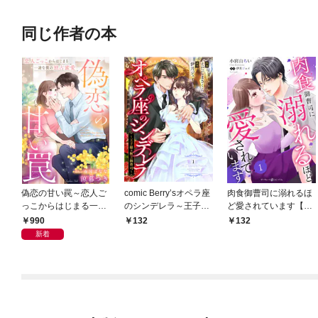
同じ作者の本
偽恋の甘い罠～恋人ご
comic Berry’sオペラ座
肉食御曹司に溺れるほ
っこからはじまる一途
のシンデレラ～王子様
ど愛されています【分
な彼の独占蜜愛～
は極上御曹司～１巻
冊版】1話
990
132
132
新着