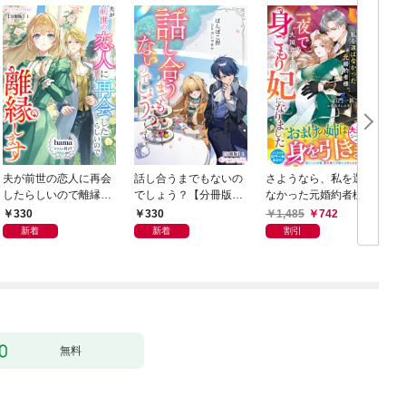
夫が前世の恋人に再会
話し合うまでもないの
さようなら、私を選ば
したらしいので離縁し
でしょう？【分冊版】
なかった元婚約者様。
ます【分冊版】1
1
一夜で大国君主の身ご
330
330
1,485
742
もり妃になりました
新着
新着
割引
【電子限定SS付き】
無料