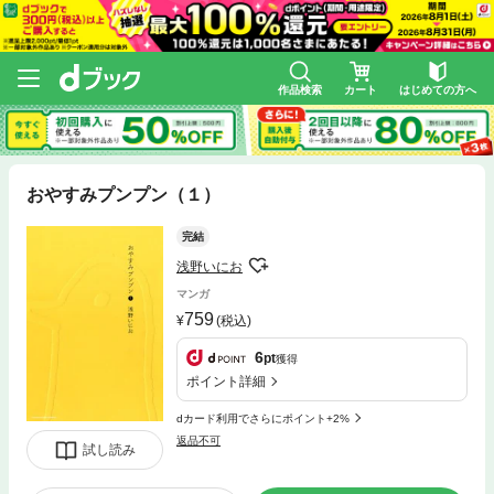
作品検索
カート
はじめての方へ
おやすみプンプン（１）
完結
浅野いにお
マンガ
759
(税込)
6
pt
獲得
ポイント詳細
dカード利用でさらにポイント+2%
返品不可
試し読み