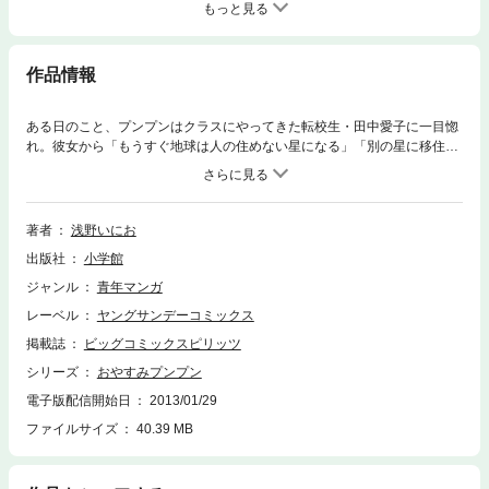
もっと見る
作品情報
ある日のこと、プンプンはクラスにやってきた転校生・田中愛子に一目惚
れ。彼女から「もうすぐ地球は人の住めない星になる」「別の星に移住し
ないと人類はメツボーしてしまう」という話を聞いたプンプンは、今日出
された「将来の夢」の作文に、「宇宙を研究する人になりたい」と書こう
と思い立つ。だが翌朝、プンプンが起きると家の中が大変なことに…？
著者
浅野いにお
出版社
小学館
ジャンル
青年マンガ
レーベル
ヤングサンデーコミックス
掲載誌
ビッグコミックスピリッツ
シリーズ
おやすみプンプン
電子版配信開始日
2013/01/29
ファイルサイズ
40.39 MB