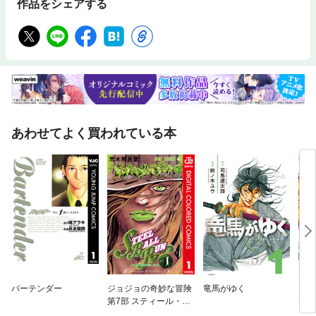
作品をシェアする
あわせてよく買われている本
バーテンダー
ジョジョの奇妙な冒険
竜馬がゆく
PS
第7部 スティール・ボ
ール・ラン カラー版