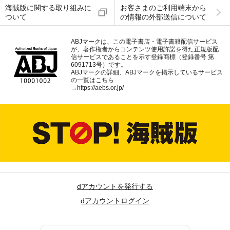
海賊版に関する取り組みに
お客さまのご利用端末から
ついて
の情報の外部送信について
ABJマークは、この電子書店・電子書籍配信サービス
が、著作権者からコンテンツ使用許諾を得た正規版配
信サービスであることを示す登録商標（登録番号 第
6091713号）です。
ABJマークの詳細、ABJマークを掲示しているサービス
の一覧はこちら
→
https://aebs.or.jp/
dアカウントを発行する
dアカウントログイン