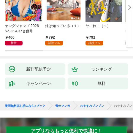
ヤングジャンプ 2026
妹は知っている（１）
ヤニねこ（１）
モー
No.36＆37合併号
6・3
日発
400
792
792
4
新着
試読フル
試読フル
新刊配信予定
ランキング
キャンペーン
無料
漫画無料試し読みならdブック
青年マンガ
おやすみプンプン
おやすみプン
アプリならもっと便利で快適に！