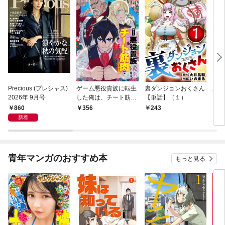
Precious (プレシャス)
ゲーム悪役貴族に転生
裏ダンジョンおくさん
あや
2026年 9月号
した俺は、チート筋肉
【単話】（１）
し夫
で無双する【単話】
倉で
860
356
243
1
（１）
る～
新着
青年マンガのおすすめ本
もっと見る