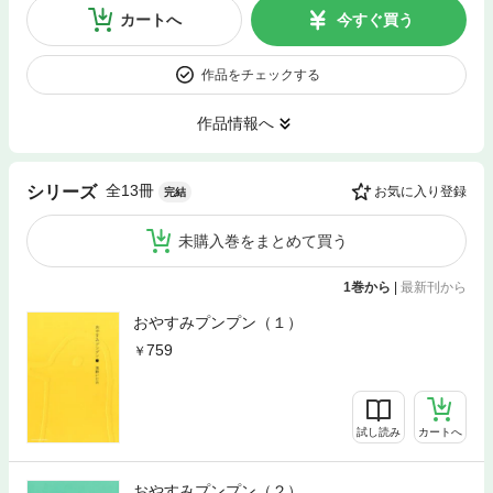
カートへ
今すぐ買う
作品をチェックする
作品情報へ
全13冊
シリーズ
お気に入り登録
完結
未購入巻をまとめて買う
1巻から
|
最新刊から
おやすみプンプン（１）
759
試し読み
カートへ
おやすみプンプン（２）