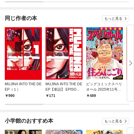
同じ作者の本
もっと見る
MUJINA INTO THE DE
MUJINA INTO THE DE
ビッグコミックスペリ
藤子
EP（１）
EP【単話】 EPISODE
オール 2025年11号
ビュ
_0-1
（2025年5月9日発
ロジー
990
171
489
2,
売）
E
小学館のおすすめ本
もっと見る