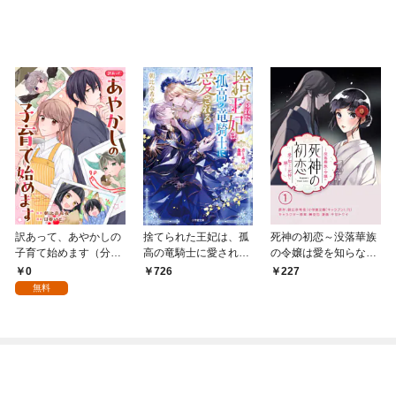
訳あって、あやかしの
捨てられた王妃は、孤
死神の初恋～没落華族
子育て始めます（分冊
高の竜騎士に愛され
の令嬢は愛を知らない
版）第１話
る 青と赤の激闘
死神に嫁ぐ～【単話】
0
726
227
（１）
無料