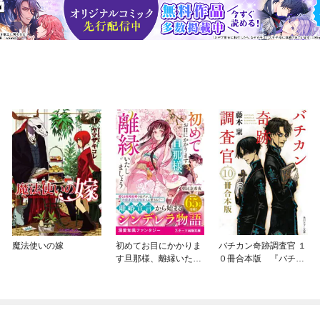
魔法使いの嫁
初めてお目にかかりま
バチカン奇跡調査官 １
す旦那様、離縁いたし
０冊合本版 『バチカ
ましょう
ン奇跡調査官 黒の学
院』～『バチカン奇跡
調査官 原罪無き使徒
達』