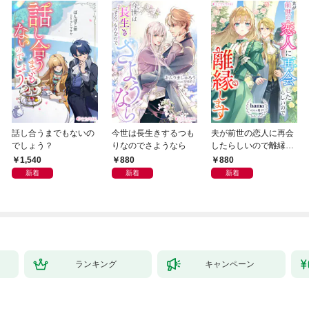
話し合うまでもないの
今世は長生きするつも
夫が前世の恋人に再会
でしょう？
りなのでさようなら
したらしいので離縁し
ます
1,540
880
880
新着
新着
新着
ランキング
キャンペーン