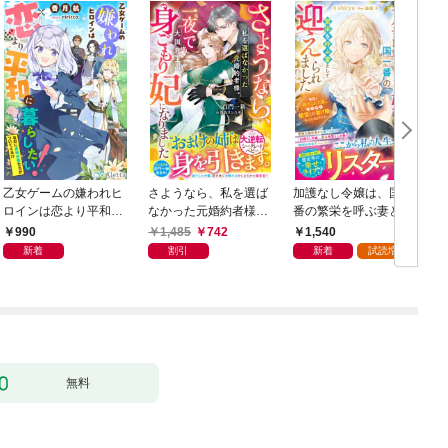
乙女ゲームの嫌われヒ
さようなら、私を選ば
加護なし令嬢は、国一
ロインは恋より平和に
なかった元婚約者様。
番の繁栄を呼ぶ妻とし
暮らしたい！（なのに
一夜で大国君主の身ご
て迎えられました～無
990
1,485
742
1,540
攻略対象たちがついて
もり妃になりました
能と捨てられた私、ど
新着
割引
新着
試読増量
くる！？）
【電子限定SS付き】
うやら精霊との架け橋
となっていたようです
～【電子限定SS付き】
無料