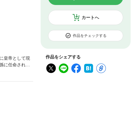
カートへ
作品をチェックする
作品をシェアする
に皇帝として現
係に任命され
ずが、「麗華を
ー。 ※この物語
社・ベリーズ文
一部加筆・修正