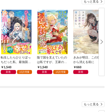
もっと見る
転生したらひとりぼっ
陰で国を支えていたの
きみが明日、この世界
ちだった私、最強国の
は私ですが、王家の皆
から消える前に
冷徹大公に拾われる～
さんお忘れですか？～
1,540
1,540
660
不愛想な最強保護者の
追放された隠れ才女の
新着
試読増量
新着
試読増量
新着
もとで、稀代の才能が
辺境スローライフ計画
花開きました～【電子
～【電子限定SS付き】
限定SS付き】
もっと見る