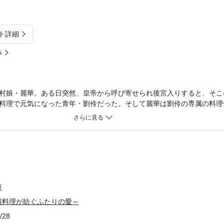
ト詳細
%
村娘・麗華。ある日突然、皇帝から呼び寄せられ後宮入りすると、そこ
料理で元気になった青年・劉伶だった。そして麗華は劉伶の専属の料理
ったが、得意の料理で後宮を癒していく。しかし、ただの料理係だったは
劉伶のさらなる寵愛を受けて――。薬膳料理×後宮シンデレラストーリ
人物、団体等とは一切関係がありません。本作は二〇一九年十一月に小
寵妃に指名されました～後宮薬膳料理伝～』として刊行されたものに、
庫
膳料理が紡ぐふたりの愛～
/28