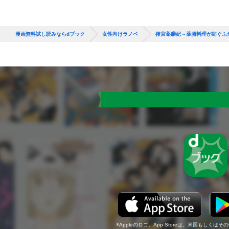
漫画無料試し読みならdブック
女性向けラノベ
後宮薬膳妃～薬膳料理が紡ぐふ
Appleのロゴ、App Storeは、米国もしくはそ