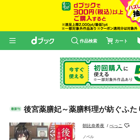
作品検索
カート
後宮薬膳妃～薬膳料理が紡ぐふた
最新刊
朝比奈希夜
べっこ
ノベル