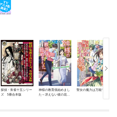
探偵・朱雀十五シリー
神様の教育係始めまし
聖女の魔力は万能です
ズ 5冊合本版
た～冴えない彼の花嫁
候補～
ま