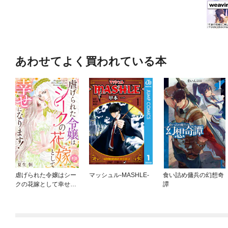
あわせてよく買われている本
虐げられた令嬢はシー
マッシュル-MASHLE-
食い詰め傭兵の幻想奇
クの花嫁として幸せに
譚
なります！