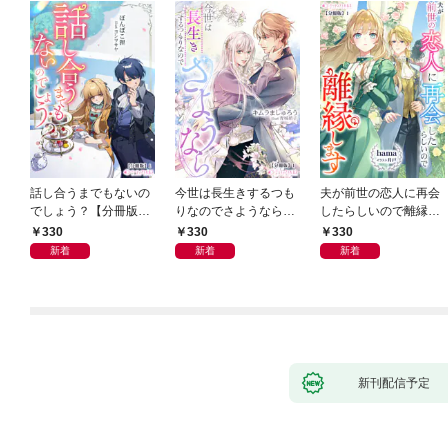
話し合うまでもないの
今世は長生きするつも
夫が前世の恋人に再会
でしょう？【分冊版】
りなのでさようなら
したらしいので離縁し
1
【分冊版】1
ます【分冊版】1
330
330
330
新着
新着
新着
新刊配信予定