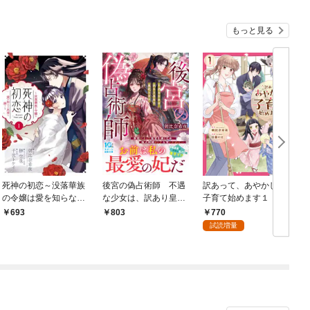
もっと見る
死神の初恋～没落華族
後宮の偽占術師 不遇
訳あって、あやかしの
の令嬢は愛を知らない
な少女は、訳あり皇帝
子育て始めます１
死神に嫁ぐ～（１）
の寵妃となる
770
693
803
試読増量