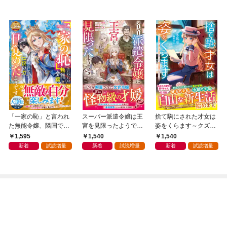
「一家の恥」と言われ
スーパー派遣令嬢は王
捨て駒にされた才女は
た無能令嬢、隣国で伝
宮を見限ったようです
姿をくらます～クズ婚
説の力に目覚めたよう
～私を不当解雇した元
家から逃げた先で才能
1,595
1,540
1,540
です～嫁がされた先で
上司へ。我が家の正
を活かしたら、最高の
新着
試読増量
新着
試読増量
新着
試読増量
好きに生きた結果、救
体、ご存知ですか？～
居場所を見つけました
国の王子妃と呼ばれて
【電子限定SS付き】
～【電子限定SS付き】
います～【最強令嬢の
大逆転シリーズ】【電
子限定SS付き】