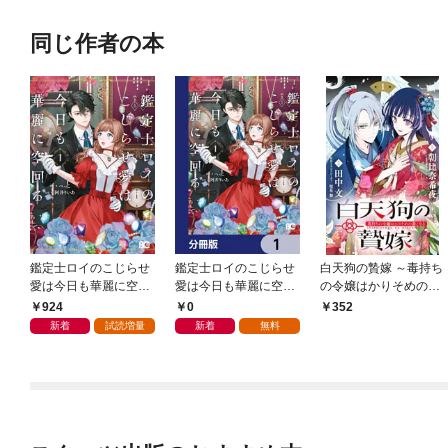
同じ作者の本
鑑定士ロイのこじらせ
鑑定士ロイのこじらせ
白天狗の贄嫁 ～毒持ち
愛は今日も華麗に空回
愛は今日も華麗に空回
の令嬢はかりそめの妻
る 1【電子特別版】
る【分冊版】 1
となる～【単話】
924
0
352
（１）
新着
試読増量
新着
無料