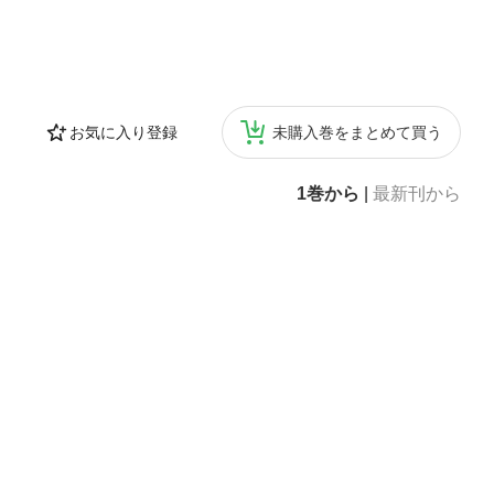
お気に入り登録
未購入巻をまとめて買う
1巻から
|
最新刊から