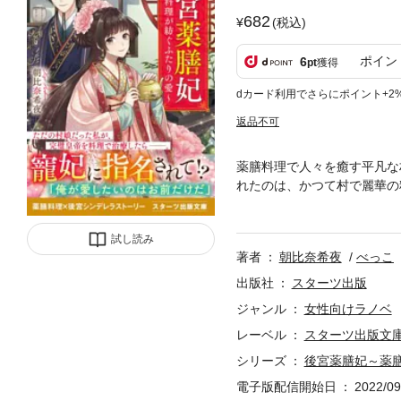
682
(税込)
ポイン
6
pt
獲得
dカード利用でさらにポイント+2
返品不可
薬膳料理で人々を癒す平凡な
れたのは、かつて村で麗華の
て・・・!? 戸惑う麗華だ
皇后として迎え入れたい」と
試し読み
はフィクションです。実在の
著者
朝比奈希夜
べっこ
庫『皇帝の胃袋を掴んだら、
したものです。
出版社
スターツ出版
ジャンル
女性向けラノベ
レーベル
スターツ出版文
シリーズ
後宮薬膳妃～薬
電子版配信開始日
2022/09