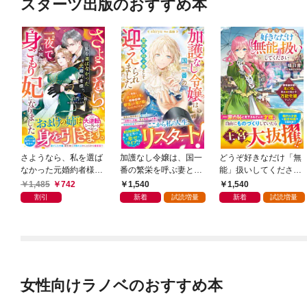
スターツ出版のおすすめ本
さようなら、私を選ば
加護なし令嬢は、国一
どうぞ好きなだけ「無
なかった元婚約者様。
番の繁栄を呼ぶ妻とし
能」扱いしてください
一夜で大国君主の身ご
て迎えられました～無
～屋根裏部屋の本の
1,485
742
1,540
1,540
もり妃になりました
能と捨てられた私、ど
虫、実は国を動かす万
割引
新着
試読増量
新着
試読増量
【電子限定SS付き】
うやら精霊との架け橋
能令嬢でした～【電子
となっていたようです
限定SS付き】
～【電子限定SS付き】
女性向けラノベのおすすめ本