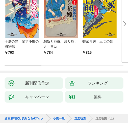
千夏の光 蘭学小町の
鯛飯と花嫁 渡り庖丁
御家再興 三つの剣
降格
捕物帖
人 喜助
763
784
815
7
新刊配信予定
ランキング
キャンペーン
無料
漫画無料試し読みならdブック
小説一般
迷走地図
迷走地図（上）