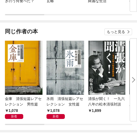
きのう何食べた？
玄椿
綺麗な生活
我間
Ｎ～
同じ作者の本
もっと見る
金庫 清張短篇レアセ
氷雨 清張短篇レアセ
清張が聞く！ 一九六
日光
レクション 男性篇
レクション 女性篇
八年の松本清張対談
版
1,078
1,078
1,899
9
新着
新着