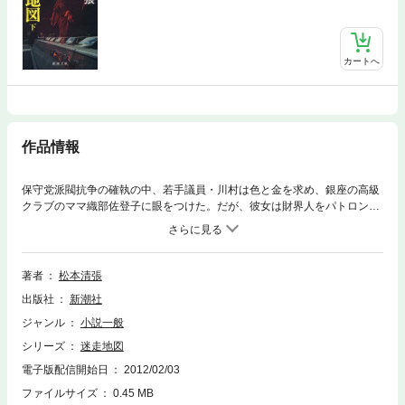
カートへ
作品情報
保守党派閥抗争の確執の中、若手議員・川村は色と金を求め、銀座の高級
クラブのママ織部佐登子に眼をつけた。だが、彼女は財界人をパトロンに
持ち、政・財界間の影の資金ルートをつないでいた。次期首相を約束され
る寺西議員のもとから、逆リベートを運ぶ途中、佐登子は若い男に金を強
奪されてしまう——。秘書、運転手、院内紙記者、代筆屋など代議士の陰
で蠢く永田町人種の生態。
著者
松本清張
出版社
新潮社
ジャンル
小説一般
シリーズ
迷走地図
電子版配信開始日
2012/02/03
ファイルサイズ
0.45 MB