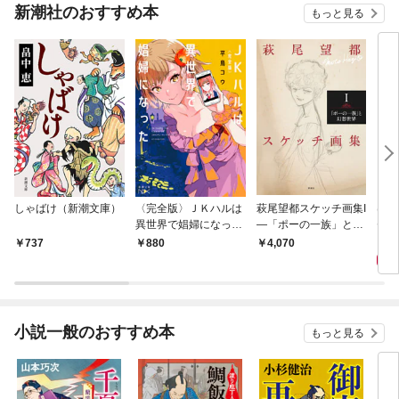
新潮社のおすすめ本
もっと見る
しゃばけ（新潮文庫）
〈完全版〉ＪＫハルは
萩尾望都スケッチ画集I
はじ
異世界で娼婦になった
—「ポーの一族」と幻
ゼリ
（新潮文庫nex）
想世界—
1,
737
880
4,070
小説一般のおすすめ本
もっと見る