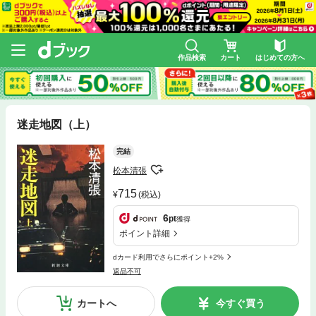
作品検索
カート
はじめての方へ
迷走地図（上）
完結
松本清張
715
(税込)
6
pt
獲得
ポイント詳細
dカード利用でさらにポイント+2%
返品不可
カートへ
今すぐ買う