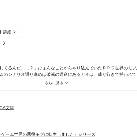
ト詳細
%
してるんだ……？」ひょんなことからやり込んでいたＲＰＧ世界のモブ
ムのシナリオ通り進めば破滅の運命にあるカイは、成り行きで捕われて
込んでいたアイテムを使いながら街に送り届ける。「歴戦の猛者なのは
」「本当に素敵な方。もっとお近づきになりたいわ」その結果ただのモ
たばかりに誤解が広がっていた——。悪役モブに転生したはずが、勘違
レムファンタジー！※電子版は紙書籍版と一部異なる場合がありますの
GA文庫
たゲーム世界の悪役モブに転生しました」シリーズ