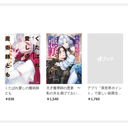
くたばれ愛しの魔術師
天才魔導師の悪妻 〜
アプリ『異世界ポイン
ども
私の夫を虐げておいて
ト』で楽しい副業生
戻ってこいとは呆れま
活 〜貯めたポイント
836
1,540
￥1,760
してよ？〜
は現実でお金や様々な
特典に交換出来ます〜