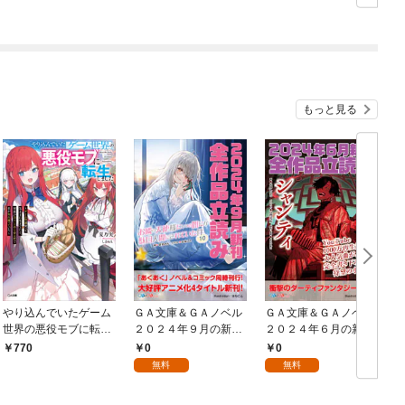
ンクチート魔術師冒険
録～
もっと見る
やり込んでいたゲーム
ＧＡ文庫＆ＧＡノベル
ＧＡ文庫＆ＧＡノベル
世界の悪役モブに転生
２０２４年９月の新
２０２４年６月の新
しました 〜ゲーム知
刊 全作品立読み（合
刊 全作品立読み（合
0
0
770
識使って気ままに生き
本版）
本版）
無料
無料
てたら、何故かありと
あらゆる所で名が知れ