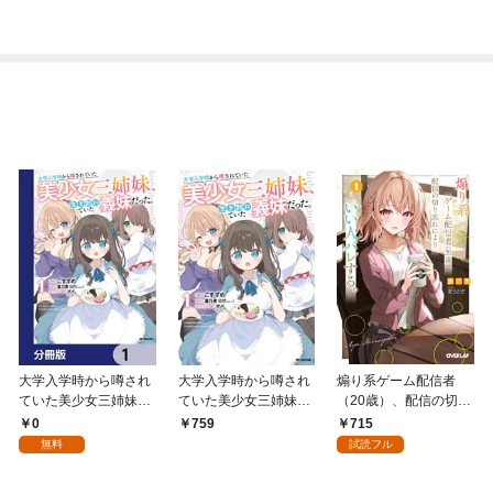
ライン—
ンク冒険者に拾われる
～この白魔導師が規格
外すぎる～（コミッ
ク）
大学入学時から噂され
大学入学時から噂され
煽り系ゲーム配信者
ていた美少女三姉妹、
ていた美少女三姉妹、
（20歳）、配信の切り
生き別れていた義妹だ
生き別れていた義妹だ
忘れによりいい人バレ
0
715
759
った。【分冊版】 1
った。１
する。 1
無料
試読フル