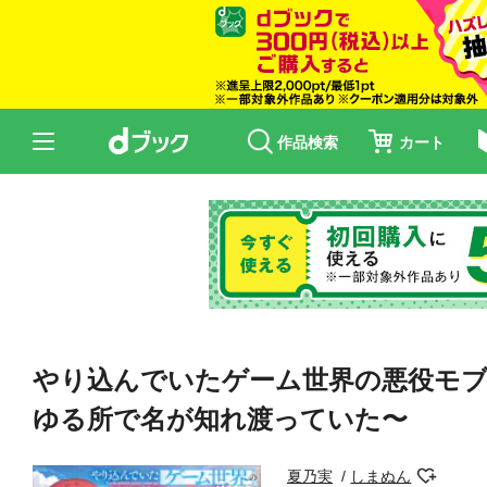
作品検索
カート
やり込んでいたゲーム世界の悪役モ
ゆる所で名が知れ渡っていた〜
夏乃実
しまぬん