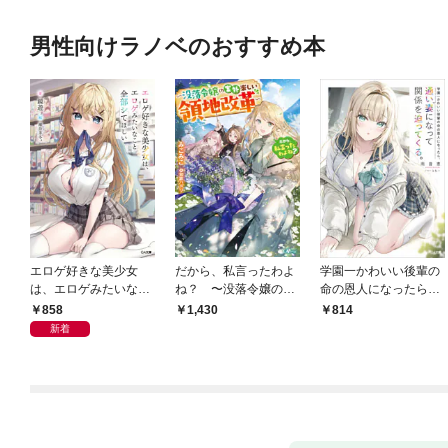
男性向けラノベのおすすめ本
エロゲ好きな美少女
だから、私言ったわよ
学園一かわいい後輩の
は、エロゲみたいなこ
ね？ 〜没落令嬢の案
命の恩人になったら、
と全部シてほしい【電
外楽しい領地改革〜
通い妻になって関係を
858
1,430
814
子ＳＳ特典付き】
迫ってくる。
新着