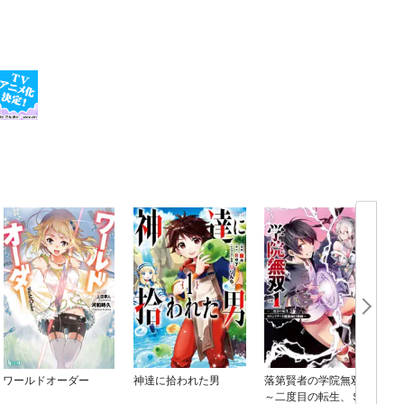
ワールドオーダー
神達に拾われた男
落第賢者の学院無双
～二度目の転生、Ｓラ