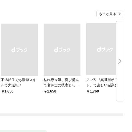
もっと見る
不遇転生でも豪運スキ
枯れ専令嬢、喜び勇ん
アプリ『異世界ポイン
ルで大逆転！
で老紳士に後妻として
ト』で楽しい副業生
嫁いだら、待っていた
活 〜貯めたポイント
￥1,650
￥1,650
￥1,760
￥
のは二十歳の青年でし
は現実でお金や様々な
た。なんでだ〜！？1
特典に交換出来ます〜