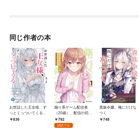
てかれた
せてみせます
殖しました
同じ作者の本
お世話した王女様、ず
煽り系ゲーム配信者
貴族令嬢。俺にだけな
っとくっついてくる
（20歳）、配信の切り
つく
【電子特典付き】
忘れによりいい人バレ
792
836
748
する。 1
試読フル