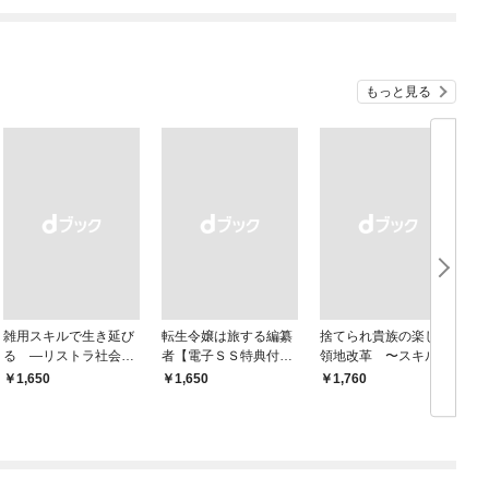
渡っていた〜
もっと見る
雑用スキルで生き延び
転生令嬢は旅する編纂
捨てられ貴族の楽しい
る —リストラ社会人
者【電子ＳＳ特典付
領地改革 〜スキル
のソロダンジョン攻略
き】
【リサイクルショッ
￥1,650
￥1,650
￥1,760
￥
記—
プ】で捨てられた悪役
令嬢（英雄）や神器を
仕入れて修理したら、
いつの間にか最強国家
になってました〜