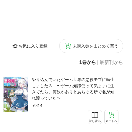
お気に入り登録
未購入巻をまとめて買う
1巻から
|
最新刊から
やり込んでいたゲーム世界の悪役モブに転生
しました３ 〜ゲーム知識使って気ままに生
きてたら、何故かありとあらゆる所で名が知
れ渡っていた〜
814
試し読み
カートへ