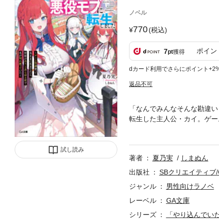
ノベル
770
(税込)
ポイン
7
pt
獲得
dカード利用でさらにポイント+2
返品不可
「なんでみんなそんな勘違い
転生した主人公・カイ。ゲー
ちを助け出し、転生前にため
「今回のことで是非お礼を！
はずが、ゲーム知識を利用し
試し読み
著者
夏乃実
しまぬん
の令嬢達に慕われ始めるハー
了承ください
出版社
SBクリエイティブ/
ジャンル
男性向けラノベ
レーベル
GA文庫
シリーズ
「やり込んでい