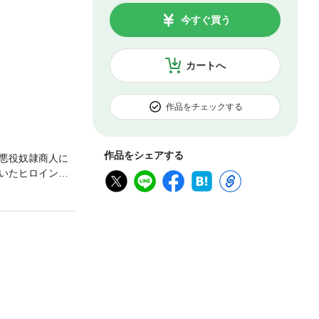
今すぐ買う
カートへ
作品をチェックする
作品をシェアする
悪役奴隷商人に
いたヒロインた
間違いない」
ブで強くもない
いからヒロイン
で、あらかじめご