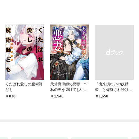
くたばれ愛しの魔術師
天才魔導師の悪妻 〜
「出来損ないの妖精
ども
私の夫を虐げておいて
姫」と侮辱され続けた
戻ってこいとは呆れま
私
836
1,540
￥1,650
してよ？〜