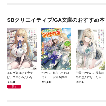
SBクリエイティブ/GA文庫のおすすめ本
エロゲ好きな美少女
だから、私言ったわよ
学園一かわいい後輩の
は、エロゲみたいなこ
ね？ 〜没落令嬢の案
命の恩人になったら、
と全部シてほしい【電
外楽しい領地改革〜
通い妻になって関係を
858
1,430
814
子ＳＳ特典付き】
迫ってくる。
新着