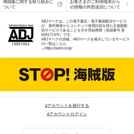
海賊版に関する取り組みに
お客さまのご利用端末から
ついて
の情報の外部送信について
ABJマークは、この電子書店・電子書籍配信サービス
が、著作権者からコンテンツ使用許諾を得た正規版配
信サービスであることを示す登録商標（登録番号 第
6091713号）です。
ABJマークの詳細、ABJマークを掲示しているサービス
の一覧はこちら
→
https://aebs.or.jp/
dアカウントを発行する
dアカウントログイン