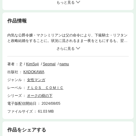
もっと見る
作品情報
内気な公爵令嬢・マクシミリアンは父の命令により、下級騎士・リフタン
と政略結婚をすることに。状況に流されるまま一夜をともにするも、翌朝
には彼の姿はなくすでにドラゴン討伐へと旅立ったあとだった――。それ
から３年後、大陸中に名を馳せる英雄となって帰還したリフタン。しかし
彼には王女との縁談話が持ち上がっていて…！？話題の“じれキュン”ロマ
ンスファンタジー、待望の第１巻！！
著者
P
KimSuji
Seomal
namu
出版社
KADOKAWA
ジャンル
女性マンガ
レーベル
ＦＬＯＳ ＣＯＭＩＣ
シリーズ
オークの樹の下
電子版配信開始日
2024/08/05
ファイルサイズ
61.03 MB
作品をシェアする