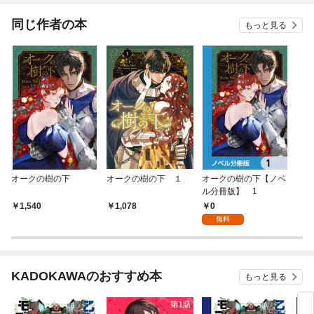
ました
同じ作者の本
もっと見る
オークの樹の下
オークの樹の下 １
オークの樹の下【ノベ
ル分冊版】 1
0
1,540
1,078
無料
KADOKAWAのおすすめ本
もっと見る