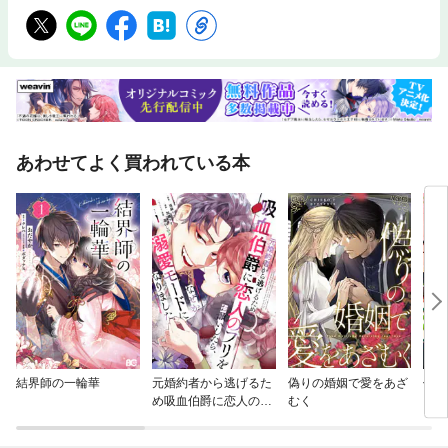
あわせてよく買われている本
結界師の一輪華
元婚約者から逃げるた
偽りの婚姻で愛をあざ
傷モ
め吸血伯爵に恋人のフ
むく
リをお願いしたら、な
ぜか溺愛モードになり