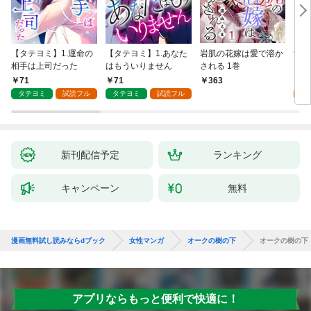
【タテヨミ】1.運命の
【タテヨミ】1.あなた
岩肌の花嫁は愛で溶か
愛し
相手は上司だった
はもういりません
される 1巻
い 
71
71
1
363
タテヨミ
試読フル
タテヨミ
試読フル
試
新刊配信予定
ランキング
キャンペーン
無料
漫画無料試し読みならdブック
女性マンガ
オークの樹の下
オークの樹の下
アプリならもっと便利で快適に！