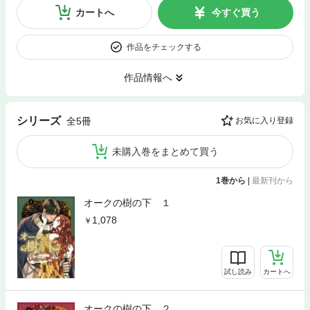
カートへ
今すぐ買う
作品をチェックする
作品情報へ
シリーズ
全5冊
お気に入り登録
未購入巻をまとめて買う
1巻から
|
最新刊から
オークの樹の下 １
1,078
試し読み
カートへ
オークの樹の下 ２