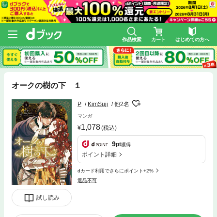
作品検索
カート
はじめての方へ
オークの樹の下 １
P
KimSuji
他2名
マンガ
1,078
(税込)
9
pt
獲得
ポイント詳細
dカード利用でさらにポイント+2%
返品不可
試し読み