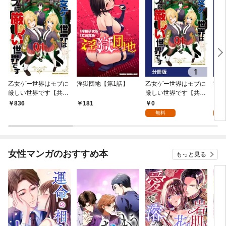
乙女ゲー世界はモブに
淫獄団地【第1話】
乙女ゲー世界はモブに
私、
厳しい世界です【共和
厳しい世界です【共和
をテ
国編】 ０１
国編】【分冊版】 1
パイ
0
0
836
181
を頑
無料
版】
女性マンガのおすすめ本
もっと見る