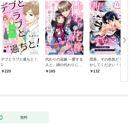
デブとラブと過ちと！
代わりの花嫁 ～愛する
団長、その色気どうに
＆
1
人と、姉の代わりに結
かしてください！～魔
婚します～ 1
力なしのお世話係は魅
220
165
132
￥
了なんてされません～
１
無料