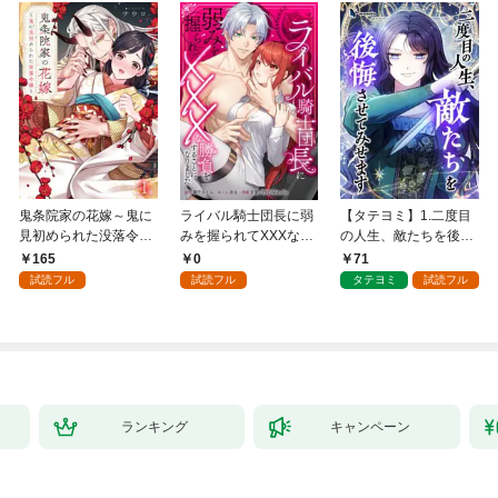
鬼条院家の花嫁～鬼に
ライバル騎士団長に弱
【タテヨミ】1.二度目
見初められた没落令嬢
みを握られてXXXな勝
の人生、敵たちを後悔
～１
負をすることになりま
させてみせます
165
0
71
した第1話
試読フル
試読フル
タテヨミ
試読フル
ランキング
キャンペーン