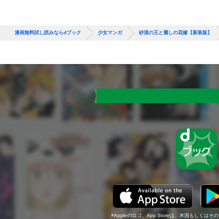
漫画無料試し読みならdブック
少女マンガ
砂漠の王と麗しの花嫁【新装版】
Appleのロゴ、App Storeは、米国もしくはそ