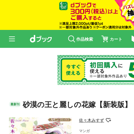
作品検索
カート
砂漠の王と麗しの花嫁【新装版】
最新刊
佐々木みすず
マンガ