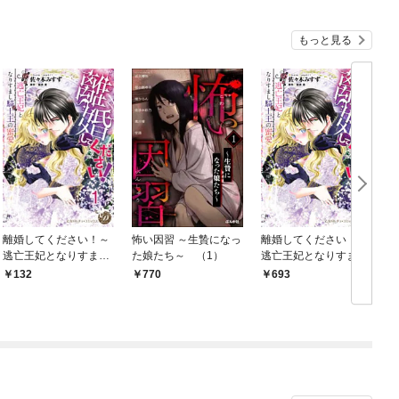
もっと見る
離婚してください！～
怖い因習 ～生贄になっ
離婚してください！～
逃亡王妃となりすまし
た娘たち～ （1）
逃亡王妃となりすまし
騎士王の蜜愛～【分冊
騎士王の蜜愛～
132
770
693
版】1