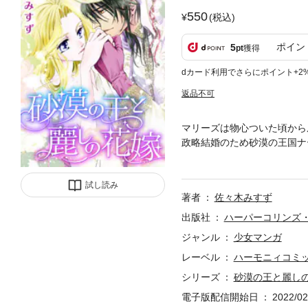
550
(税込)
ポイン
5
pt
獲得
dカード利用でさらにポイント+2
返品不可
マリーズは物心ついた頃から
政略結婚のため砂漠の王国ナ
バードにも次第に惹かれてい
から刊行された作品の新装版
試し読み
著者
佐々木みすず
出版社
ハーパーコリンズ
ジャンル
少女マンガ
レーベル
ハーモニィコミ
シリーズ
砂漠の王と麗し
電子版配信開始日
2022/02