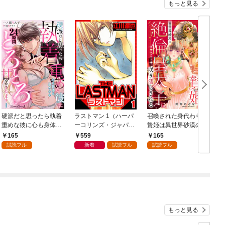
もっと見る
硬派だと思ったら執着
ラストマン 1（ハーパ
召喚された身代わりの
重めな彼に心も身体も
ーコリンズ・ジャパン
贄姫は異世界砂漠の絶
暴かれて２４時間とろ
×アルト出版）
倫皇太子に咲き濡らさ
165
559
165
とろに甘やかされてま
れる【分冊版】1話
試読フル
新着
試読フル
試読フル
す【分冊版】1話
もっと見る