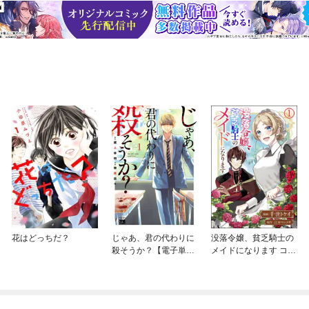
花はどっちだ？
じゃあ、君の代わりに
没落令嬢、貧乏騎士の
殺そうか？【電子単行
メイドになります コミ
本】
ック版（分冊版）