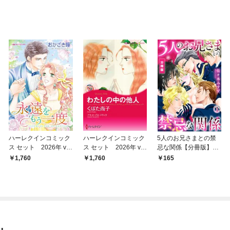
ハーレクインコミック
ハーレクインコミック
5人のお兄さまとの禁
ス セット 2026年 vo
ス セット 2026年 vo
忌な関係【分冊版】
l.912
l.913
（1）
1,760
1,760
165