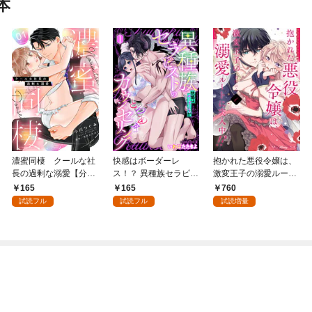
本
濃蜜同棲 クールな社
快感はボーダーレ
抱かれた悪役令嬢は、
長の過剰な溺愛【分冊
ス！？ 異種族セラピス
激変王子の溺愛ルート
版】1話
トのとろあまカウンセ
に突入中！？ 1【単
165
165
760
リング【分冊版】1話
行本版 電子限定おまけ
試読フル
試読フル
試読増量
漫画付き】