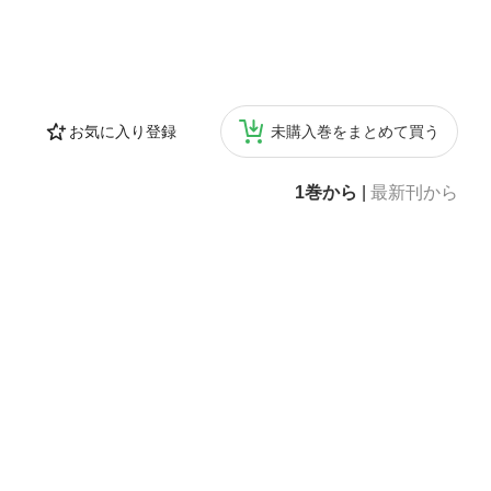
お気に入り登録
未購入巻をまとめて買う
1巻から
|
最新刊から