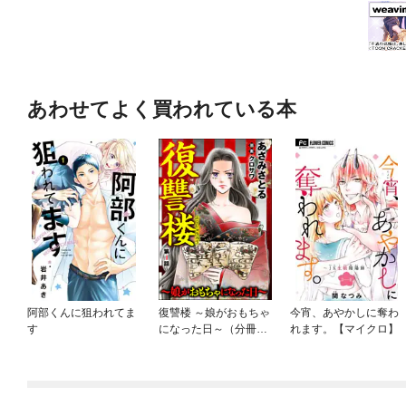
あわせてよく買われている本
阿部くんに狙われてま
復讐楼 ～娘がおもちゃ
今宵、あやかしに奪わ
す
になった日～（分冊
れます。【マイクロ】
版）