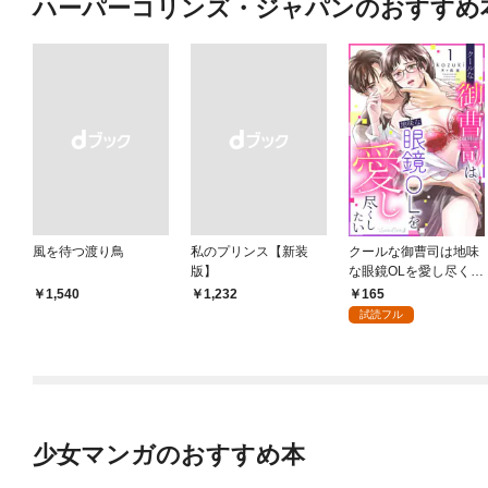
ハーパーコリンズ・ジャパンのおすすめ
風を待つ渡り鳥
私のプリンス【新装
クールな御曹司は地味
版】
な眼鏡OLを愛し尽くし
たい【分冊版】 1話
165
￥1,540
￥1,232
試読フル
少女マンガのおすすめ本