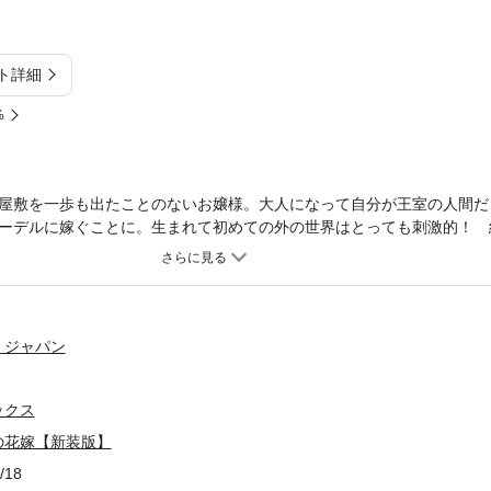
ト詳細
%
屋敷を一歩も出たことのないお嬢様。大人になって自分が王室の人間だ
ーデルに嫁ぐことに。生まれて初めての外の世界はとっても刺激的！ 
く。しかし、ミステリアスな彼の気持ちがわからなくて──…。※本作
です。本編に変更はありませんので、重複購入にご注意ください。
・ジャパン
ックス
の花嫁【新装版】
/18