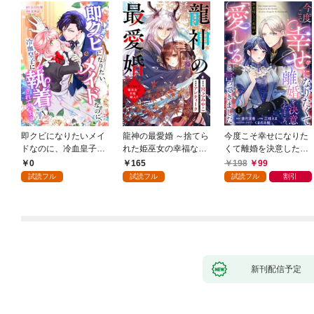
即クビになりたいメイ
龍神の最愛婚 ～捨てら
今度こそ幸せになりた
ドなのに、冷血皇子に
れた姫巫女の幸福な嫁
くて離婚を決意したと
執着されています第1
入り～: 1
ころ、無表情な旦那様
0
165
198
99
話
が「愛してる」と言っ
試読フル
試読フル
試読フル
割引
てきました。1
新刊配信予定