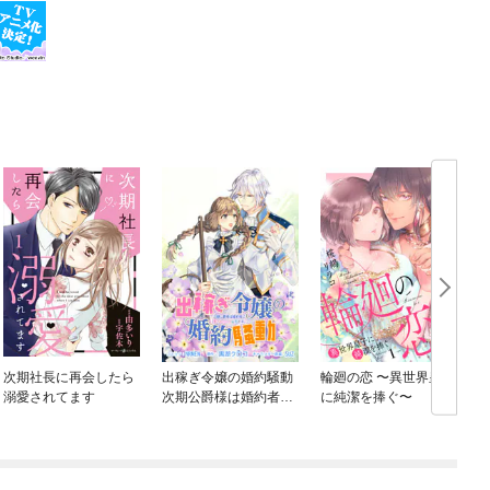
次期社長に再会したら
出稼ぎ令嬢の婚約騒動
輪廻の恋 〜異世界皇子
溺愛されてます
次期公爵様は婚約者に
に純潔を捧ぐ〜
愛されたくて必死で
す。 連載版
話