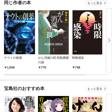
同じ作者の本
もっと見る
テウトの創薬
がん消滅の罠 暗殺腫瘍
時限感染
がん
の謎
の謎
1,056
770
748
7
宝島社のおすすめ本
もっと見る