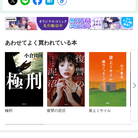
あわせてよく買われている本
極刑
復讐の泥沼
屋上ミサイル
悲願