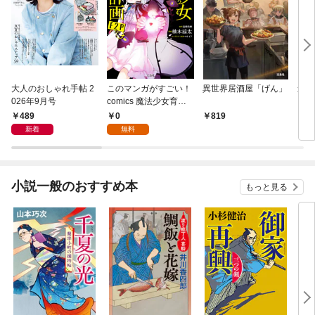
大人のおしゃれ手帖 2
このマンガがすごい！
異世界居酒屋「げん」
連続
026年9月号
comics 魔法少女育成
計画F2P 【単話版】第
489
0
819
6
1話
新着
無料
小説一般のおすすめ本
もっと見る