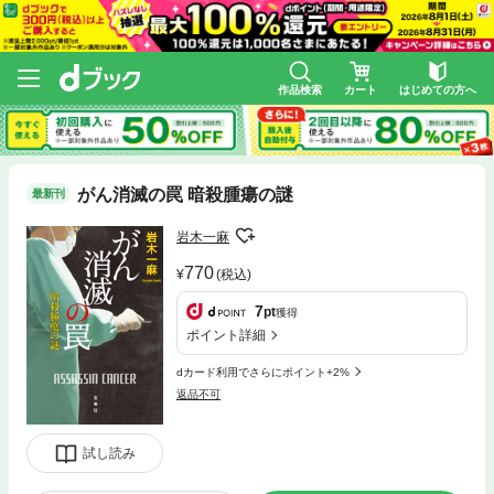
作品検索
カート
はじめての方へ
がん消滅の罠 暗殺腫瘍の謎
最新刊
岩木一麻
770
(税込)
7
pt
獲得
ポイント詳細
dカード利用でさらにポイント+2%
返品不可
試し読み