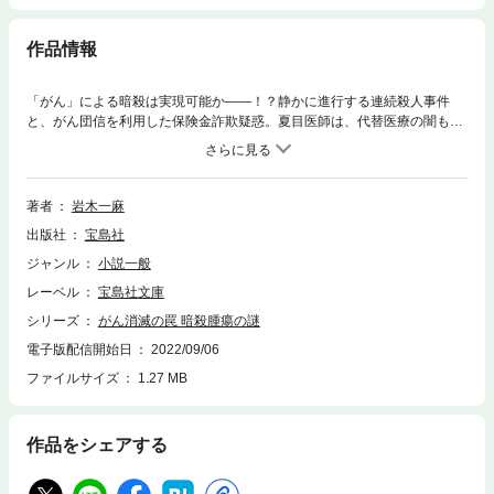
作品情報
「がん」による暗殺は実現可能か――！？静かに進行する連続殺人事件
と、がん団信を利用した保険金詐欺疑惑。夏目医師は、代替医療の闇も目
の当たりにし――シリーズ累計４７万部突破！『このミステリーがすご
い』大賞受賞作『がん消滅の罠 完全寛解の謎』に続く、先端科学×医療
ミステリー！「技術的には充分に可能になっており、人知れず実行されて
いるかもしれない。そんな危惧から、本作を執筆しました」――著者※本
著者
岩木一麻
書は、2021年刊行の単行本を加筆・改題のうえ、文庫化したものです。
出版社
宝島社
（あらすじ）日本がんセンターの夏目医師は、大手保険会社に勤める森川
からまたも奇妙な事例を聞く。それは、住宅ローンのがん団信を利用した
ジャンル
小説一般
保険金詐欺を疑うものだった。一方、埼玉県内では医師殺人事件が連続し
レーベル
宝島社文庫
ており、夏目のもとにも刑事が訪ねてくる。さらには脅迫を受けていると
いう政治家から人間を人工的にがんにさせることができるのか」と相談さ
シリーズ
がん消滅の罠 暗殺腫瘍の謎
れ……。果たして、前代未聞の犯罪計画の全貌とは!?（著者プロフィー
電子版配信開始日
2022/09/06
ル）岩木一麻1976年、埼玉県生まれ。神戸大学大学院自然科学研究科修
ファイルサイズ
1.27 MB
了。国立がん研究センター、放射線医学総合研究所で研究に従事。現在、
医療系出版社に勤務。第15回『このミステリーがすごい！』大賞を受賞
し、2017年に『がん消滅の罠 完全寛解の謎』でデビュー。他の著書に
『時限感染』（以上、宝島社）、『テウトの創薬』（KADOKAWA）があ
作品をシェアする
る。