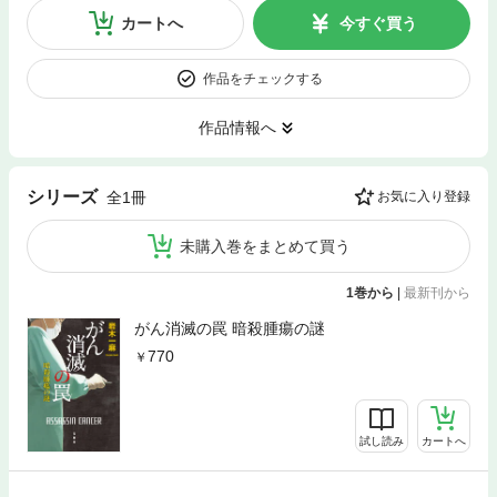
カートへ
今すぐ買う
作品をチェックする
作品情報へ
シリーズ
全1冊
お気に入り登録
未購入巻をまとめて買う
1巻から
|
最新刊から
がん消滅の罠 暗殺腫瘍の謎
770
試し読み
カートへ