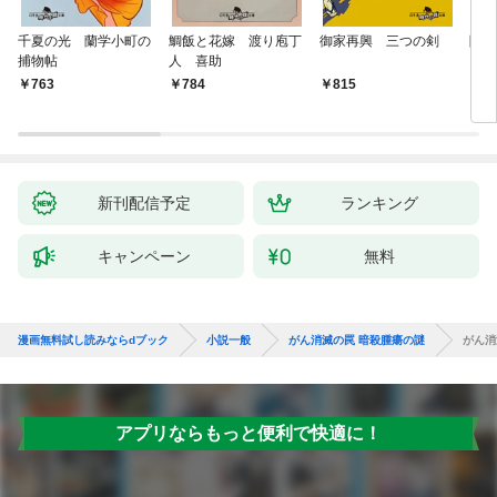
千夏の光 蘭学小町の
鯛飯と花嫁 渡り庖丁
御家再興 三つの剣
降格
捕物帖
人 喜助
763
784
815
7
新刊配信予定
ランキング
キャンペーン
無料
漫画無料試し読みならdブック
小説一般
がん消滅の罠 暗殺腫瘍の謎
がん消
アプリならもっと便利で快適に！