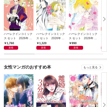
ハーレクインコミック
ハーレクインコミック
ハーレクインコミック
ハー
ス セット 2026年 vo
ス セット 2026年 vo
ス セット 2026年 vo
ス 
l.1214
l.1157
l.1089
l.10
1,760
1,320
990
9
新着
新着
新着
女性マンガのおすすめ本
もっと見る