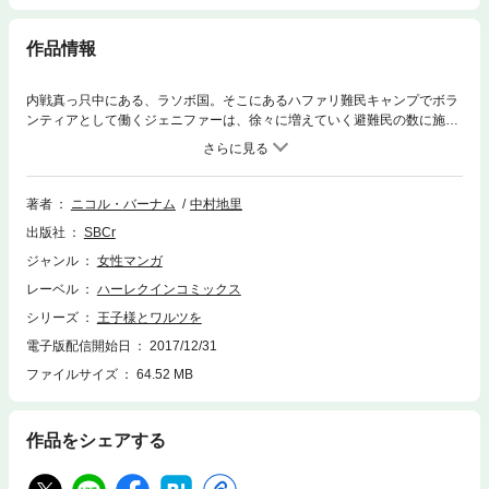
作品情報
内戦真っ只中にある、ラソボ国。そこにあるハファリ難民キャンプでボラ
ンティアとして働くジェニファーは、徐々に増えていく避難民の数に施設
の限界と物資不足を感じていた。そんなジェニファー達のキャンプに、隣
国サンリミニの皇太子アントニーが視察に訪れる!!悲惨な難民キャンプの
状態に心を痛めた彼は、すぐに援助の手を差し伸べてくれた。－王族だと
いうのに、それを鼻にかけず私達の話に耳を傾けてくれる優しい人－ジェ
著者
ニコル・バーナム
中村地里
ニファーは、身分違いと知りつつもアントニーに惹かれてしまう気持ちを
出版社
SBCr
止められなくて…。
ジャンル
女性マンガ
レーベル
ハーレクインコミックス
シリーズ
王子様とワルツを
電子版配信開始日
2017/12/31
ファイルサイズ
64.52 MB
作品をシェアする