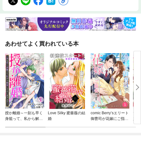
あわせてよく買われている本
授か離婚～一刻も早く
Love Silky 蜜薔薇の結
comic Berry’sエリート
ずた
身籠って、私から解放
婚
御曹司が花嫁にご指名
婚約
してさしあげます！
です
（コ