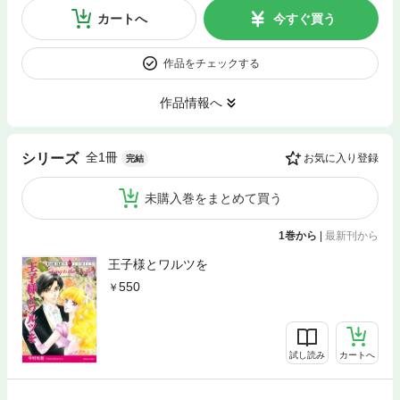
カートへ
今すぐ買う
作品をチェックする
作品情報へ
全1冊
シリーズ
お気に入り登録
完結
未購入巻をまとめて買う
1巻から
|
最新刊から
王子様とワルツを
550
試し読み
カートへ