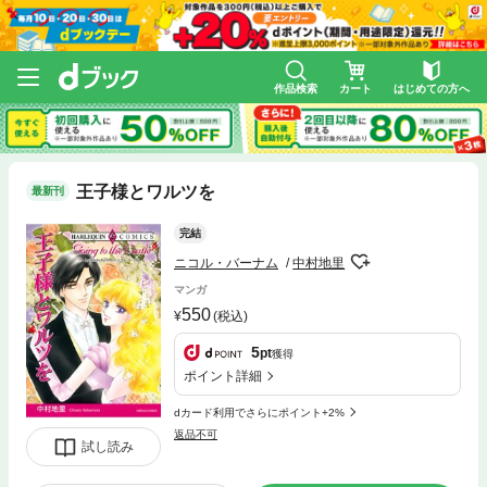
作品検索
カート
はじめての方へ
王子様とワルツを
最新刊
完結
ニコル・バーナム
中村地里
マンガ
550
(税込)
5
pt
獲得
ポイント詳細
dカード利用でさらにポイント+2%
返品不可
試し読み