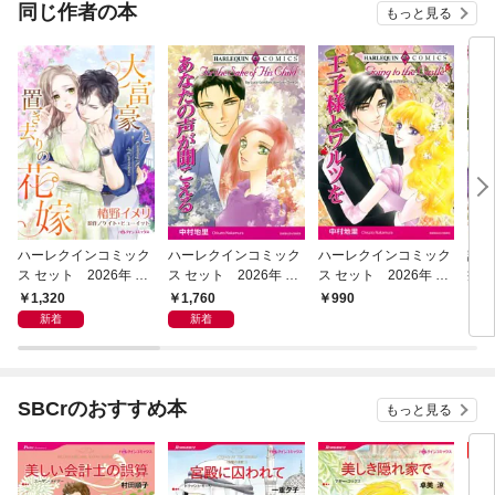
同じ作者の本
もっと見る
ハーレクインコミック
ハーレクインコミック
ハーレクインコミック
記憶
ス セット 2026年 vo
ス セット 2026年 vo
ス セット 2026年 vo
癒し
l.1148
l.1219
l.940
1,320
1,760
990
5
新着
新着
SBCrのおすすめ本
もっと見る