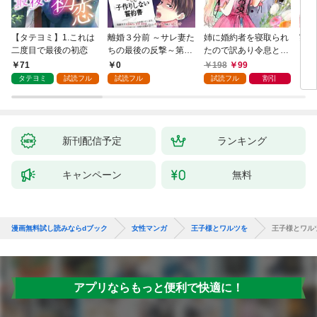
【タテヨミ】1.これは
離婚３分前 ～サレ妻た
姉に婚約者を寝取られ
実は
二度目で最後の初恋
ちの最後の反撃～第1
たので訳あり令息と結
した
話
婚して辺境へと向かい
から
71
0
198
99
2
ます ～苦労の先に待っ
（1
タテヨミ
試読フル
試読フル
試読フル
割引
ていたのは、まさかの
溺愛と幸せでした～
【分冊版】 1
新刊配信予定
ランキング
キャンペーン
無料
漫画無料試し読みならdブック
女性マンガ
王子様とワルツを
王子様とワル
アプリならもっと便利で快適に！