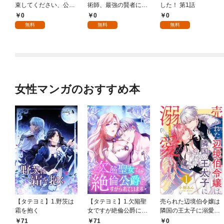
束してください、公爵
術師、最強の賢者にな
した！ 第1話
様 1話
る～不人気の支援魔術
0
0
0
師は給料泥棒だと魔術
無料
無料
無料
大学をクビになった
が、出世した元教え子
たちのおかげで何も困
らない件～ 第1話
女性マンガのおすすめ本
【タテヨミ】1.野茨は
【タテヨミ】1.欠陥聖
売られた辺境伯令嬢は
霜を抱く
女ですが絶倫公爵にす
隣国の王太子に溺愛さ
がられています
れる 1
71
71
0