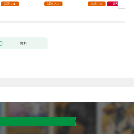
ック） 分冊版 1
どうやら違うようです
試読フル
試読フル
試読フル
割引
（コミック） 分冊版 1
版
無料