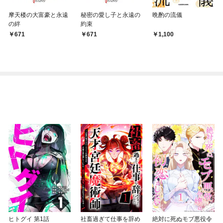
摩天楼の大富豪と永遠
秘密の愛し子と永遠の
晩酌の流儀
の絆
約束
671
671
1,100
ヒトグイ 第1話
社畜過ぎて仕事を辞め
絶対に死ぬモブ悪役令