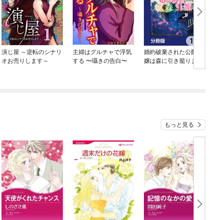
演じ屋 ～逆転のシナリ
主婦はグルチャで浮気
婚約破棄された公爵令
オお売りします～
する 〜囁きの告白〜
嬢は森に引き籠ります
【分冊版】
もっと見る