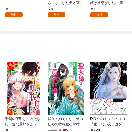
ることにした天才宮廷
嬢は初恋がしたい 第1
魔術師～辺境の地でス
話
0
0
0
ローライフを夢見る
無料
無料
無料
が、不届き者を倒して
いたら『最果ての魔
女』と呼ばれるように
なる～ 第1話
千鶴の夜明け～わたし
聖女の姉ですが、妹の
DINKsのトツキトオカ
に一途な旦那さま～
ための特殊魔石や特殊
「産まない女」はダメ
【分冊版】 1話「北条
薬草の採取をやめた
ですか？（分冊版）
0
770
385
220