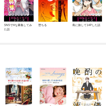
SNSでHな募集してみ
堕ちる
島に旅して14Pした話
た話