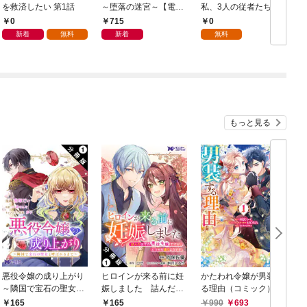
を救済したい 第1話
～堕落の迷宮～【電子
私、3人の従者たちに
単行本版】 第1巻
抱かれて困ってます 第
0
715
0
1話
新着
無料
新着
無料
もっと見る
悪役令嬢の成り上がり
ヒロインが来る前に妊
かたわれ令嬢が男装す
～隣国で宝石の聖女と
娠しました 詰んだは
る理由（コミック） 1
呼ばれるまで～（コミ
ずの悪役令嬢ですが、
165
165
990
693