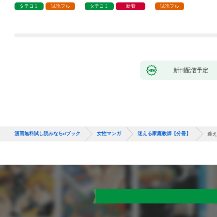
タテヨミ
試読フル
タテヨミ
新着
試読フル
新刊配信予定
漫画無料試し読みならdブック
女性マンガ
迷える家庭教師【分冊】
迷え