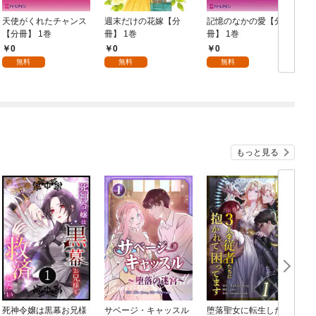
天使がくれたチャンス
週末だけの花嫁【分
記憶のなかの愛【分
【分冊】 1巻
冊】 1巻
冊】 1巻
1
0
0
0
無料
無料
無料
もっと見る
死神令嬢は黒幕お兄様
サベージ・キャッスル
堕落聖女に転生した