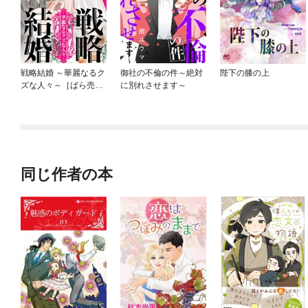
戦略結婚 ～華麗なるク
御社の不倫の件～絶対
陛下の膝の上
ズな人々～［ばら売
に別れさせます～
り］［黒蜜］
同じ作者の本