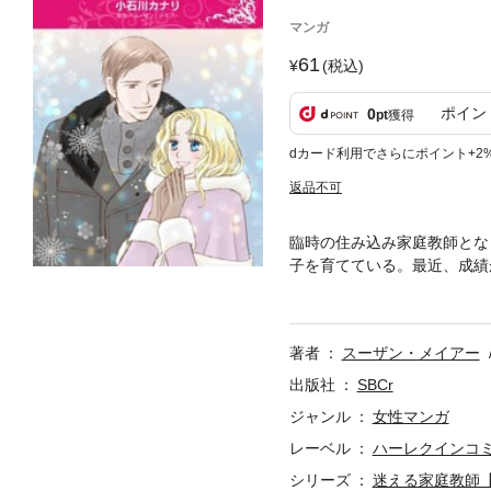
マンガ
61
(税込)
ポイン
0
pt
獲得
dカード利用でさらにポイント+2
返品不可
臨時の住み込み家庭教師とな
子を育てている。最近、成績
過保護なまでに束縛するクラ
に…なぜほころびを感じるの
ぎあわせて――。
著者
スーザン・メイアー
出版社
SBCr
ジャンル
女性マンガ
レーベル
ハーレクインコ
シリーズ
迷える家庭教師