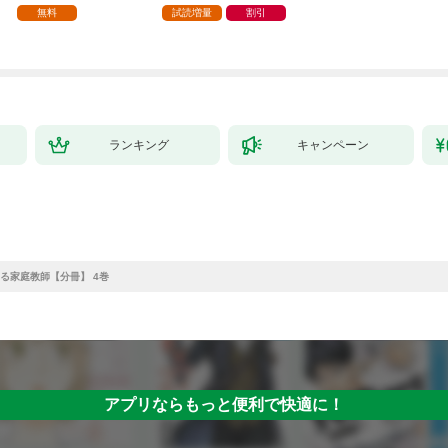
家の生贄（１）」
ら、隣国の魔術師様の
【第1話】
無料
試読増量
割引
元で幸せになりまし
た！（コミック） 1巻
ランキング
キャンペーン
る家庭教師【分冊】 4巻
アプリならもっと便利で快適に！