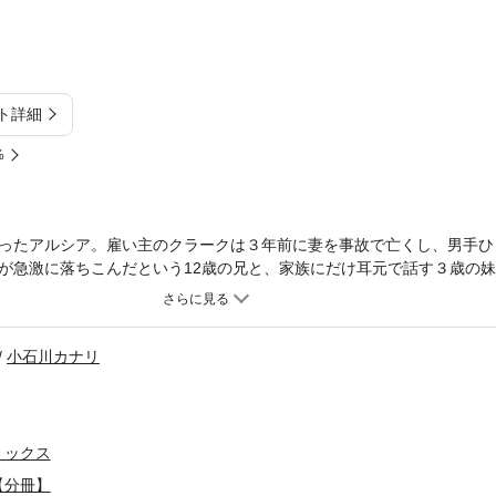
ト詳細
%
ったアルシア。雇い主のクラークは３年前に妻を事故で亡くし、男手ひ
が急激に落ちこんだという12歳の兄と、家族にだけ耳元で話す３歳の
ークの姿に、アルシアは違和感を覚えた。問題だらけだった私の家族と
？ この家族をほうってはおけないわ。クリスマスをきっかけに家族の
小石川カナリ
ミックス
【分冊】