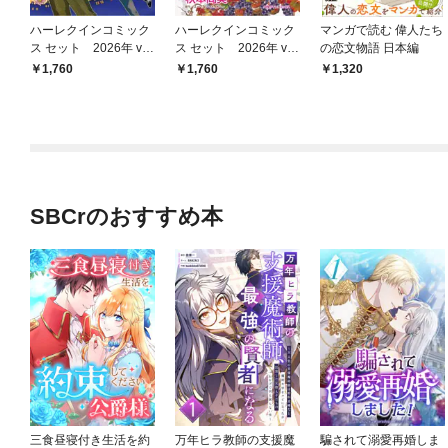
ハーレクインコミック
ハーレクインコミック
マンガで読む 偉人たち
ス セット 2026年 vo
ス セット 2026年 vo
の恋文物語 日本編
l.930
l.915
1,760
1,760
1,320
SBCrのおすすめ本
三食昼寝付き生活を約
万年ヒラ教師の支援魔
騙されて溺愛再婚しま