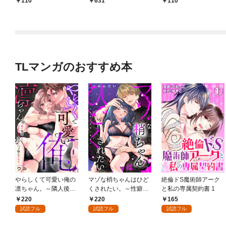
110
631
110
TLマンガのおすすめ本
やらしくて可愛い俺の
マゾな梢ちゃんはひど
絶倫ドS魔術師アーク
凛ちゃん。～隣人後輩
くされたい。～性癖マ
と私の専属契約書 1
くんのイキすぎた執着
ッチした後輩と欲望の
220
220
165
にハメ堕とされる～(1)
ままにセックスしたら
試読フル
試読フル
試読フル
～(1)