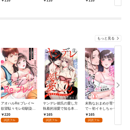
110
110
110
もっと見る
アオハルRe:プレイ〜
ヤンデレ彼氏の愛し方
未熟なおまめが育つま
欲望駄々モレ幼馴染と
執着的溺愛で知る本当
で～初イキしちゃう敏
焦れキュンとろ甘初え
の絶頂 1
感指導～1
220
165
165
っち〜（１）
試読フル
試読フル
試読フル