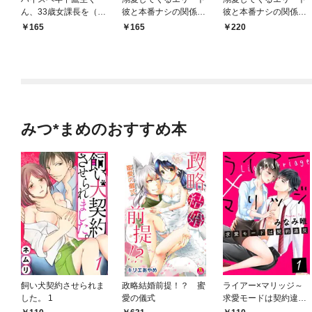
ん、33歳女課長を（性
彼と本番ナシの関係で
彼と本番ナシの関係で
的に）溺愛する。 act.
す！？ ドライハンプで
す！？ ドライハンプで
165
165
220
1
布越しに伝わる情熱に
布越しに伝わる情熱に
身体が疼いて止まらな
身体が疼いて止まらな
い act.1
い【合冊版】1
みつ*まめのおすすめ本
飼い犬契約させられま
政略結婚前提！？ 蜜
ライアー×マリッジ～
した。 1
愛の儀式
求愛モードは契約違反
～1