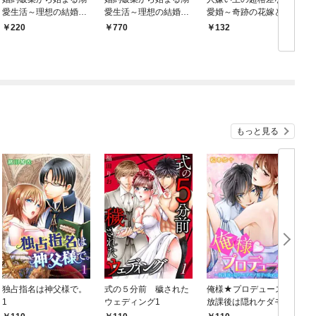
愛生活～理想の結婚相
愛生活～理想の結婚相
愛婚～奇跡の花嫁と秘
テ
手って何ですか？～ 1
手って何ですか？～
蜜の部屋～【分冊版】
220
770
132
巻
単行本版 1巻
1
もっと見る
独占指名は神父様で。
式の５分前 穢された
俺様★プロデュース～
1
ウェディング1
放課後は隠れケダモノ
男子に染められて～ 1