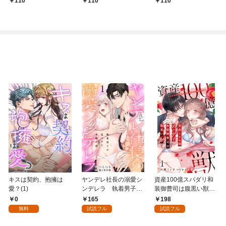
110
110
110
キスは契約、抱擁は
ヤンデレ社長の溺愛シ
資産100億スパダリ和
愛？(1)
ンデレラ 執着男子が
装御曹司は腹黒い獣～
見つけた本物の恋 1
イジワルな指遣いから
0
165
198
感じる圧倒的快感～ 1
無料
試読フル
試読フル
【電子書店限定特典付
き】