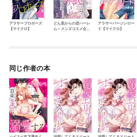
アラサープロポーズ
どん底からの逆ハーレ
アラサーバージンロー
【マイクロ】
ム～メンズコスメ企画
ド【マイクロ】
部に異動ですか！？～
同じ作者の本
ハイスペ年下鷹生く
溺愛してくるエリート
溺愛してくるエリート