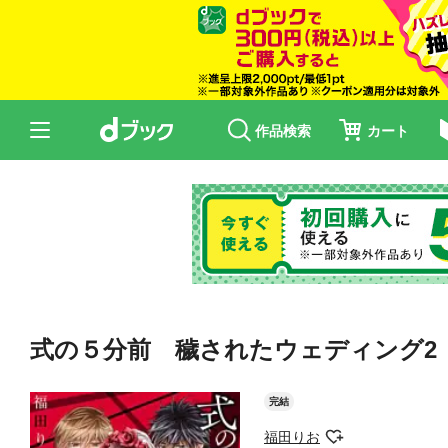
作品検索
カート
式の５分前 穢されたウェディング2
完結
福田りお