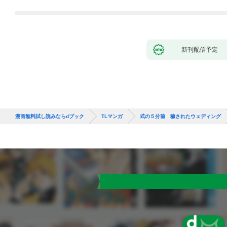
新刊配信予定
漫画無料試し読みならdブック
TLマンガ
式の５分前 穢されたウェディング