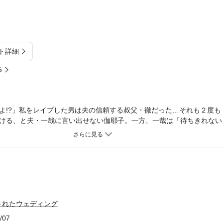
ト詳細
%
よ!?」私をレイプした男は夫の信頼する叔父・徹だった…それも２度も
ける、と夫・一哉に言い出せない伽耶子。一方、一哉は「待ちきれない
を求め夫婦生活はより濃密に！そんな中、目に付いたのが夫の私設秘書
子を取り巻く男女の思惑、一体どうなるの…？
されたウェディング
/07