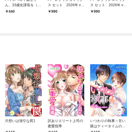
ん、33歳女課長を（性
ス セット 2026年 vo
ス セット 2026年 vo
的に）溺愛する。【合
l.799
l.798
440
990
990
冊版】
片想いは強引な罠1
訳ありエリート上司の
いつわりの執事～甘い
蜜愛指導
躾はティータイムのあ
とで～1