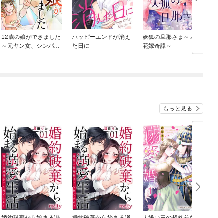
12歳の娘ができました
ハッピーエンドが消え
妖狐の旦那さま～大正
～元ヤン女、シンパパ
た日に
花嫁奇譚～
に嫁ぎます～
もっと見る
婚約破棄から始まる溺
婚約破棄から始まる溺
人嫌い王の超格差な溺