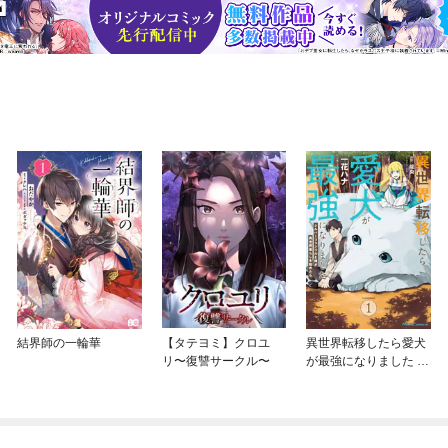
結界師の一輪華
【タテヨミ】クロユ
異世界転移したら愛犬
リ〜復讐サークル〜
が最強になりました ～
シルバーフェンリルと
俺が異世界暮らしを始
めたら～ THE COMIC