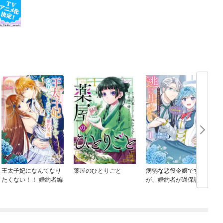
王太子妃になんてなり
薬屋のひとりごと
病弱な悪役令嬢です
たくない！！ 婚約者編
が、婚約者が過保護す
ぎて逃げ出したい(私た
ち犬猿の仲でしたよ
ね！？)