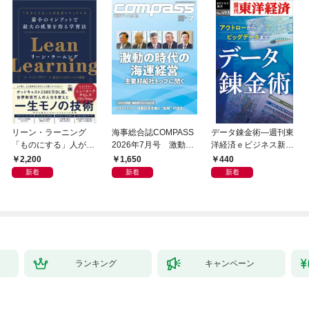
リーン・ラーニング
海事総合誌COMPASS
データ錬金術―週刊東
「ものにする」人が自
2026年7月号 激動の
洋経済ｅビジネス新書
然とやっている 最小の
時代の海運経営 主要
Ｎo.493
2,200
1,650
440
インプットで最大の成
邦船社トップに聞く
新着
新着
新着
果を得る学習法
ランキング
キャンペーン