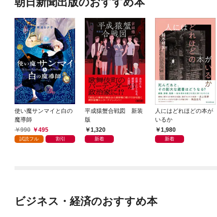
朝日新聞出版のおすすめ本
使い魔サンマイと白の
平成猿蟹合戦図 新装
人にはどれほどの本が
魔導師
版
いるか
990
495
1,320
1,980
試読フル
割引
新着
新着
ビジネス・経済のおすすめ本