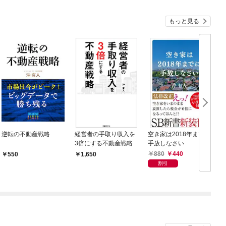
もっと見る
逆転の不動産戦略
経営者の手取り収入を
空き家は2018年までに
3倍にする不動産戦略
手放しなさい
880
440
550
1,650
割引