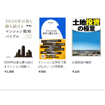
2020年以後も勝ち続け
マンションは学区で選
土地投資の極意
るマンション戦略バイ
びなさい（小学館新
ブル
書）
1,980
858
220