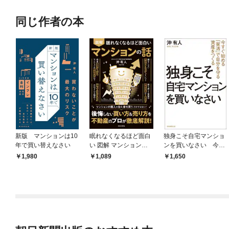
同じ作者の本
新版 マンションは10
眠れなくなるほど面白
独身こそ自宅マンショ
年で買い替えなさい
い 図解 マンションの
ンを買いなさい 今す
話
ぐ始める「家活」で自
1,980
1,089
1,650
分を守る資産をつくる