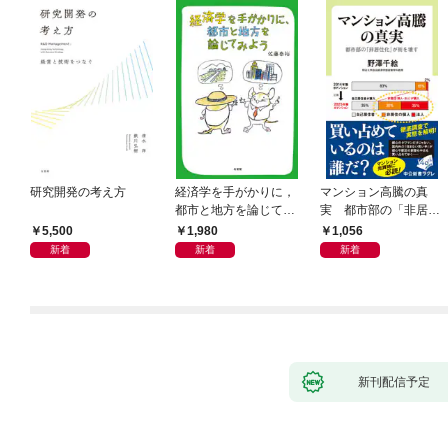
研究開発の考え方
経済学を手がかりに，
マンション高騰の真
都市と地方を論じてみ
実 都市部の「非居住
よう
化」が街を壊す
5,500
1,980
1,056
新着
新着
新着
新刊配信予定