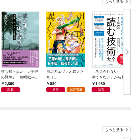
もっと見る
誰も知らない「太平洋
川辺のエヴァと異人た
「考えられない」「集
の戦争」 島嶼戦――
ち（1）
中できない」から脱
マッカーサーとの激闘
却！ AI時代の読む技
2,860
880
1,980
の真実
術大全
新着
新着
試読増量
新着
もっと見る