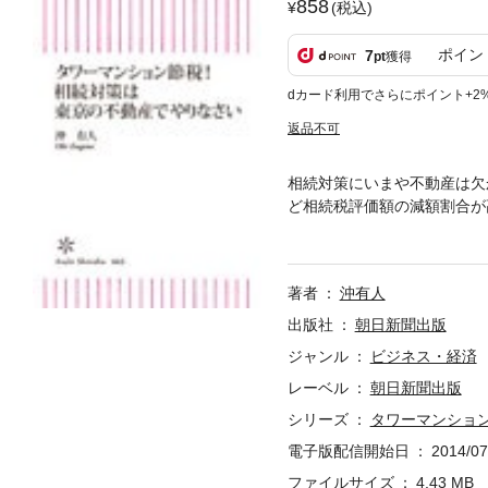
858
(税込)
ポイン
7
pt
獲得
dカード利用でさらにポイント+2
返品不可
相続対策にいまや不動産は欠
ど相続税評価額の減額割合が
節税法をすべて公開！
著者
沖有人
出版社
朝日新聞出版
ジャンル
ビジネス・経済
レーベル
朝日新聞出版
シリーズ
タワーマンショ
電子版配信開始日
2014/07
ファイルサイズ
4.43 MB