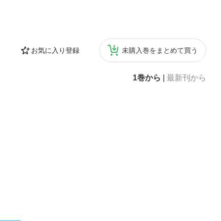
お気に入り登録
未購入巻をまとめて買う
1巻から
|
最新刊から