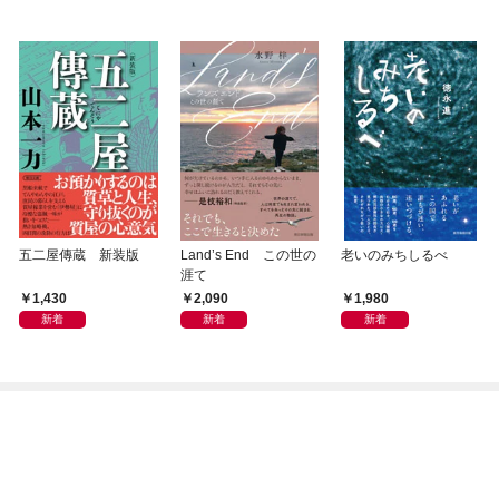
五二屋傳蔵 新装版
Land’s End この世の
老いのみちしるべ
涯て
1,430
2,090
1,980
新着
新着
新着