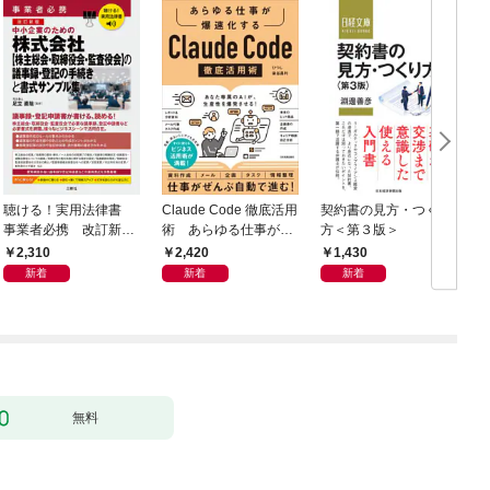
聴ける！実用法律書
Claude Code 徹底活用
契約書の見方・つくり
事業者必携 改訂新
術 あらゆる仕事が爆
方＜第３版＞
版 中小企業のための
速化する
2,310
2,420
1,430
株式会社【株主総会・
新着
新着
新着
取締役会・監査役会】
の議事録・登記の手続
きと書式サンプル集
無料