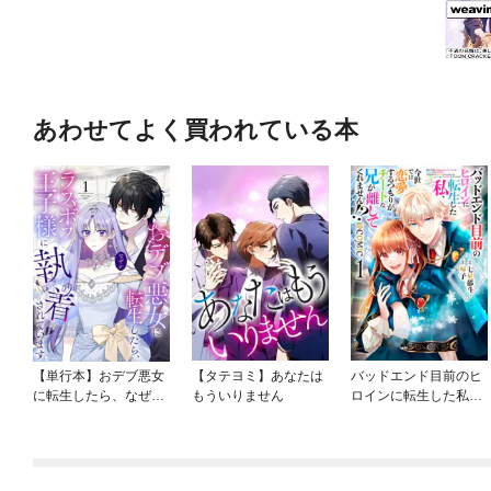
あわせてよく買われている本
【単行本】おデブ悪女
【タテヨミ】あなたは
バッドエンド目前のヒ
に転生したら、なぜか
もういりません
ロインに転生した私、
ラスボス王子様に執着
今世では恋愛するつも
されています
りがチートな兄が離し
てくれません！？@C
OMIC