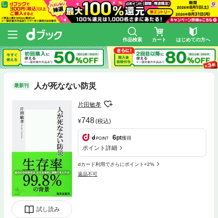
作品検索
カート
はじめての方へ
人が死なない防災
最新刊
片田敏孝
748
(税込)
6
pt
獲得
ポイント詳細
dカード利用でさらにポイント+2%
返品不可
試し読み