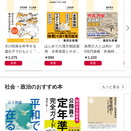
犬の性格を科学する
はじめての漢方相談薬
為替介入とは何か 20
大江
遺伝子でひもとく「最
局 水草体質とサボテ
0兆円規模「外為特
学と
良の友」の進化
ン体質
会」が生まれた謎
から
1,375
990
1,320
1,
新着
新着
新着
社会・政治のおすすめ本
もっと見る