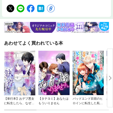
あわせてよく買われている本
【単行本】おデブ悪女
【タテヨミ】あなたは
バッドエンド目前のヒ
結界
に転生したら、なぜか
もういりません
ロインに転生した私、
ラスボス王子様に執着
今世では恋愛するつも
されています
りがチートな兄が離し