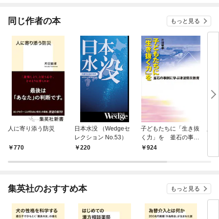
てくれません！？@C
OMIC
同じ作者の本
もっと見る
人に寄り添う防災
日本水没 （Wedgeセ
子どもたちに「生き抜
人が
レクション No.53）
く力」を 釜石の事例
に学ぶ津波防災教育
770
220
924
7
集英社のおすすめ本
もっと見る