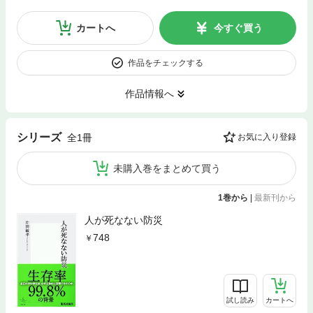
カートへ
今すぐ買う
作品をチェックする
作品情報へ
シリーズ
全1冊
お気に入り登録
未購入巻をまとめて買う
1巻から
|
最新刊から
人が死なない防災
748
試し読み
カートへ