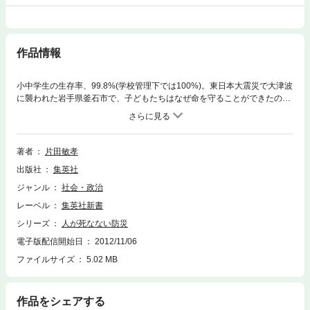
作品情報
小中学生の生存率、99.8%(学校管理下では100%)。東日本大震災で大津波
に襲われた岩手県釜石市で、子どもたちはなぜ命を守ることができたの
か。そこには、震災前から地道に積み重ねられてきた、画期的な｢防災教
育｣の効果があった。本書では、2004年から釜石市の危機管理アドバイザ
ーを務めてきた著者が、主体的な避難行動を可能にした｢防災教育｣のノウ
ハウを余すところなく、公開するとともに、いつ災害に襲われるかもわか
著者
片田敏孝
らない私たちすべてが知っておかなくてはならない｢生き残るための指針｣
出版社
集英社
を提起する。
ジャンル
社会・政治
レーベル
集英社新書
シリーズ
人が死なない防災
電子版配信開始日
2012/11/06
ファイルサイズ
5.02 MB
作品をシェアする