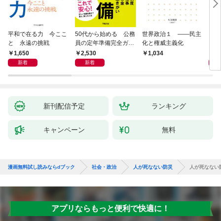
平和で在る力 今ここ
50代から始める 公務
世界政治１ ――民主
「力
と 永遠の挑戦
員の定年準備完全ガイ
化と権威主義化
く 
ド
1,650
2,530
1,
1,034
新着
新着
新刊配信予定
ランキング
キャンペーン
無料
漫画無料試し読みならdブック
社会・政治
人が死なない防災
人が死なない
アプリならもっと便利で快適に！