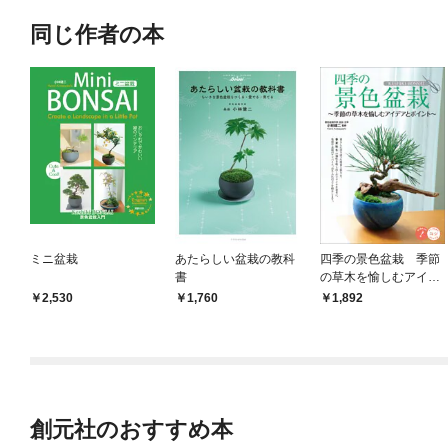
同じ作者の本
ミニ盆栽
あたらしい盆栽の教科
四季の景色盆栽 季節
書
の草木を愉しむアイデ
アとポイント
2,530
1,760
1,892
創元社のおすすめ本