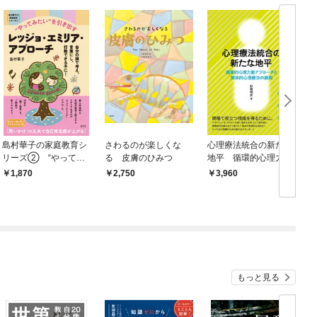
島村華子の家庭教育シ
さわるのが楽しくな
心理療法統合の新たな
リーズ② “やってみ
る 皮膚のひみつ
地平 循環的心理力動
たい”を引き出すレッジ
アプローチと関係的心
1,870
2,750
3,960
ョ・エミリア・アプロ
理療法の展開
ーチ 自分の頭で考
え、言葉にし、行動で
きる子に！
もっと見る