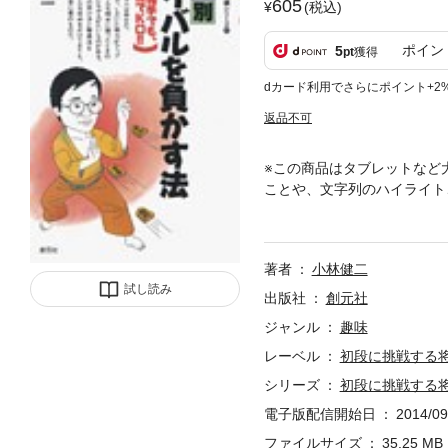
605
(税込)
ポイン
5
pt
獲得
dカード利用でさらにポイント+2
返品不可
※この商品はタブレットなど
ことや、文字列のハイライト
と撃退法を解説した。相手が
著者
小林健二
試し読み
出版社
創元社
ジャンル
趣味
レーベル
初段に挑戦する
シリーズ
初段に挑戦する
電子版配信開始日
2014/09
ファイルサイズ
35.25 MB