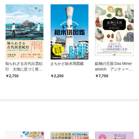
知られざる古代出雲紀
まちかど給水塔図鑑
鉱物の王国 Das Miner
行 大地に息づく祭祀
alreich アンティーク
と信仰
鉱物画コレクション
2,750
2,200
7,700