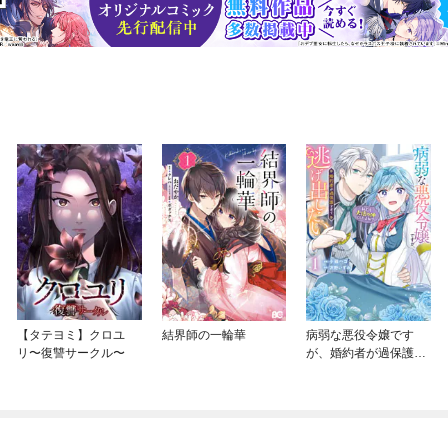
【タテヨミ】クロユ
結界師の一輪華
病弱な悪役令嬢です
リ〜復讐サークル〜
が、婚約者が過保護す
ぎて逃げ出したい(私た
ち犬猿の仲でしたよ
ね！？)