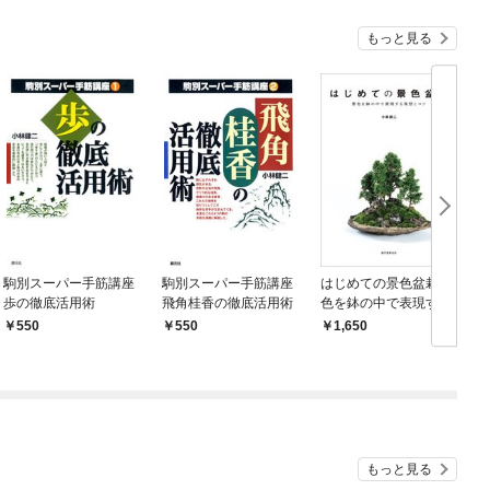
もっと見る
駒別スーパー手筋講座
駒別スーパー手筋講座
はじめての景色盆栽景
歩の徹底活用術
飛角桂香の徹底活用術
色を鉢の中で表現する
発想とコツ
550
550
1,650
もっと見る