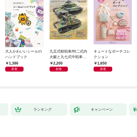
大人かわいいシールの
九五式軽戦車/特二式内
キュートなポーチコレ
ハンドブック
火艇と九七式中戦車完
クション
全ガイド
1,386
2,200
1,650
新着
新着
新着
ランキング
キャンペーン