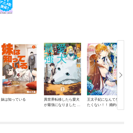
妹は知っている
異世界転移したら愛犬
王太子妃になんてなり
が最強になりました ～
たくない！！ 婚約者編
シルバーフェンリルと
俺が異世界暮らしを始
めたら～ THE COMIC