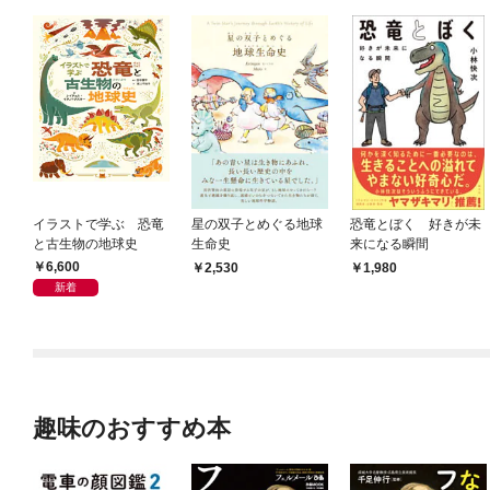
イラストで学ぶ 恐竜
星の双子とめぐる地球
恐竜とぼく 好きが未
と古生物の地球史
生命史
来になる瞬間
6,600
2,530
1,980
新着
趣味のおすすめ本