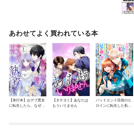
あわせてよく買われている本
【単行本】おデブ悪女
【タテヨミ】あなたは
バッドエンド目前のヒ
に転生したら、なぜか
もういりません
ロインに転生した私、
ラスボス王子様に執着
今世では恋愛するつも
されています
りがチートな兄が離し
てくれません！？@C
OMIC