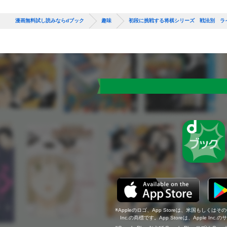
漫画無料試し読みならdブック
趣味
初段に挑戦する将棋シリーズ 戦法別 ラ
Appleのロゴ、App Storeは、米国もしくはそ
Inc.の商標です。App Storeは、Apple In