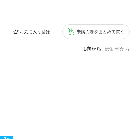
お気に入り登録
未購入巻をまとめて買う
1巻から
|
最新刊から