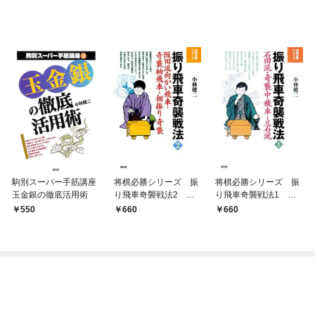
駒別スーパー手筋講座
将棋必勝シリーズ 振
将棋必勝シリーズ 振
玉金銀の徹底活用術
り飛車奇襲戦法2 阪
り飛車奇襲戦法1 石
田流向かい飛車・奇襲
田流・奇襲中飛車・立
550
660
660
袖飛車・相振り奇襲
石流