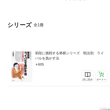
シリーズ
全1冊
初段に挑戦する将棋シリーズ 戦法別 ライ
バルを負かす法
605
試し読み
カートへ