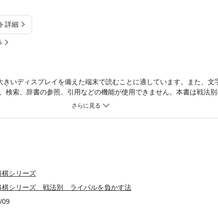
ト詳細
%
大きいディスプレイを備えた端末で読むことに適しています。また、文
、検索、辞書の参照、引用などの機能が使用できません。本書は戦法別
どんな攻めをかけてきても、この1冊で、勝利は常に君のものだ。
将棋シリーズ
将棋シリーズ 戦法別 ライバルを負かす法
/09