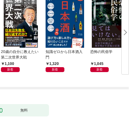
20歳の自分に教えたい
知識ゼロから日本酒入
恐怖の民俗学
週
第二次世界大戦
門
年
1,100
1,320
1,045
新着
新着
新着
無料