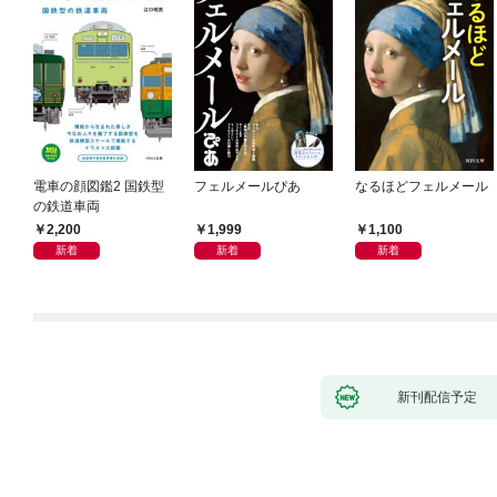
電車の顔図鑑2 国鉄型
フェルメールぴあ
なるほどフェルメール
の鉄道車両
2,200
1,999
1,100
新着
新着
新着
新刊配信予定