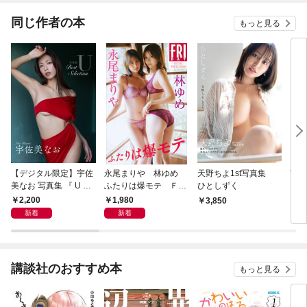
同じ作者の本
もっと見る
【デジタル限定】宇佐
永尾まりや 林ゆめ
天野ちよ1st写真集
南雲
美なお 写真集 『 U ～
ふたりは爆モテ ＦＲ
ひとしずく
キ
Best Selection ～ 』
ＩＤＡＹデジタル写真
2,200
1,980
3,850
1,
集
新着
新着
講談社のおすすめ本
もっと見る