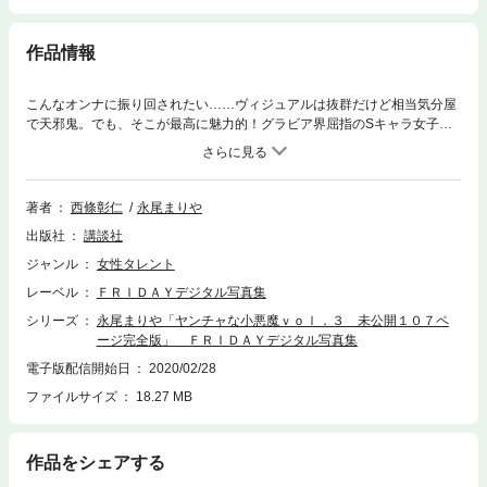
作品情報
こんなオンナに振り回されたい……ヴィジュアルは抜群だけど相当気分屋
で天邪鬼。でも、そこが最高に魅力的！グラビア界屈指のSキャラ女子が
超攻撃的ポーズで挑発してくる。全３タイトルのvol.３は未公開カットで
構成した大ボリュームの107ページ完全版。
著者
西條彰仁
永尾まりや
出版社
講談社
ジャンル
女性タレント
レーベル
ＦＲＩＤＡＹデジタル写真集
シリーズ
永尾まりや「ヤンチャな小悪魔ｖｏｌ．３ 未公開１０７ペ
ージ完全版」 ＦＲＩＤＡＹデジタル写真集
電子版配信開始日
2020/02/28
ファイルサイズ
18.27 MB
作品をシェアする