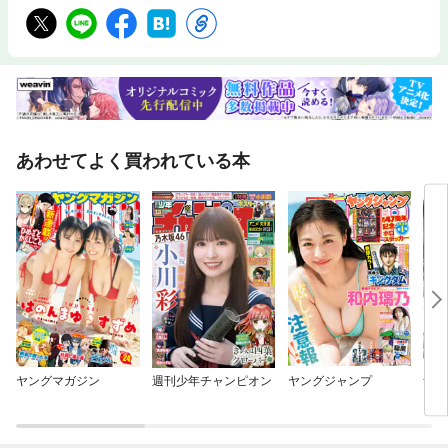
あわせてよく買われている本
ヤングマガジン
週刊少年チャンピオン
ヤングジャンプ
ザ・
ｅ 
ｏｎ