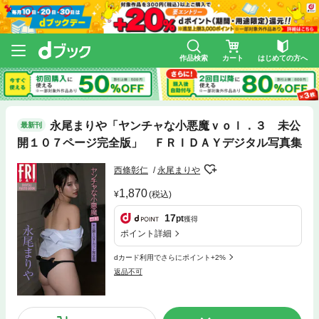
作品検索
カート
はじめての方へ
永尾まりや「ヤンチャな小悪魔ｖｏｌ．３ 未公
最新刊
開１０７ページ完全版」 ＦＲＩＤＡＹデジタル写真集
西條彰仁
永尾まりや
1,870
(税込)
17
pt
獲得
ポイント詳細
dカード利用でさらにポイント+2%
返品不可