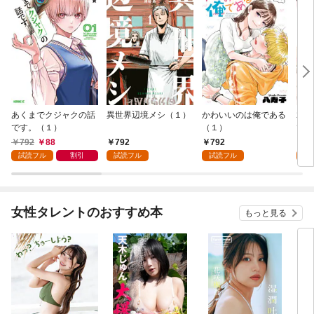
あくまでクジャクの話
異世界辺境メシ（１）
かわいいのは俺である
君が
です。（１）
（１）
て 
792
88
792
792
2
試読フル
割引
試読フル
試読フル
試
女性タレントのおすすめ本
もっと見る