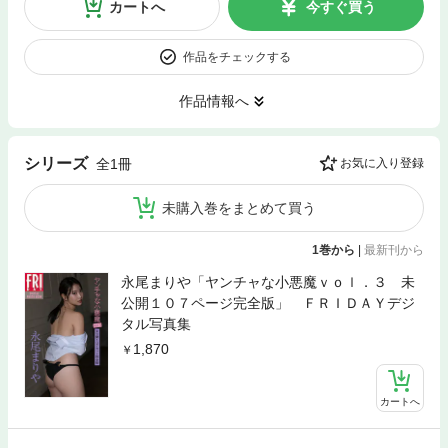
カートへ
今すぐ買う
作品をチェックする
作品情報へ
シリーズ
全1冊
お気に入り登録
未購入巻をまとめて買う
1巻から
|
最新刊から
永尾まりや「ヤンチャな小悪魔ｖｏｌ．３ 未
公開１０７ページ完全版」 ＦＲＩＤＡＹデジ
タル写真集
1,870
カートへ