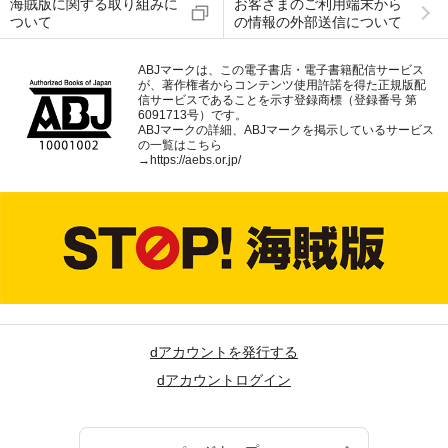
海賊版に関する取り組みに
お客さまのご利用端末から
ついて
の情報の外部送信について
ABJマークは、この電子書店・電子書籍配信サービス
が、著作権者からコンテンツ使用許諾を得た正規版配
信サービスであることを示す登録商標（登録番号 第
6091713号）です。
ABJマークの詳細、ABJマークを掲示しているサービス
の一覧はこちら
→
https://aebs.or.jp/
dアカウントを発行する
dアカウントログイン