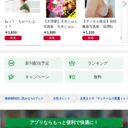
ねっ？ ちゅーしよ
【大増量】天木じゅん
【デジタル限定】花咲
【デ
う？
写真集「天木じゅん大
楓香写真集「湿潤吐
明子
爆発！」
息」
ピソ
1,650
1,980
1,320
1,
－」
新着
新着
新着
新刊配信予定
ランキング
キャンペーン
無料
漫画無料試し読みならdブック
女性タレント
永尾まりや「ヤンチャな小悪魔ｖｏ
アプリならもっと便利で快適に！