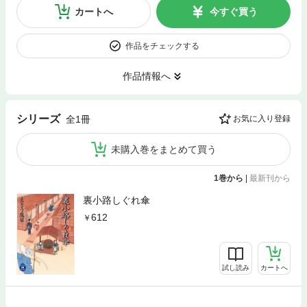
カートへ
今すぐ買う
作品をチェックする
作品情報へ
シリーズ
全1冊
お気に入り登録
未購入巻をまとめて買う
1巻から
|
最新刊から
裏小路しぐれ傘
612
試し読み
カートへ