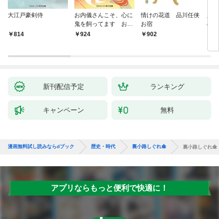
大江戸豪剣侍
お内儀さんこそ、心に
情けの花道 品川任侠
必殺
鬼を飼ってます おけ
お宿
の弦
いの戯作手帖
814
924
902
8
新刊配信予定
ランキング
キャンペーン
無料
漫画無料試し読みならdブック
歴史・時代
裏小路しぐれ傘
裏小路しぐれ傘
アプリならもっと便利で快適に！