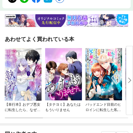
あわせてよく買われている本
【単行本】おデブ悪女
【タテヨミ】あなたは
バッドエンド目前のヒ
【タ
に転生したら、なぜか
もういりません
ロインに転生した私、
リ〜
ラスボス王子様に執着
今世では恋愛するつも
されています
りがチートな兄が離し
てくれません！？@C
OMIC