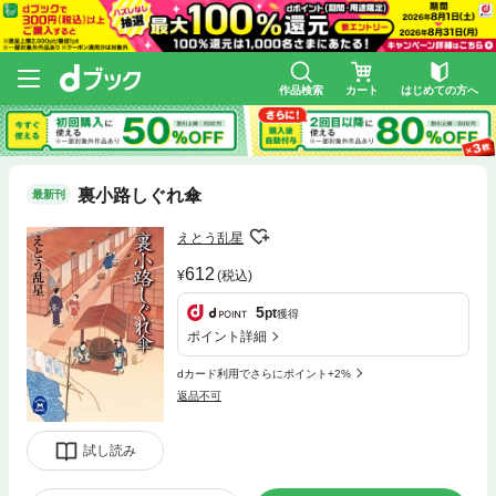
作品検索
カート
はじめての方へ
裏小路しぐれ傘
最新刊
えとう乱星
612
(税込)
5
pt
獲得
ポイント詳細
dカード利用でさらにポイント+2%
返品不可
試し読み