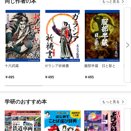
同じ作者の本
もっと見る
十六武蔵
ガラシア祈祷書
服部半蔵 日と影と
開眼
495
495
495
4
学研のおすすめ本
もっと見る