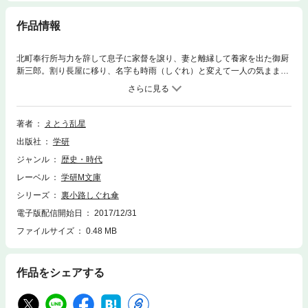
作品情報
北町奉行所与力を辞して息子に家督を譲り、妻と離縁して養家を出た御厨
新三郎。割り長屋に移り、名字も時雨（しぐれ）と変えて一人の気まま暮
らしを始めた新三郎だったが、ある日、かつての悪友だった遠山が訪ねて
きたことで、思わぬ役を背負うことになった。
著者
えとう乱星
出版社
学研
ジャンル
歴史・時代
レーベル
学研M文庫
シリーズ
裏小路しぐれ傘
電子版配信開始日
2017/12/31
ファイルサイズ
0.48 MB
作品をシェアする