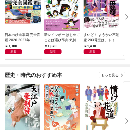
日本の鉄道車両 完全図
新レインボー はじめて
まいど！ ようかい不動
えさ
鑑 2026-2027年
ことば選び辞典 気持ち
産 203号室は、トイレ
のことば
の花子さんの部屋？
3,300
1,870
1,430
1,
新着
新着
新着
歴史・時代のおすすめ本
もっと見る