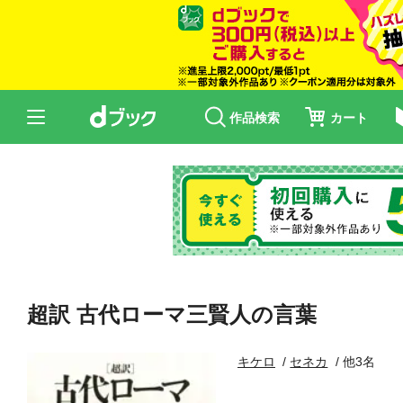
作品検索
カート
超訳 古代ローマ三賢人の言葉
キケロ
セネカ
他3名