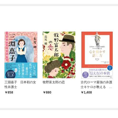
ね！？)
三淵嘉子 日本初の女
牧野富太郎の恋
古代ローマ最強の弁護
性弁護士
士キケロが教える 心
を動かす話し方
858
880
1,408