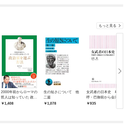
めたら～ THE COMIC
もっと見る
2000年前からローマの
生の短さについて 他
女武者の日本史 卑弥
哲人は知っていた 政治
二篇
呼・巴御前から会津婦
家を選ぶ方法
女隊まで
1,408
1,078
935