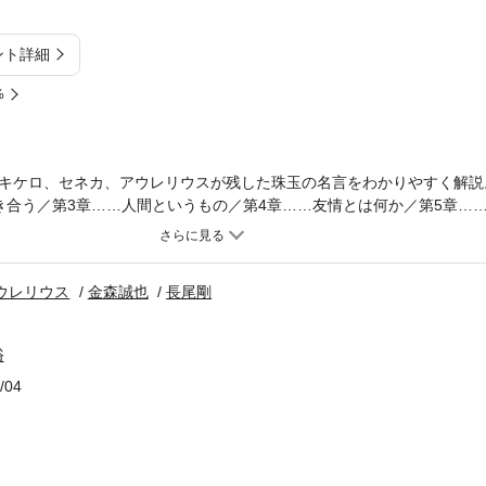
ント詳細
%
キケロ、セネカ、アウレリウスが残した珠玉の名言をわかりやすく解説
き合う／第3章……人間というもの／第4章……友情とは何か／第5章…
し／第7章……人間関係に強くなる／第8章……働く喜びを知る／第9章
越える／第11章……どう学ぶか、何を学ぶか／第12章……善と悪のはざ
ローマ三賢人について……キケロ／セネカ／アウレリウス死を「忘れろ
ウレリウス
金森誠也
長尾剛
がる」のは、むしろそれを「重視して怖がっている」からでしょう。ス
ではない」と教えるのです。死など怖がっている暇があったら、それよ
と。（「まえがき」より）
俗
/04