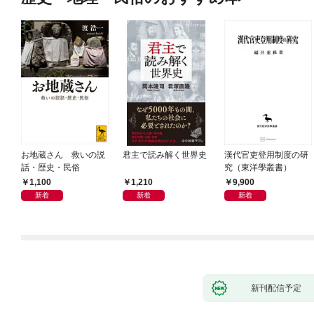
お地蔵さん 救いの説
君主で読み解く世界史
漢代官吏登用制度の研
話・歴史・民俗
究（東洋學叢書）
1,100
1,210
9,900
新着
新着
新着
新刊配信予定