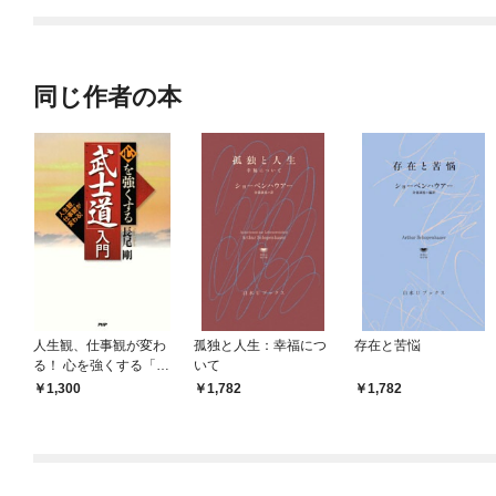
てくれません！？@C
OMIC
同じ作者の本
人生観、仕事観が変わ
孤独と人生：幸福につ
存在と苦悩
る！ 心を強くする「武
いて
士道」入門
1,300
1,782
1,782