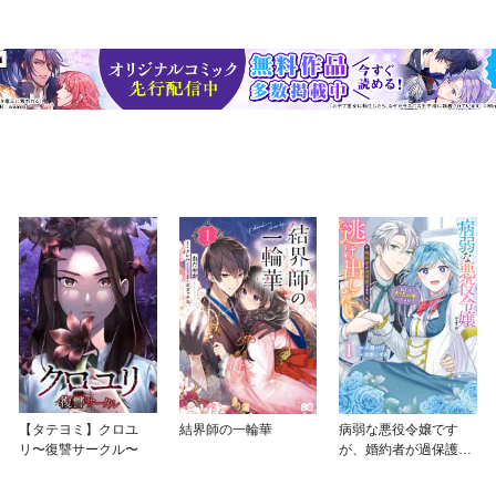
【タテヨミ】クロユ
結界師の一輪華
病弱な悪役令嬢です
リ〜復讐サークル〜
が、婚約者が過保護す
ぎて逃げ出したい(私た
ち犬猿の仲でしたよ