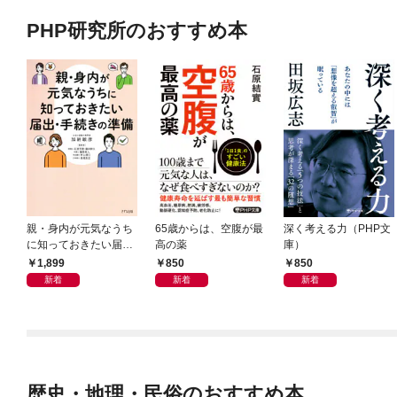
PHP研究所のおすすめ本
親・身内が元気なうち
65歳からは、空腹が最
深く考える力（PHP文
に知っておきたい届
高の薬
庫）
出・手続きの準備（き
1,899
850
850
ずな出版）
新着
新着
新着
歴史・地理・民俗のおすすめ本