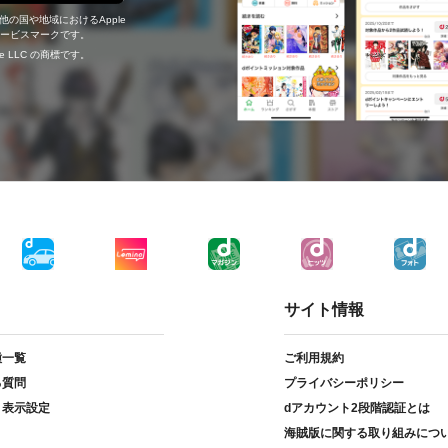
の他の国や地域におけるApple
c.のサービスマークです。
ogle LLC の商標です。
サイト情報
種一覧
ご利用規約
る質問
プライバシーポリシー
ト表示設定
dアカウント2段階認証とは
海賊版に関する取り組みにつ