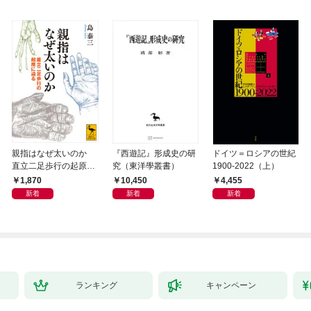
親指はなぜ太いのか
『西遊記』形成史の研
ドイツ＝ロシアの世紀
直立二足歩行の起原に
究（東洋學叢書）
1900-2022（上）
迫る
1,870
10,450
4,455
新着
新着
新着
ランキング
キャンペーン