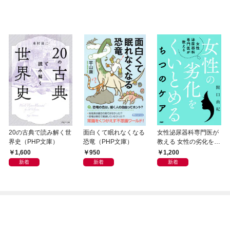
20の古典で読み解く世
面白くて眠れなくなる
女性泌尿器科専門医が
界史（PHP文庫）
恐竜（PHP文庫）
教える 女性の劣化をく
いとめる ちつのケア
1,600
950
1,200
新着
新着
新着