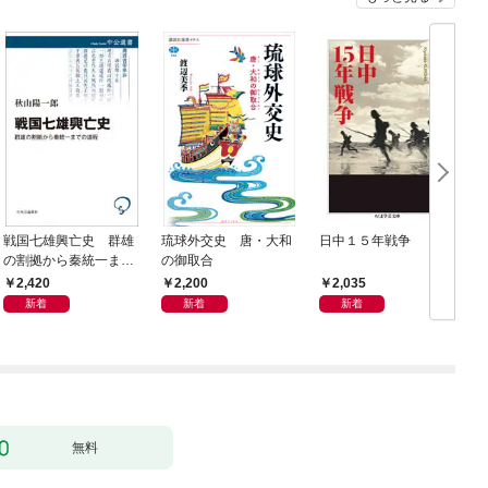
戦国七雄興亡史 群雄
琉球外交史 唐・大和
日中１５年戦争
の割拠から秦統一まで
の御取合
の道程
2,420
2,200
2,035
新着
新着
新着
無料