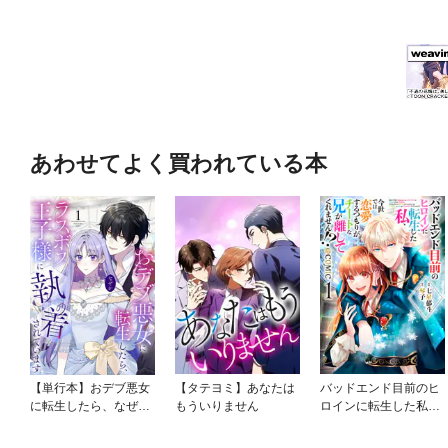
あわせてよく買われている本
【単行本】おデブ悪女
【タテヨミ】あなたは
バッドエンド目前のヒ
に転生したら、なぜか
もういりません
ロインに転生した私、
ラスボス王子様に執着
今世では恋愛するつも
されています
りがチートな兄が離し