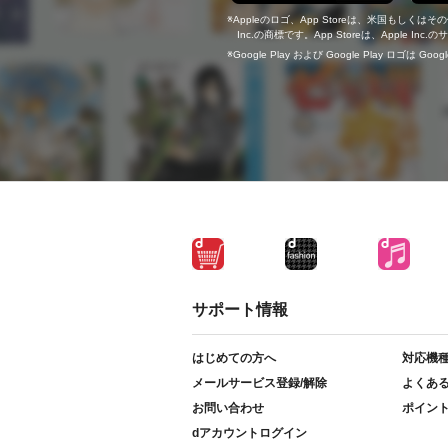
Appleのロゴ、App Storeは、米国もしくはそ
Inc.の商標です。App Storeは、Apple In
Google Play および Google Play ロゴは Go
サポート情報
はじめての方へ
対応機
メールサービス登録/解除
よくあ
お問い合わせ
ポイン
dアカウントログイン