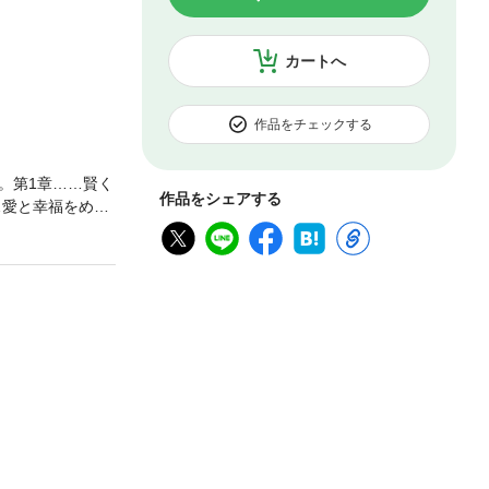
カートへ
作品をチェックする
。第1章……賢く
作品をシェアする
…愛と幸福をめざ
……死について考
ま／第13章……
」というのでは
トア学派は、死
りいまを精いっ