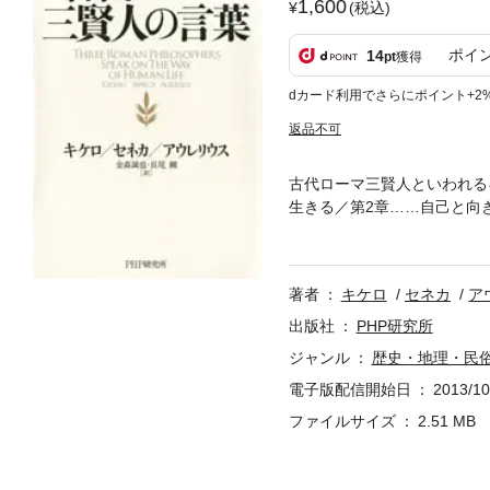
1,600
(税込)
ポイ
14
pt
獲得
dカード利用でさらにポイント+2
返品不可
古代ローマ三賢人といわれる
生きる／第2章……自己と向
す／第6章……老いもまた楽
える／第10章……逆境を乗り
よりよい人生のために／古代
著者
キケロ
セネカ
ア
ありません。何かを「忘れた
を「忘れたがるほど怖いもの
出版社
PHP研究所
ぱい生きようではないか——
ジャンル
歴史・地理・民
電子版配信開始日
2013/10
ファイルサイズ
2.51 MB