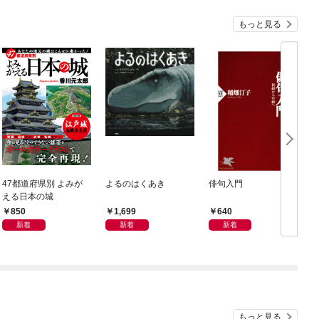
もっと見る
47都道府県別 よみが
よるのはくあき
俳句入門
える日本の城
850
1,699
640
新着
新着
新着
もっと見る