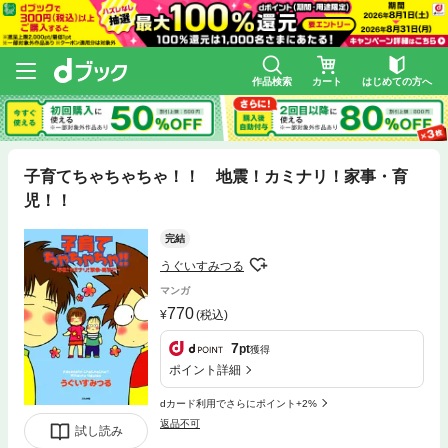
作品検索
カート
はじめての方へ
子育てちゃちゃちゃ！！ 地震！カミナリ！家事・育
児！！
完結
うぐいすみつる
マンガ
770
(税込)
7
pt
獲得
ポイント詳細
dカード利用でさらにポイント+2%
返品不可
試し読み