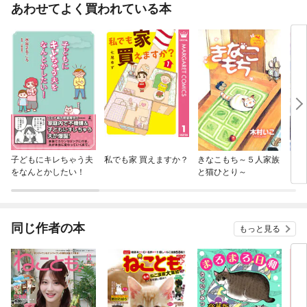
あわせてよく買われている本
子どもにキレちゃう夫
私でも家 買えますか？
きなこもち～５人家族
【単
をなんとかしたい！
と猫ひとり～
に転
ラス
され
同じ作者の本
もっと見る