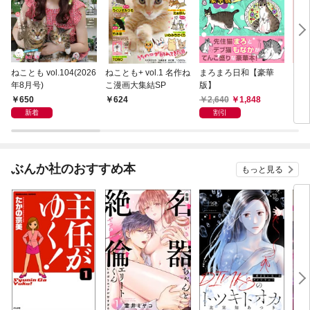
ねことも vol.104(2026
ねことも+ vol.1 名作ね
まろまろ日和【豪華
おふ
年8月号)
こ漫画大集結SP
版】
650
2,640
1,848
624
8
新着
割引
ぶんか社のおすすめ本
もっと見る