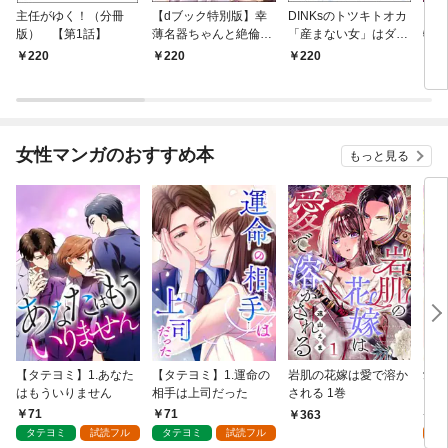
主任がゆく！（分冊
【dブック特別版】幸
DINKsのトツキトオカ
【d
版） 【第1話】
薄名器ちゃんと絶倫エ
「産まない女」はダメ
物伯
リートくん むさぼりエ
ですか？（分冊版）
嬢は
220
220
220
2
ッチが甘すぎる（分冊
【第1話】
（分
版） 【第1話】
話】
女性マンガのおすすめ本
もっと見る
【タテヨミ】1.あなた
【タテヨミ】1.運命の
岩肌の花嫁は愛で溶か
愛し
はもういりません
相手は上司だった
される 1巻
い 
71
71
1
363
タテヨミ
試読フル
タテヨミ
試読フル
試