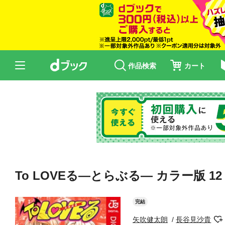
作品検索
カート
To LOVEる―とらぶる― カラー版 12
完結
矢吹健太朗
長谷見沙貴