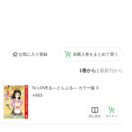
お気に入り登録
未購入巻をまとめて買う
1巻から
|
最新刊から
To LOVEる―とらぶる― カラー版 3
653
試し読み
カートへ