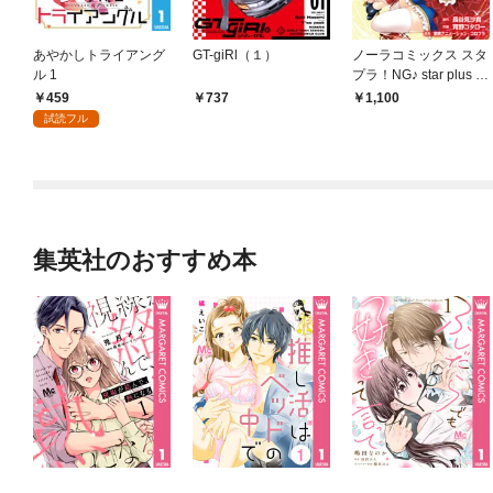
あやかしトライアング
GT-giRl（１）
ノーラコミックス スタ
ル 1
プラ！NG♪ star plus o
ne＋next generation 1
459
737
1,100
試読フル
集英社のおすすめ本