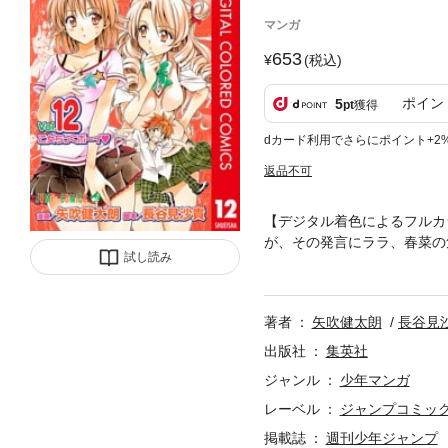
マンガ
653
(税込)
ポイン
5
pt
獲得
dカード利用でさらにポイント+2
返品不可
【デジタル着色によるフルカ
が、その発言にララ、春菜の
試し読み
一体何が起こったのか!?
著者
矢吹健太朗
長谷見
出版社
集英社
ジャンル
少年マンガ
レーベル
ジャンプコミックス
掲載誌
週刊少年ジャンプ