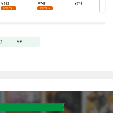
づくりを（コミック）
682
748
748
１
試読フル
試読フル
行
無料