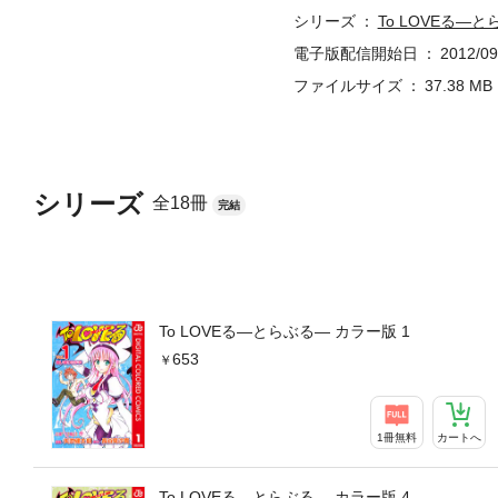
シリーズ
To LOVEる―
電子版配信開始日
2012/09
ファイルサイズ
37.38 MB
シリーズ
全18冊
完結
To LOVEる―とらぶる― カラー版 1
653
1冊無料
カートへ
To LOVEる―とらぶる― カラー版 4