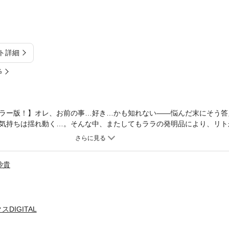
ト詳細
%
ラー版！】オレ、お前の事…好き…かも知れない――悩んだ末にそう答
気持ちは揺れ動く…。そんな中、またしてもララの発明品により、リトが
沙貴
DIGITAL