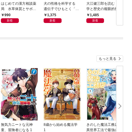
はじめての漢方相談薬
犬の性格を科学する
大江健三郎を読む 文
ヤ
局 水草体質とサボテ
遺伝子でひもとく「最
学と歴史の複眼的視点
N
ン体質
良の友」の進化
から
990
1,375
1,485
新着
新着
新着
もっと見る
無気力ニートな元神
8歳から始める魔法学
きのした魔法工務店
童、冒険者になる 1
1
異世界工法で最強の家