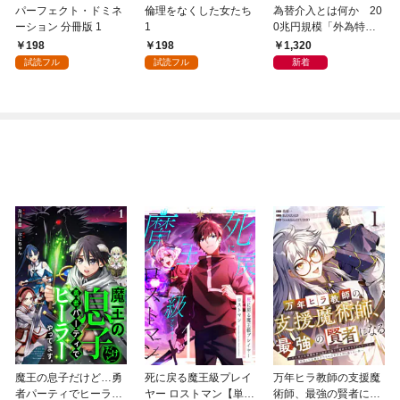
パーフェクト・ドミネ
倫理をなくした女たち
為替介入とは何か 20
ーション 分冊版 1
1
0兆円規模「外為特
会」が生まれた謎
198
198
1,320
試読フル
試読フル
新着
魔王の息子だけど…勇
死に戻る魔王級プレイ
万年ヒラ教師の支援魔
者パーティでヒーラー
ヤー ロストマン【単行
術師、最強の賢者にな