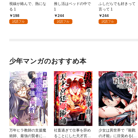
視線が絡んで、熱にな
推し活はベッドの中で
ふしだらでも好きって
る 1
1
言って 1
198
244
244
試読フル
試読フル
試読フル
少年マンガのおすすめ本
万年ヒラ教師の支援魔
社畜過ぎて仕事を辞め
少女は異世界で『殺戮
術師、最強の賢者にな
ることにした天才宮廷
の才能』に目覚める(話