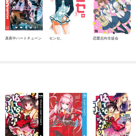
真夜中ハートチューン
センセ。
恋愛志向生徒会