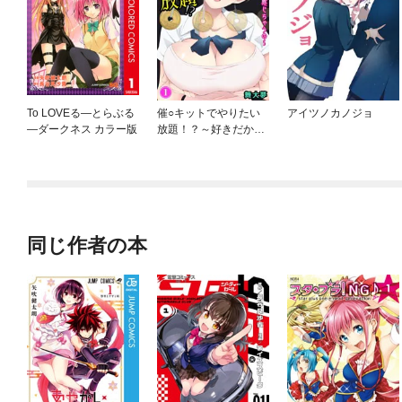
To LOVEる—とらぶる
催○キットでやりたい
アイツノカノジョ
—ダークネス カラー版
放題！？～好きだから
感じちゃうの～
同じ作者の本