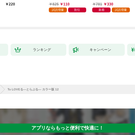
やってます。1
本版】 1巻
る～不人気の支援魔術
825
110
781
330
220
師は給料泥棒だと魔術
試読増量
割引
新着
試読増量
大学をクビになった
が、出世した元教え子
たちのおかげで何も困
らない件～【単行本
版】 1巻
ランキング
キャンペーン
To LOVEる―とらぶる― カラー版 12
アプリならもっと便利で快適に！