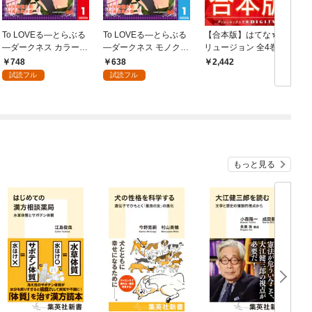
To LOVEる―とらぶる
To LOVEる―とらぶる
【合本版】はてな☆イ
―ダークネス カラー版
―ダークネス モノクロ
リュージョン 全4巻
1
版 1
748
638
2,442
試読フル
試読フル
もっと見る