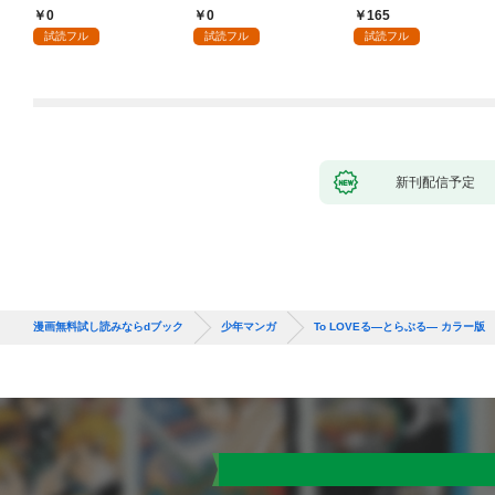
る～不人気の支援魔術
魔術師～辺境の地でス
売り) #1
0
0
165
師は給料泥棒だと魔術
ローライフを夢見る
試読フル
試読フル
試読フル
大学をクビになった
が、不届き者を倒して
が、出世した元教え子
いたら『最果ての魔
たちのおかげで何も困
女』と呼ばれるように
らない件～ 第1話
なる～ 第1話
新刊配信予定
漫画無料試し読みならdブック
少年マンガ
To LOVEる―とらぶる― カラー版