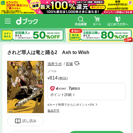
作品検索
カート
はじめての方へ
されど罪人は竜と踊る2 Ash to Wish
浅井ラボ
宮城
ノベル
814
(税込)
7
pt
獲得
ポイント詳細
dカード利用でさらにポイント+2%
返品不可
試し読み