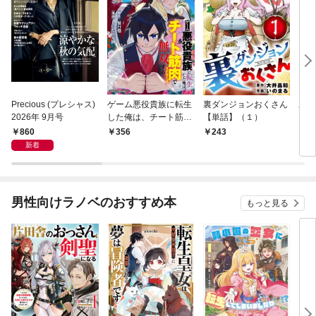
Precious (プレシャス)
ゲーム悪役貴族に転生
裏ダンジョンおくさん
あや
2026年 9月号
した俺は、チート筋肉
【単話】（１）
し夫
で無双する【単話】
倉で
860
356
243
1
（１）
る～
新着
男性向けラノベのおすすめ本
もっと見る