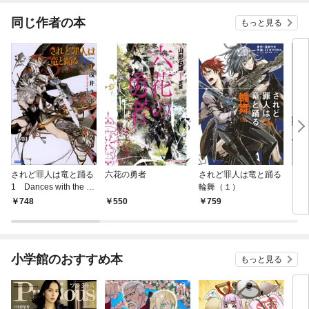
同じ作者の本
もっと見る
されど罪人は竜と踊る
六花の勇者
されど罪人は竜と踊る
され
1 Dances with the Dr
輪舞（１）
る 
agons
748
550
759
7
小学館のおすすめ本
もっと見る