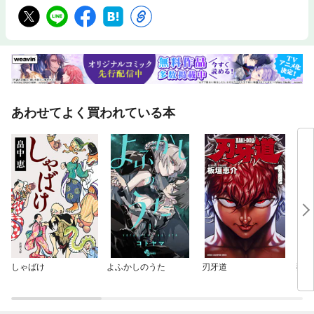
あわせてよく買われている本
しゃばけ
よふかしのうた
刃牙道
葬送