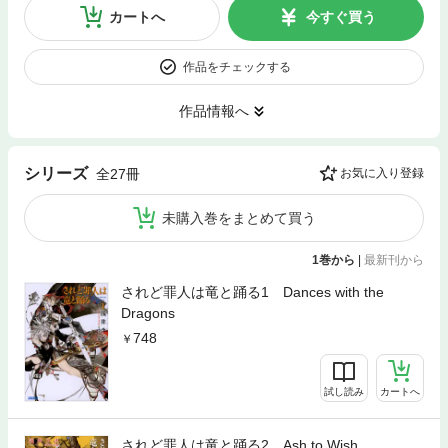
カートへ
今すぐ買う
作品をチェックする
作品情報へ
シリーズ
全27冊
お気に入り登録
未購入巻をまとめて買う
1巻から
|
最新刊から
されど罪人は竜と踊る1 Dances with the
Dragons
748
試し読み
カートへ
されど罪人は竜と踊る2 Ash to Wish