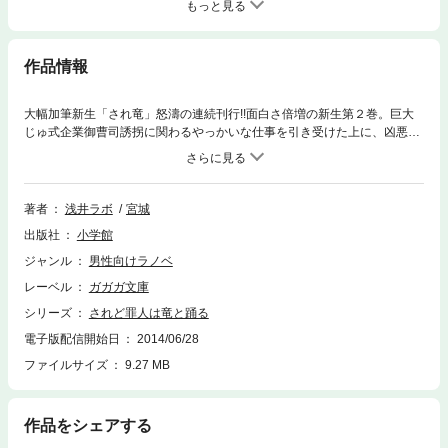
もっと見る
作品情報
大幅加筆新生「され竜」怒濤の連続刊行!!面白さ倍増の新生第２巻。巨大
じゅ式企業御曹司誘拐に関わるやっかいな仕事を引き受けた上に、凶悪な
異貌のもの「禍つ式」が街に出現！ガユスとギギナ、そしてエリダナ全市
民が悪魔のゲームに巻き込まれる！※この作品は底本と同じクオリティの
カラーイラスト、モノクロの挿絵イラストが収録されています。
著者
浅井ラボ
宮城
出版社
小学館
ジャンル
男性向けラノベ
レーベル
ガガガ文庫
シリーズ
されど罪人は竜と踊る
電子版配信開始日
2014/06/28
ファイルサイズ
9.27 MB
作品をシェアする