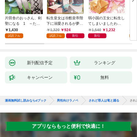
片田舎のおっさん、剣
転生皇女は冷酷皇帝陛
弱小国の王女に転生し
とあ
聖になる 1 ～ただ
下に溺愛されるが夢は
てしまいましたわ
ＭＭ
の田舎の剣術師範だっ
冒険者です！
～！？ 1巻
1,430
1,320
924
1,540
1,232
1,
たのに、大成した弟子
試読フル
試読フル
割引
割引
試
たちが俺を放ってくれ
ない件～
新刊配信予定
ランキング
キャンペーン
無料
漫画無料試し読みならdブック
男性向けラノベ
されど罪人は竜と踊る
されど
アプリならもっと便利で快適に！