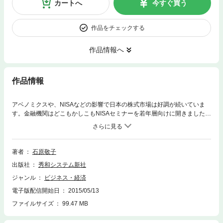
カートへ
今すぐ買う
作品をチェックする
作品情報へ
作品情報
アベノミクスや、NISAなどの影響で日本の株式市場は好調が続いていま
す。金融機関はどこもかしこもNISAセミナーを若年層向けに開きました
が、肝心の「投資とは何ぞや」というレクチャーが欠けていました。本書
は、株・証券用語のうち最新・最重要の用語をやさしく解説しました。株
式や証券、投資信託の種類や仕組み、会社の決算書やバランスシートの見
方、投資環境の変化や金融行政のトピックを学ぶことで投資の基礎が身に
著者
石原敬子
つきます。
出版社
秀和システム新社
ジャンル
ビジネス・経済
電子版配信開始日
2015/05/13
ファイルサイズ
99.47 MB