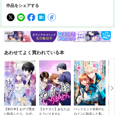
作品をシェアする
あわせてよく買われている本
【単行本】おデブ悪女
【タテヨミ】あなたは
バッドエンド目前のヒ
結界
に転生したら、なぜか
もういりません
ロインに転生した私、