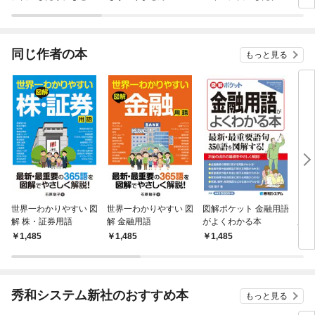
ラスボス王子様に執着
今世では恋愛するつも
されています
りがチートな兄が離し
てくれません！？@C
OMIC
同じ作者の本
もっと見る
世界一わかりやすい 図
世界一わかりやすい 図
図解ポケット 金融用語
図解
解 株・証券用語
解 金融用語
がよくわかる本
用語
1,485
1,485
1,485
1,
秀和システム新社のおすすめ本
もっと見る