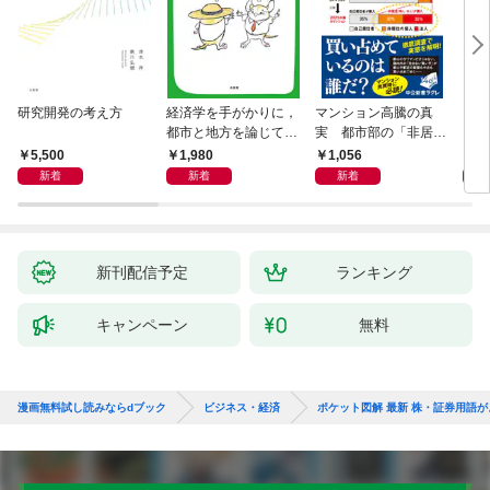
研究開発の考え方
経済学を手がかりに，
マンション高騰の真
リー
都市と地方を論じてみ
実 都市部の「非居住
「も
よう
化」が街を壊す
然と
5,500
1,980
1,056
2,
イン
新着
新着
新着
果を
新刊配信予定
ランキング
キャンペーン
無料
漫画無料試し読みならdブック
ビジネス・経済
ポケット図解 最新 株・証券用語