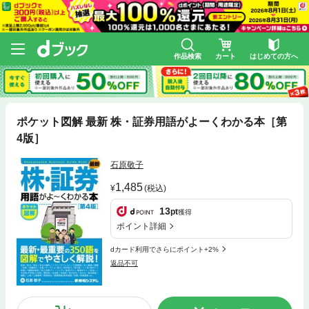
作品検索
カート
はじめての方へ
ポケット図解 最新 株・証券用語がよーくわかる本［第
4版］
石原敬子
1,485
(税込)
13
pt
獲得
ポイント詳細
dカード利用でさらにポイント+2%
返品不可