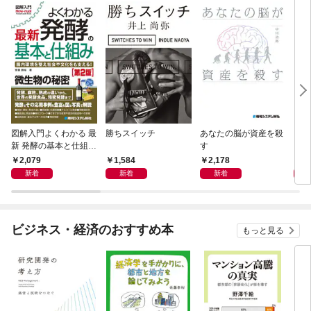
図解入門よくわかる 最
勝ちスイッチ
あなたの脳が資産を殺
リス
新 発酵の基本と仕組み
す
レベ
［第2版］
2,079
1,584
2,178
1,
新着
新着
新着
ビジネス・経済のおすすめ本
もっと見る