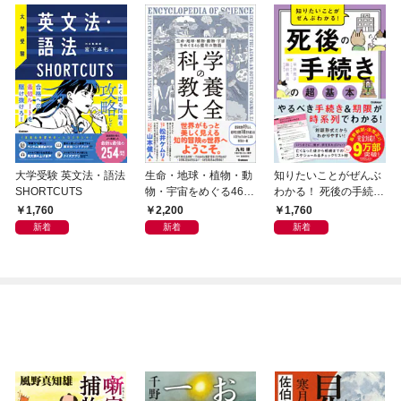
大学受験 英文法・語法
生命・地球・植物・動
知りたいことがぜんぶ
SHORTCUTS
物・宇宙をめぐる46億
わかる！ 死後の手続き
年の物語 科学の教養大
の超基本
1,760
2,200
1,760
全
新着
新着
新着