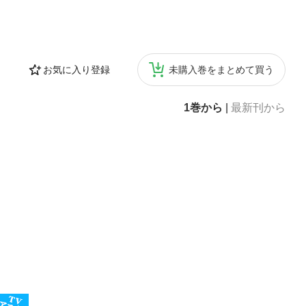
お気に入り登録
未購入巻をまとめて買う
1巻から
|
最新刊から