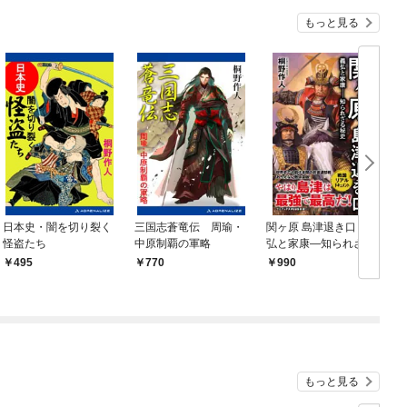
もっと見る
日本史・闇を切り裂く
三国志蒼竜伝 周瑜・
関ヶ原 島津退き口 - 義
怪盗たち
中原制覇の軍略
弘と家康―知られざる
秘史 -
495
770
990
もっと見る