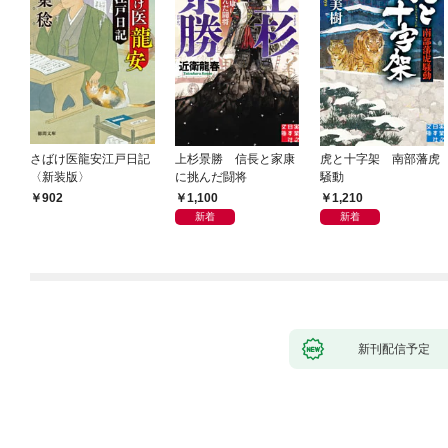
さばけ医龍安江戸日記
上杉景勝 信長と家康
虎と十字架 南部藩虎
〈新装版〉
に挑んだ闘将
騒動
1,100
1,210
902
新着
新着
新刊配信予定