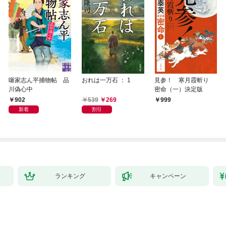
噺家志ん平捕物帖 品
おれは一万石 ： 1
見参！ 寒月霞斬り
川偽心中
密命（一）決定版
902
539
269
999
新着
割引
ランキング
キャンペーン