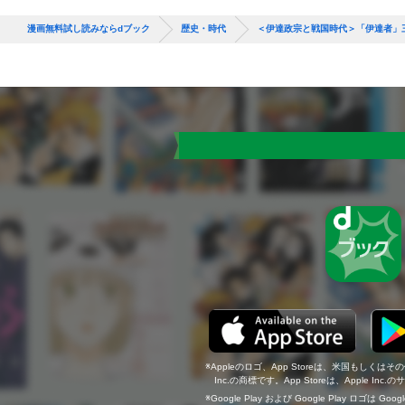
漫画無料試し読みならdブック
歴史・時代
＜伊達政宗と戦国時代＞「伊達者」
Appleのロゴ、App Storeは、米国もしくはそ
Inc.の商標です。App Storeは、Apple In
Google Play および Google Play ロゴは Go