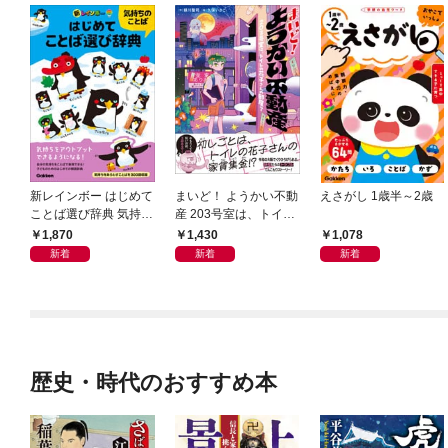
新レインボー はじめて
まいど！ ようかい不動
えさがし 1歳半～2歳
ことば選び辞典 気持ち
産 203号室は、トイレ
のことば
の花子さんの部屋？
1,870
1,430
1,078
新着
新着
新着
歴史・時代のおすすめ本