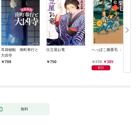
耳袋秘帖 南町奉行と
仕立屋お竜
へっぽこ膝栗毛 ： 1
大凶寺
770
385
709
750
割引
無料