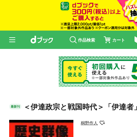
作品検索
カート
＜伊達政宗と戦国時代＞「伊達者
最新刊
桐野作人