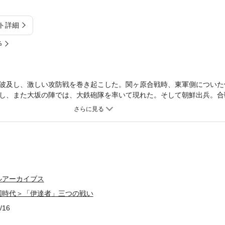
ト詳細
%
波及し、激しい攻防戦を巻き起こした。関ヶ原合戦時、東軍側についた
し、また大坂の陣では、大鉄砲隊を率いて現れた。そして朝鮮出兵。合
ルアーカイブス
国時代＞「伊達者」三つの戦い
/16