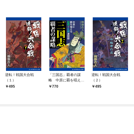
逆転！戦国大合戦
「三国志」覇者の謀
逆転！戦国大合戦
（１）
略 中原に覇を唱える
（２）
劉備=孔明激闘録
495
770
495