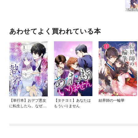
あわせてよく買われている本
【単行本】おデブ悪女
【タテヨミ】あなたは
結界師の一輪華
に転生したら、なぜか
もういりません
ラスボス王子様に執着
されています