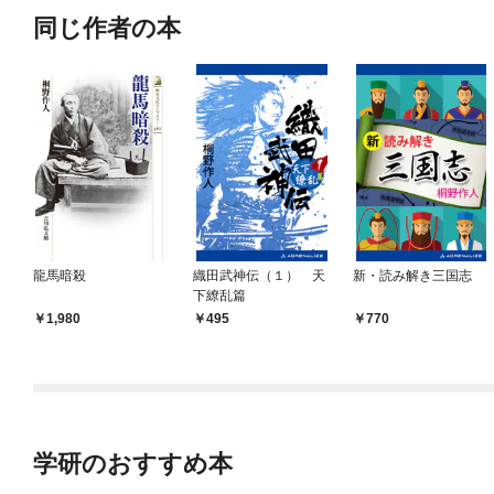
同じ作者の本
龍馬暗殺
織田武神伝（１） 天
新・読み解き三国志
下繚乱篇
1,980
495
770
学研のおすすめ本