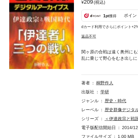
209
(税込)
ポイン
1
pt
獲得
dカード利用でさらにポイント+2
返品不可
関ヶ原の合戦は遠く奥州にも
乱に乗じて野心をむき出しに
宗。
著者
桐野作人
出版社
学研
ジャンル
歴史・時代
レーベル
歴史群像デジタ
シリーズ
＜伊達政宗と戦
電子版配信開始日
2014/12
ファイルサイズ
1.00 MB