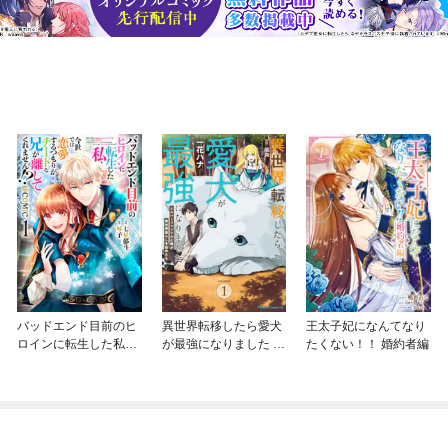
バッドエンド目前のヒ
異世界転移したら愛犬
王太子妃になんてなり
ロインに転生した私、
が最強になりました ～
たくない！！ 婚約者編
今世では恋愛するつも
シルバーフェンリルと
りがチートな兄が離し
俺が異世界暮らしを始
てくれません！？@C
めたら～ THE COMIC
OMIC