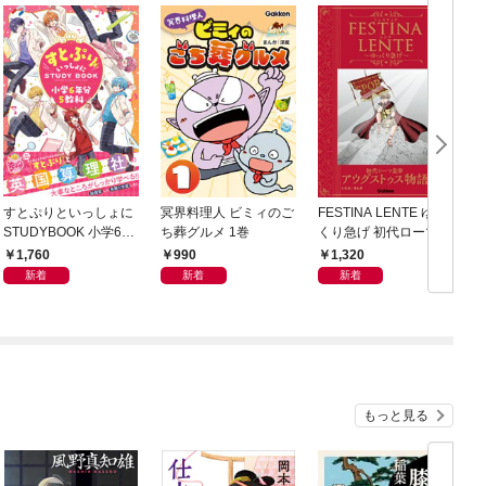
すとぷりといっしょに
冥界料理人 ビミィのご
FESTINA LENTE ゆっ
STUDYBOOK 小学6年
ち葬グルメ 1巻
くり急げ 初代ローマ皇
学
分5教科
帝アウグストゥス物語
1,760
990
1,320
新着
新着
新着
もっと見る