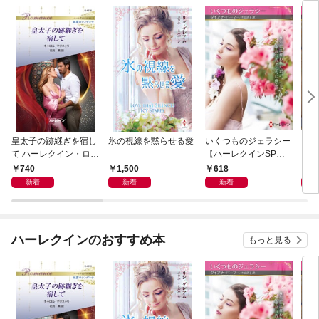
皇太子の跡継ぎを宿し
氷の視線を黙らせる愛
いくつものジェラシー
シン
て ハーレクイン・ロマ
【ハーレクインSP文
レク
ンス～純潔のシンデレ
庫版】
740
1,500
618
6
ラ～
新着
新着
新着
ハーレクインのおすすめ本
もっと見る