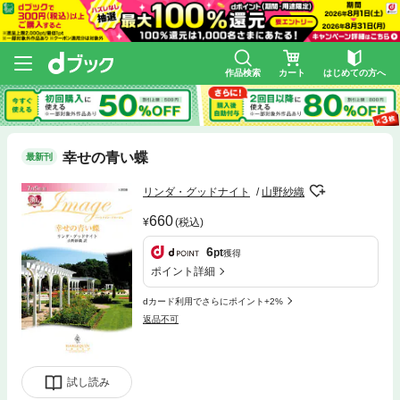
作品検索
カート
はじめての方へ
幸せの青い蝶
最新刊
リンダ・グッドナイト
山野紗織
660
(税込)
6
pt
獲得
ポイント詳細
dカード利用でさらにポイント+2%
返品不可
試し読み