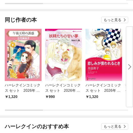
選】
同じ作者の本
もっと見る
ハーレクインコミック
ハーレクインコミック
ハーレクインコミック
授か
ス セット 2026年 vo
ス セット 2026年 vo
ス セット 2026年 vo
作選
l.854
l.787
l.851
イマ
1,320
990
1,320
7
ハーレクインのおすすめ本
もっと見る