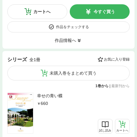
カートへ
今すぐ買う
作品をチェックする
作品情報へ
シリーズ
全1冊
お気に入り登録
未購入巻をまとめて買う
1巻から
|
最新刊から
幸せの青い蝶
660
試し読み
カートへ