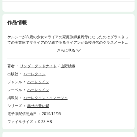
作品情報
ケルシーが六歳の少女マライアの家庭教師兼乳母になったのはダラスきっ
ての実業家でマライアの父親であるライアンが高校時代のクラスメートだ
った偶然からだ。かつてひそかな憧れの的だったライアン。妻を亡くした
彼に身近に接すれば、昔の思いがよみがえる。だが、彼女にはためらいが
あった。結婚生活ははるか前に破綻していたとはいえ、夫を亡くしてまも
ない身なのだ。だいいち彼は娘のために私を必要としているだけ。私自身
著者
リンダ・グッドナイト
山野紗織
を求めているわけではない。
出版社
ハーレクイン
ジャンル
ハーレクイン
レーベル
ハーレクイン
掲載誌
ハーレクイン・イマージュ
シリーズ
幸せの青い蝶
電子版配信開始日
2019/12/05
ファイルサイズ
0.28 MB