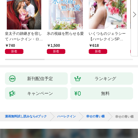
皇太子の跡継ぎを宿し
氷の視線を黙らせる愛
いくつものジェラシー
シン
て ハーレクイン・ロマ
【ハーレクインSP文
レク
ンス～純潔のシンデレ
庫版】
740
1,500
618
6
ラ～
新着
新着
新着
新刊配信予定
ランキング
キャンペーン
無料
漫画無料試し読みならdブック
ハーレクイン
幸せの青い蝶
幸せの青い蝶