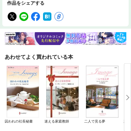
作品をシェアする
あわせてよく買われている本
囚われの社長秘書
迷える家庭教師
二人で見る夢
悲し
ン・