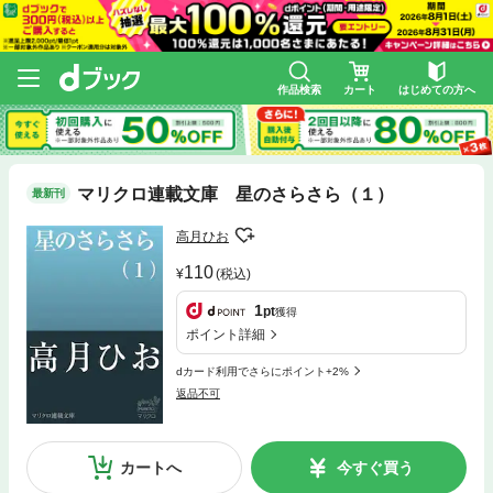
作品検索
カート
はじめての方へ
マリクロ連載文庫 星のさらさら（１）
最新刊
高月ひお
110
(税込)
1
pt
獲得
ポイント詳細
dカード利用でさらにポイント+2%
返品不可
カートへ
今すぐ買う