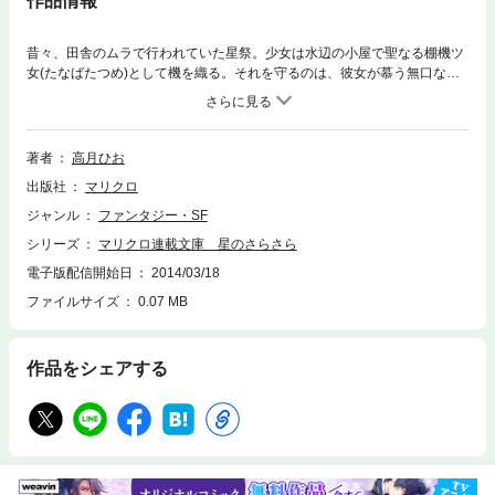
作品情報
昔々、田舎のムラで行われていた星祭。少女は水辺の小屋で聖なる棚機ツ
女(たなばたつめ)として機を織る。それを守るのは、彼女が慕う無口な幼
馴染の少年。祭りの七日間、少女はある賭けと祈りを胸に愛しい人を想い
ながら機を織る。目に見えないものを信仰するムラの人々。医者の一族の
少年は｢穢れた一族の者｣と後ろ指を差されているため、ムラの思想を心か
ら嫌悪していた。少女の一途な想いは少年の閉ざされた心を救うことはで
著者
高月ひお
きるのか──
出版社
マリクロ
ジャンル
ファンタジー・SF
シリーズ
マリクロ連載文庫 星のさらさら
電子版配信開始日
2014/03/18
ファイルサイズ
0.07 MB
作品をシェアする