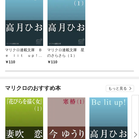
マリクロ連載文庫 Ｂ
マリクロ連載文庫 星
ｅ ｌｉｔ ｕｐ！
のさらさら（１）
（１）
110
110
マリクロのおすすめ本
もっと見る