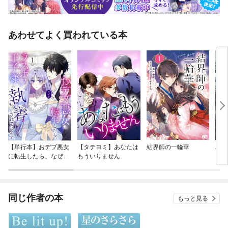
あわせてよく買われている本
【単行本】おデブ悪女
【タテヨミ】あなたは
結界師の一輪華
バッ
に転生したら、なぜか
もういりません
ロイ
ラスボス王子様に執着
今世
されています
りが
てく
OMI
同じ作者の本
もっと見る