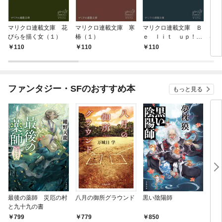
マリクロ連載文庫 花
マリクロ連載文庫 寒
マリクロ連載文庫 Ｂ
マリ
びらを描く女（１）
椿（１）
ｅ ｌｉｔ ｕｐ！
は哀
（１）
く 
110
110
110
1
ファンタジー・SFのおすすめ本
もっと見る
最後の薬師 災厄の村
八月の御所グラウンド
黒い陰陽師
レム
と九十九の書
779
850
4,
799