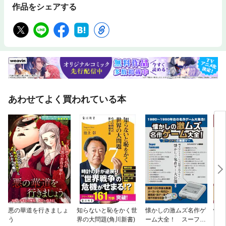
作品をシェアする
あわせてよく買われている本
悪の華道を行きましょ
知らないと恥をかく世
懐かしの激ムズ名作ゲ
懐か
う
界の大問題(角川新書)
ーム大全！ スーファ
ーム