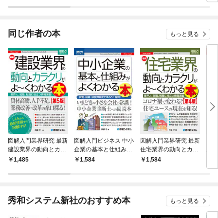
ミの無理ゲー
ンの
同じ作者の本
もっと見る
図解入門業界研究 最新
図解入門ビジネス 中小
図解入門業界研究 最新
図解
建設業界の動向とカラ
企業の基本と仕組みが
住宅業界の動向とカラ
土木
クリがよ〜くわかる本
よくわかる本
クリがよ〜くわかる本
クリ
1,485
1,584
1,584
1,
［第5版］
［第4版］
[第3
秀和システム新社のおすすめ本
もっと見る