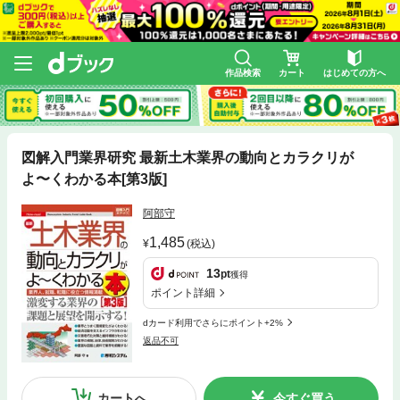
作品検索
カート
はじめての方へ
図解入門業界研究 最新土木業界の動向とカラクリが
よ〜くわかる本[第3版]
阿部守
1,485
(税込)
13
pt
獲得
ポイント詳細
dカード利用でさらにポイント+2%
返品不可
カートへ
今すぐ買う