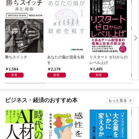
勝ちスイッチ
あなたの脳が資産を殺
リスタート ゼロからの
図解
す
レベル上げ
医療
がよ
1,584
2,178
1,485
1,
6版
新着
新着
新着
ビジネス・経済のおすすめ本
もっと見る