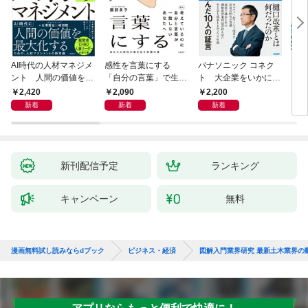
AI時代の人材マネジメ
感性を言葉にする
パナソニック コネク
「使
ント 人間の価値を最
「自分の言葉」で生き
ト 大企業をいかに変
ステ
大化する条件
るための教科書
えるか
成功
2,420
2,090
2,200
5
新着
新着
新着
新刊配信予定
ランキング
キャンペーン
無料
漫画無料試し読みならdブック
ビジネス・経済
図解入門業界研究 最新土木業界の