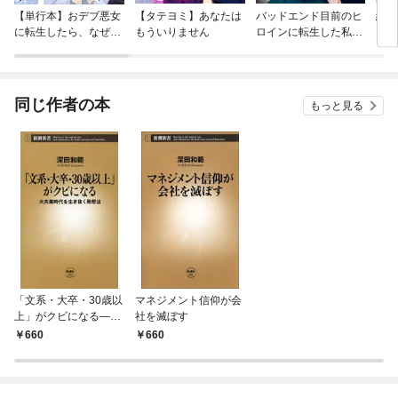
【単行本】おデブ悪女
【タテヨミ】あなたは
バッドエンド目前のヒ
結界
に転生したら、なぜか
もういりません
ロインに転生した私、
ラスボス王子様に執着
今世では恋愛するつも
されています
りがチートな兄が離し
てくれません！？@C
OMIC
同じ作者の本
もっと見る
「文系・大卒・30歳以
マネジメント信仰が会
上」がクビになる—大
社を滅ぼす
失業時代を生き抜く発
660
660
想法—（新潮新書）