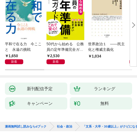
平和で在る力 今ここ
50代から始める 公務
世界政治１ ――民主
「力
と 永遠の挑戦
員の定年準備完全ガイ
化と権威主義化
く 
ド
1,650
2,530
1,
1,034
新着
新着
新刊配信予定
ランキング
キャンペーン
無料
漫画無料試し読みならdブック
社会・政治
「文系・大卒・30歳以上」がクビにな