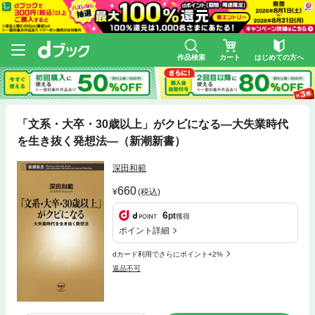
作品検索
カート
はじめての方へ
「文系・大卒・30歳以上」がクビになる—大失業時代
を生き抜く発想法—（新潮新書）
深田和範
660
(税込)
6
pt
獲得
ポイント詳細
dカード利用でさらにポイント+2%
返品不可