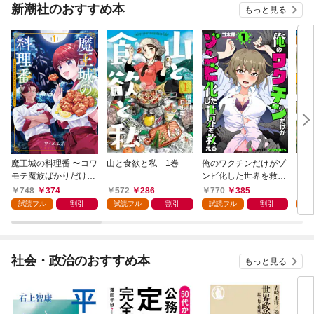
新潮社のおすすめ本
もっと見る
魔王城の料理番 〜コワ
山と食欲と私 1巻
俺のワクチンだけがゾ
クマ
モテ魔族ばかりだけ
ンビ化した世界を救え
ど、ホワイトな職場で
る 1巻
748
374
572
286
770
385
7
す〜 1巻
試読フル
割引
試読フル
割引
試読フル
割引
試
社会・政治のおすすめ本
もっと見る