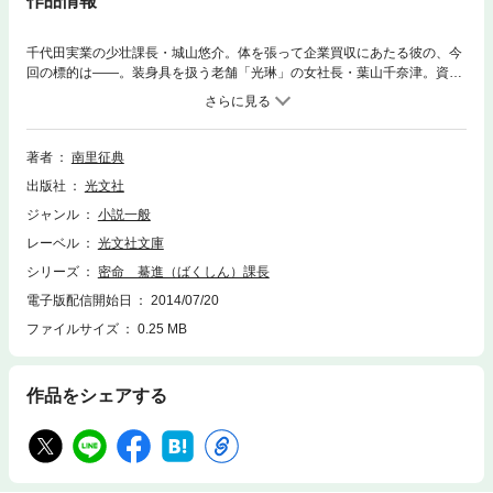
作品情報
千代田実業の少壮課長・城山悠介。体を張って企業買収にあたる彼の、今
回の標的は――。装身具を扱う老舗「光琳」の女社長・葉山千奈津。資金
繰りに窮した彼女が、企業再建の相談を持ちかけてきた。美しい肢体を抛
（なげう）って城山に援助を求める千奈津の秘密とは……？ ＯＬ、秘
書、未亡人社長。困窮する美女と企業にカンフル剤を射（う）つ男の痛快
譚（つうかいたん）！
著者
南里征典
出版社
光文社
ジャンル
小説一般
レーベル
光文社文庫
シリーズ
密命 驀進（ばくしん）課長
電子版配信開始日
2014/07/20
ファイルサイズ
0.25 MB
作品をシェアする