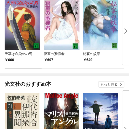
天草は血染めの刃
寝室の蜜猟者
秘宴の紋章
情事
660
607
649
5
光文社のおすすめ本
もっと見る