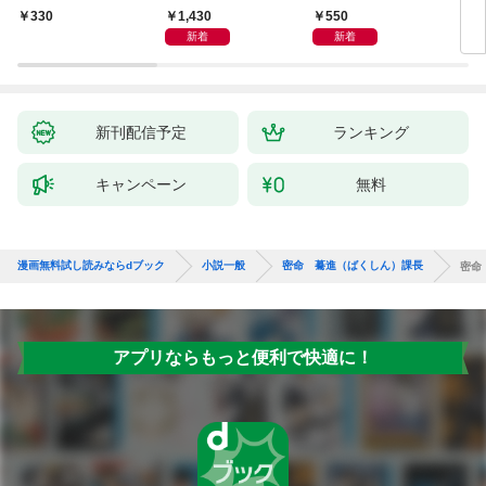
聞（
1,430
550
330
8
新着
新着
新刊配信予定
ランキング
キャンペーン
無料
漫画無料試し読みならdブック
小説一般
密命 驀進（ばくしん）課長
密命
アプリならもっと便利で快適に！