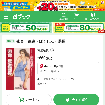
作品検索
カート
はじめての方へ
密命 驀進（ばくしん）課長
最新刊
南里征典
660
(税込)
6
pt
獲得
ポイント詳細
dカード利用でさらにポイント+2%
返品不可
カートへ
今すぐ買う