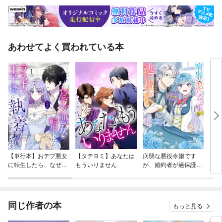
あわせてよく買われている本
【単行本】おデブ悪女
【タテヨミ】あなたは
病弱な悪役令嬢です
妹は
に転生したら、なぜか
もういりません
が、婚約者が過保護す
ラスボス王子様に執着
ぎて逃げ出したい(私
されています
たち犬猿の仲でしたよ
ね！？)
同じ作者の本
もっと見る