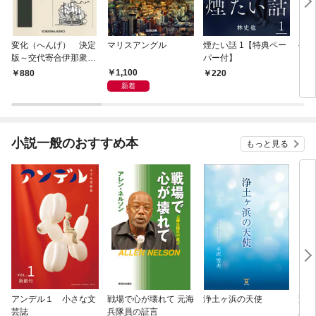
変化（へんげ） 決定
マリスアングル
煙たい話 1【特典ペー
手下
版～交代寄合伊那衆異
パー付】
聞（1）～
1,100
880
220
8
新着
小説一般のおすすめ本
もっと見る
アンデル１ 小さな文
戦場で心が壊れて 元海
浄土ヶ浜の天使
変化
芸誌
兵隊員の証言
版～