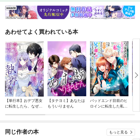
あわせてよく買われている本
【単行本】おデブ悪女
【タテヨミ】あなたは
バッドエンド目前のヒ
【タ
に転生したら、なぜか
もういりません
ロインに転生した私、
リ〜
ラスボス王子様に執着
今世では恋愛するつも
されています
りがチートな兄が離し
てくれません！？@C
OMIC
同じ作者の本
もっと見る