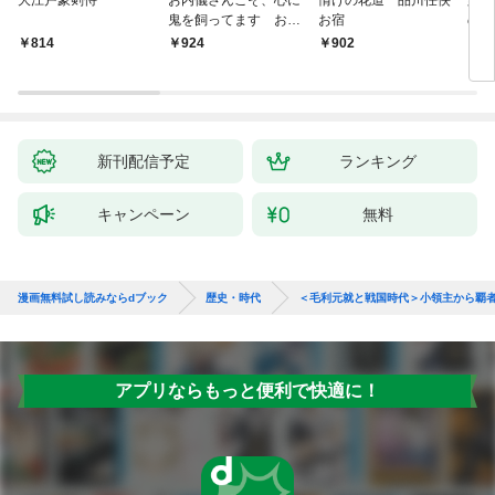
大江戸豪剣侍
お内儀さんこそ、心に
情けの花道 品川任侠
必殺
鬼を飼ってます おけ
お宿
の弦
いの戯作手帖
814
924
902
8
新刊配信予定
ランキング
キャンペーン
無料
漫画無料試し読みならdブック
歴史・時代
＜毛利元就と戦国時代＞小領主から覇
アプリならもっと便利で快適に！