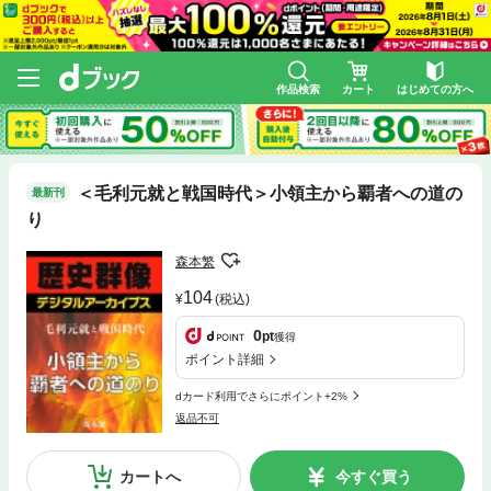
作品検索
カート
はじめての方へ
＜毛利元就と戦国時代＞小領主から覇者への道の
最新刊
り
森本繁
104
(税込)
0
pt
獲得
ポイント詳細
dカード利用でさらにポイント+2%
返品不可
カートへ
今すぐ買う