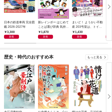
日本の鉄道車両 完全図
新レインボー はじめて
まいど！ ようかい不動
えさ
鑑 2026-2027年
ことば選び辞典 気持ち
産 203号室は、トイレ
のことば
の花子さんの部屋？
3,300
1,870
1,430
1,
新着
新着
新着
歴史・時代のおすすめ本
もっと見る