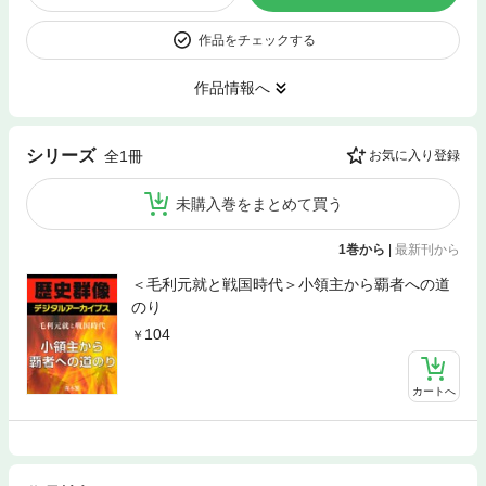
作品をチェックする
作品情報へ
シリーズ
全1冊
お気に入り登録
未購入巻をまとめて買う
1巻から
|
最新刊から
＜毛利元就と戦国時代＞小領主から覇者への道
のり
104
カートへ