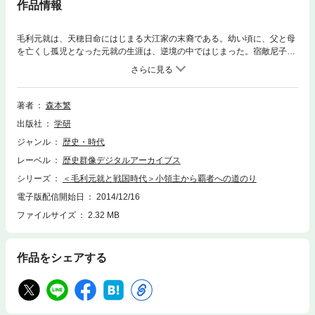
作品情報
毛利元就は、天穂日命にはじまる大江家の末裔である。幼い頃に、父と母
を亡くし孤児となった元就の生涯は、逆境の中ではじまった。宿敵尼子氏
との戦いなど、厳正な軍規によって民心を掌握し、人知れず努力した元就
の生涯をおう。
著者
森本繁
出版社
学研
ジャンル
歴史・時代
レーベル
歴史群像デジタルアーカイブス
シリーズ
＜毛利元就と戦国時代＞小領主から覇者への道のり
電子版配信開始日
2014/12/16
ファイルサイズ
2.32 MB
作品をシェアする