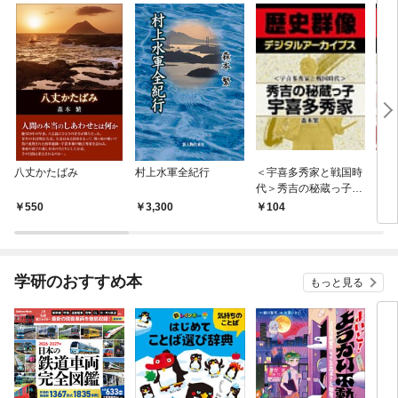
八丈かたばみ
村上水軍全紀行
＜宇喜多秀家と戦国時
＜織
代＞秀吉の秘蔵っ子
＞佐
宇喜多秀家
鉄砲
550
3,300
104
1
学研のおすすめ本
もっと見る