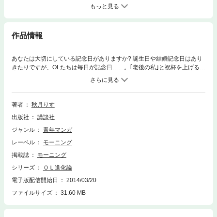
もっと見る
作品情報
あなたは大切にしている記念日がありますか? 誕生日や結婚記念日はあり
きたりですが、OLたちは毎日が記念日……。｢老後の私｣と祝杯を上げる3
5歳で独身のOL…? リボンをかけた箱がなくても結婚記念日を祝い続けて
くれていると感じる妻へのプレゼントは…? 上司に同僚、友人知人、恋人
に夫婦、家族持ちに独身……。あなたの身の回りにきっと思い当たる人物
像が! 絶妙な秋月プロファイリングがますます冴える29巻!
著者
秋月りす
出版社
講談社
ジャンル
青年マンガ
レーベル
モーニング
掲載誌
モーニング
シリーズ
ＯＬ進化論
電子版配信開始日
2014/03/20
ファイルサイズ
31.60 MB