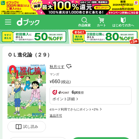
作品検索
カート
はじめての方へ
ＯＬ進化論（２９）
秋月りす
マンガ
660
(税込)
6
pt
獲得
ポイント詳細
dカード利用でさらにポイント+2%
返品不可
試し読み