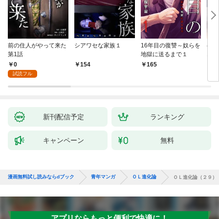
前の住人がやって来た
シアワセな家族１
16年目の復讐～奴らを
ベイ
第1話
地獄に送るまで１
エブ
版】
0
154
165
2
試読フル
新刊配信予定
ランキング
キャンペーン
無料
漫画無料試し読みならdブック
青年マンガ
ＯＬ進化論
ＯＬ進化論（２９）
アプリならもっと便利で快適に！