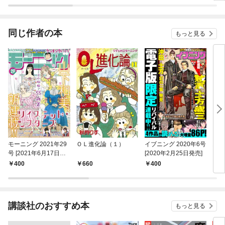
同じ作者の本
もっと見る
モーニング 2021年29
ＯＬ進化論（１）
イブニング 2020年6号
お
号 [2021年6月17日発
[2020年2月25日発売]
（１
売]
400
660
400
6
講談社のおすすめ本
もっと見る