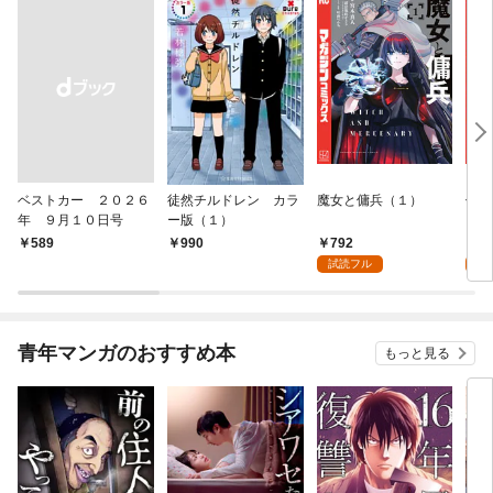
ベストカー ２０２６
徒然チルドレン カラ
魔女と傭兵（１）
信じ
年 ９月１０日号
ー版（１）
ンジ
かけ
792
7
￥589
990
ガチ
試読フル
試
９９
れて
バー
『ざ
青年マンガのおすすめ本
もっと見る
（１