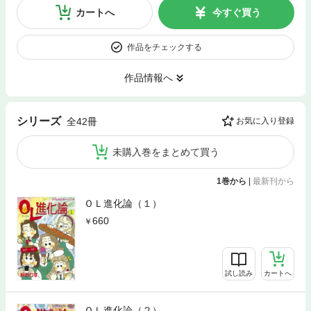
カートへ
今すぐ買う
作品をチェックする
作品情報へ
シリーズ
全42冊
お気に入り登録
未購入巻をまとめて買う
1巻から
|
最新刊から
ＯＬ進化論（１）
660
試し読み
カートへ
ＯＬ進化論（２）