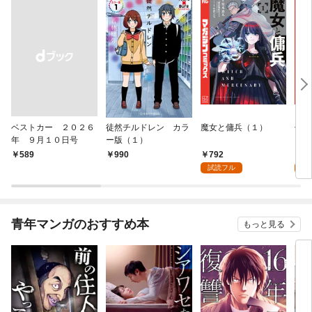
ベストカー ２０２６
徒然チルドレン カラ
魔女と傭兵（１）
信じ
年 ９月１０日号
ー版（１）
ンジ
かけ
792
7
￥589
990
ガチ
試読フル
試
９９
れて
バー
『ざ
青年マンガのおすすめ本
もっと見る
（１