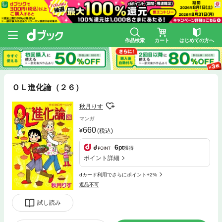
作品検索
カート
はじめての方へ
ＯＬ進化論（２６）
秋月りす
マンガ
660
(税込)
6
pt
獲得
ポイント詳細
dカード利用でさらにポイント+2%
返品不可
試し読み