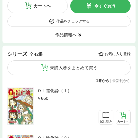
カートへ
今すぐ買う
作品をチェックする
作品情報へ
シリーズ
全42冊
お気に入り登録
未購入巻をまとめて買う
1巻から
|
最新刊から
ＯＬ進化論（１）
660
試し読み
カートへ