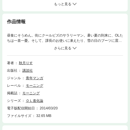
もっと見る
作品情報
昼食にそうめん。街にクールビズのサラリーマン。暑い夏の到来に、OLた
ちは一喜一憂。そして、課長のお使いに凍えたり、雪の日のブーツに震え
上がる冬の日にも一喜一憂。肌焼く陽射しが照りつけようと、寒風･木枯
らし吹きすさぶとも、常にアツいのがOL魂! 新たな笑いのタネを見つけ続
けていざ第26巻!! 名物シリーズ｢35歳で独身で｣に続き、田中さんファン必
見の｢中年入門｣なる新たなシリーズもお目見えしてます…!
著者
秋月りす
出版社
講談社
ジャンル
青年マンガ
レーベル
モーニング
掲載誌
モーニング
シリーズ
ＯＬ進化論
電子版配信開始日
2014/03/20
ファイルサイズ
32.65 MB