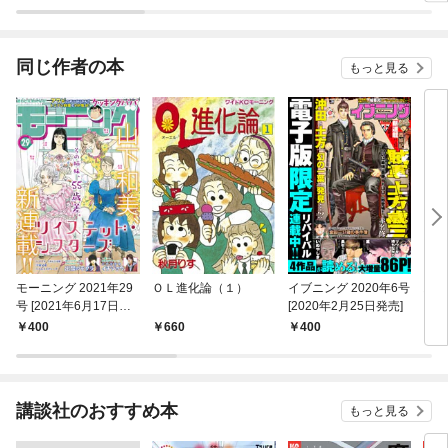
同じ作者の本
もっと見る
モーニング 2021年29
ＯＬ進化論（１）
イブニング 2020年6号
お
号 [2021年6月17日発
[2020年2月25日発売]
（１
売]
400
660
400
6
講談社のおすすめ本
もっと見る