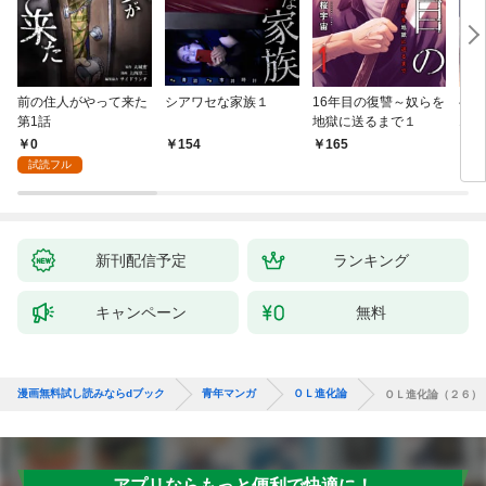
前の住人がやって来た
シアワセな家族１
16年目の復讐～奴らを
ベイ
第1話
地獄に送るまで１
エブ
版】
0
154
165
2
試読フル
新刊配信予定
ランキング
キャンペーン
無料
漫画無料試し読みならdブック
青年マンガ
ＯＬ進化論
ＯＬ進化論（２６）
アプリならもっと便利で快適に！