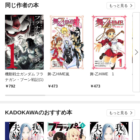
同じ作者の本
もっと見る
機動戦士ガンダム フラ
舞-乙HiME嵐
舞-乙HiME 1
機動
ナガン・ブーン戦記(1)
トホ
792
473
473
7
KADOKAWAのおすすめ本
もっと見る