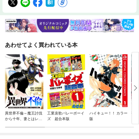
あわせてよく買われている本
異世界不倫～魔王討伐
工業哀歌バレーボーイ
ハイキュー！！ カラー
強く
から十年、妻とはレス
ズ 超合本版
版
の元勇者と、夫を亡く
した女戦士～【単話】