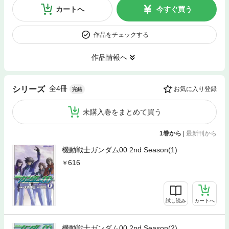
カートへ
今すぐ買う
作品をチェックする
作品情報へ
全4冊
シリーズ
お気に入り登録
完結
未購入巻をまとめて買う
1巻から
|
最新刊から
機動戦士ガンダム00 2nd Season(1)
616
試し読み
カートへ
機動戦士ガンダム00 2nd Season(2)