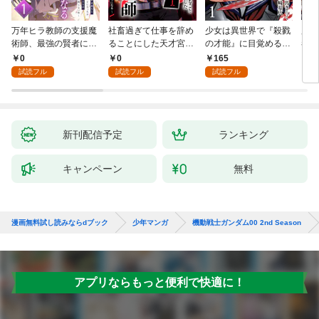
万年ヒラ教師の支援魔
社畜過ぎて仕事を辞め
少女は異世界で『殺戮
魔王
術師、最強の賢者にな
ることにした天才宮廷
の才能』に目覚める
者パ
る～不人気の支援魔術
魔術師～辺境の地でス
(話売り) #1
やっ
0
0
165
2
師は給料泥棒だと魔術
ローライフを夢見る
試読フル
試読フル
試読フル
大学をクビになった
が、不届き者を倒して
が、出世した元教え子
いたら『最果ての魔
たちのおかげで何も困
女』と呼ばれるように
らない件～ 第1話
なる～ 第1話
新刊配信予定
ランキング
キャンペーン
無料
漫画無料試し読みならdブック
少年マンガ
機動戦士ガンダム00 2nd Season
アプリならもっと便利で快適に！