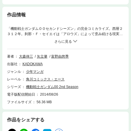
作品情報
「機動戦士ガンダムＯＯセカンドシーズン」の完全コミカライズ。西暦２
３１２年。刹那・Ｆ・セイエイは「アロウズ」によって歪み続ける現実
に、ダブルオーガンダムと共に世界と戦う。
著者
大森倖三
矢立肇
富野由悠季
出版社
KADOKAWA
ジャンル
少年マンガ
レーベル
角川コミックス・エース
シリーズ
機動戦士ガンダム00 2nd Season
電子版配信開始日
2014/08/26
ファイルサイズ
56.36 MB
作品をシェアする