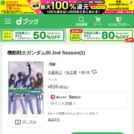
作品検索
カート
はじめての方へ
機動戦士ガンダム00 2nd Season(1)
完結
大森倖三
矢立肇
他1名
マンガ
616
(税込)
5
pt
獲得
ポイント詳細
dカード利用でさらにポイント+2%
返品不可
試し読み