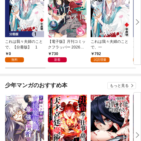
これは我々夫婦のこと
【電子版】月刊コミッ
これは我々夫婦のこと
チェ
で、【分冊版】 1
クフラッパー 2026年9
で、一
冊版
月号
0
730
792
0
無料
新着
試読増量
少年マンガのおすすめ本
もっと見る