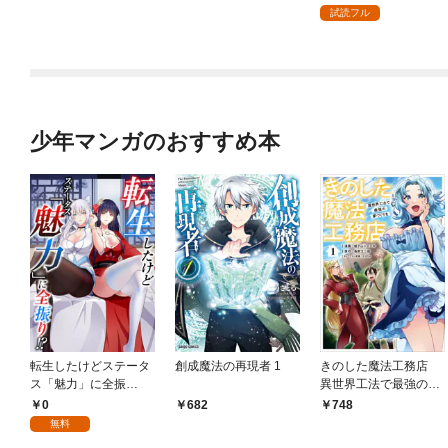
試読フル
少年マンガのおすすめ本
転生したけどステータ
創成魔法の再現者 1
きのした魔法工務店
ス「魅力」に全振
異世界工法で最強の家
り！？(1)
づくりを（コミック）
0
682
748
１
無料