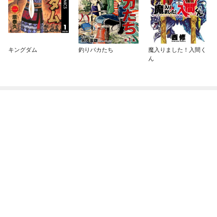
キングダム
釣りバカたち
魔入りました！入間く
ん