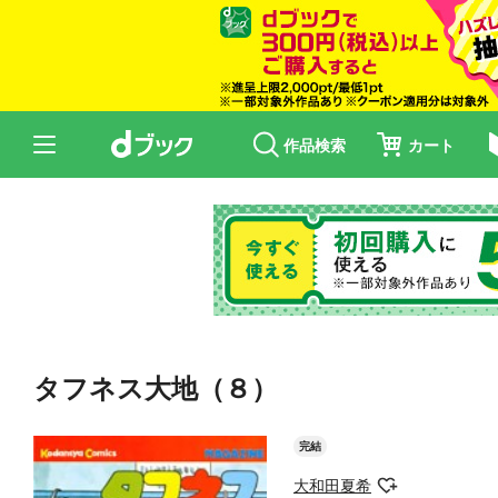
作品検索
カート
タフネス大地（８）
完結
大和田夏希