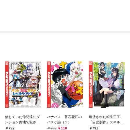
信じていた仲間達にダ
ハナバス 苔石花江の
追放された転生王子、
ンジョン奥地で殺され
バスケ論（１）
『自動製作』スキルで
かけたがギフト『無限
領地を爆速で開拓し最
792
792
110
792