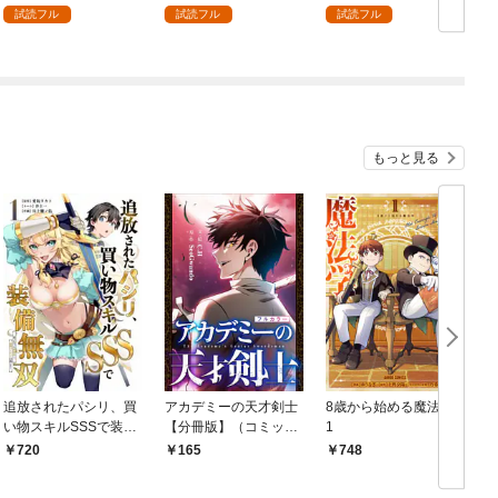
試読フル
試読フル
試読フル
もっと見る
追放されたパシリ、買
アカデミーの天才剣士
8歳から始める魔法学
い物スキルSSSで装備
【分冊版】（コミッ
1
無双 ～買ったモノを
ク） １話【フルカラ
720
165
748
超強化して最強パーテ
ー】
ィー目指します～【単