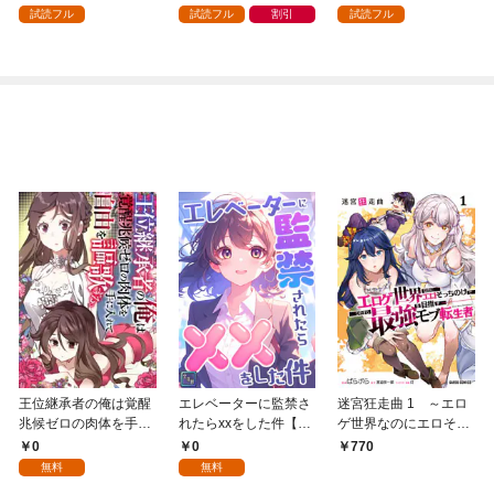
ガチャ』でレベル９９
強の村を作ってしまう
試読フル
試読フル
割引
試読フル
９９の仲間達を手に入
～最強クラフトスキル
れて元パーティーメン
で始める、楽々領地開
バーと世界に復讐＆
拓スローライフ～
『ざまぁ！』します！
（１）
（１）
王位継承者の俺は覚醒
エレベーターに監禁さ
迷宮狂走曲 1 ～エロ
兆候ゼロの肉体を手に
れたらxxをした件【全
ゲ世界なのにエロそっ
入れて自由を謳歌す
年齢版】(1)
ちのけでひたすら最強
0
0
770
る。1
を目指すモブ転生者～
無料
無料