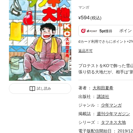
マンガ
594
(税込)
ポイン
5
pt
獲得
dカード利用でさらにポイント+2
返品不可
プロテストをKOで飾った雪
張り切る大地だが、相手は“
著者
大和田夏希
試し読み
出版社
講談社
ジャンル
少年マンガ
掲載誌
週刊少年マガジン
シリーズ
タフネス大地
電子版配信開始日
2019/12