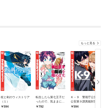
もっと見る
杖と剣のウィストリア
転生したら第七王子だ
Ｋ－９ 警視庁公安部
（１）
ったので、気ままに魔
公安第９課異能対策係
術を極めます（１）
（１）
594
792
594