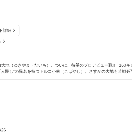
ト詳細
%
山大地（ゆきやま・だいち）、ついに、待望のプロデビュー戦!! 160
新人殺し”の異名を持つトルコ小林（こばやし）。さすがの大地も苦戦必至
/26