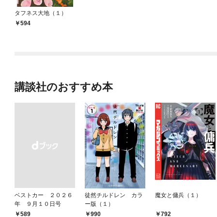
タフネス大地（１）
594
講談社のおすすめ本
ベストカー ２０２６
徒然チルドレン カラ
魔女と傭兵（１）
年 ９月１０日号
ー版（１）
792
￥589
990