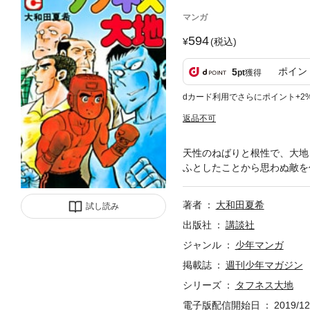
マンガ
594
(税込)
ポイン
5
pt
獲得
dカード利用でさらにポイント+2
返品不可
天性のねばりと根性で、大地
ふとしたことから思わぬ敵を
著者
大和田夏希
試し読み
出版社
講談社
ジャンル
少年マンガ
掲載誌
週刊少年マガジン
シリーズ
タフネス大地
電子版配信開始日
2019/12