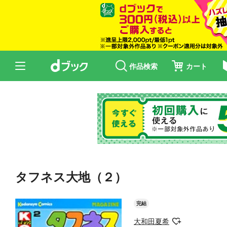
作品検索
カート
タフネス大地（２）
完結
大和田夏希