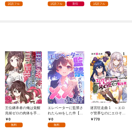
ガチャ』でレベル９９
強の村を作ってしまう
試読フル
試読フル
割引
試読フル
９９の仲間達を手に入
～最強クラフトスキル
れて元パーティーメン
で始める、楽々領地開
バーと世界に復讐＆
拓スローライフ～
『ざまぁ！』します！
（１）
（１）
王位継承者の俺は覚醒
エレベーターに監禁さ
迷宮狂走曲 1 ～エロ
兆候ゼロの肉体を手に
れたらxxをした件【全
ゲ世界なのにエロそっ
入れて自由を謳歌す
年齢版】(1)
ちのけでひたすら最強
0
0
770
る。1
を目指すモブ転生者～
無料
無料