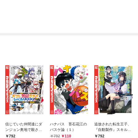
信じていた仲間達にダ
ハナバス 苔石花江の
追放された転生王子、
ンジョン奥地で殺され
バスケ論（１）
『自動製作』スキルで
かけたがギフト『無限
領地を爆速で開拓し最
792
792
110
792