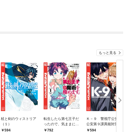
もっと見る
杖と剣のウィストリア
転生したら第七王子だ
Ｋ－９ 警視庁公安部
（１）
ったので、気ままに魔
公安第９課異能対策係
術を極めます（１）
（１）
594
792
594