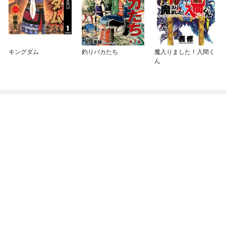
キングダム
釣りバカたち
魔入りました！入間く
ん