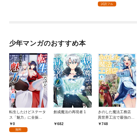
試読フル
少年マンガのおすすめ本
転生したけどステータ
創成魔法の再現者 1
きのした魔法工務店
ス「魅力」に全振
異世界工法で最強の家
り！？(1)
づくりを（コミック）
0
682
748
１
無料