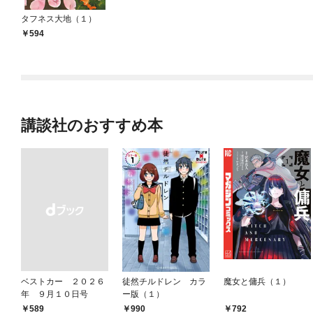
タフネス大地（１）
594
講談社のおすすめ本
ベストカー ２０２６
徒然チルドレン カラ
魔女と傭兵（１）
年 ９月１０日号
ー版（１）
792
￥589
990