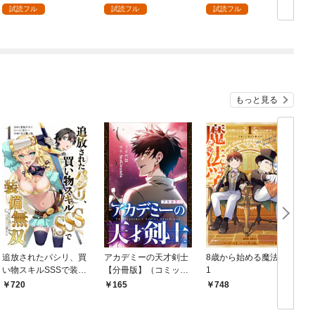
試読フル
試読フル
試読フル
もっと見る
追放されたパシリ、買
アカデミーの天才剣士
8歳から始める魔法学
い物スキルSSSで装備
【分冊版】（コミッ
1
無双 ～買ったモノを
ク） １話【フルカラ
720
165
748
超強化して最強パーテ
ー】
ィー目指します～【単