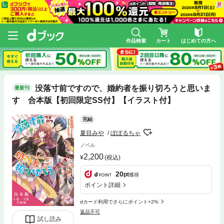
作品検索
カート
はじめての方へ
没落寸前ですので、婚約者を振り切ろうと思いま
最新刊
す 合本版【初回限定SS付】【イラスト付】
完結
夏目みや
ぽぽるちゃ
ノベル
2,200
(税込)
20
pt
獲得
ポイント詳細
dカード利用でさらにポイント+2%
返品不可
試し読み