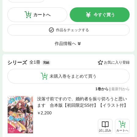
カートへ
今すぐ買う
作品をチェックする
作品情報へ
全1冊
シリーズ
お気に入り登録
完結
未購入巻をまとめて買う
1巻から
|
最新刊から
没落寸前ですので、婚約者を振り切ろうと思い
ます 合本版【初回限定SS付】【イラスト付】
2,200
試し読み
カートへ