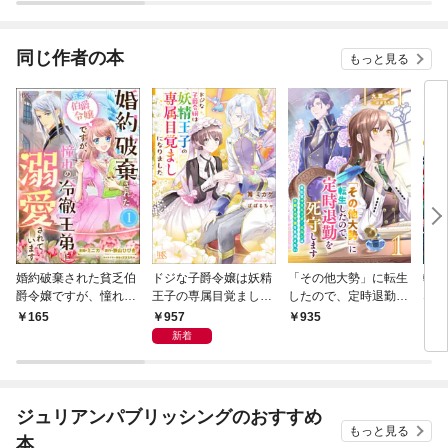
着されています
同じ作者の本
もっと見る
婚約破棄された貧乏伯
ドジな子爵令嬢は妖精
「その他大勢」に転生
転生
爵令嬢ですが、憧れの
王子の専属目覚ましに
したので、定時退勤を
ない
冷徹王弟に溺愛されて
なりました【特典SS
死守します１ 書記官
とも
957
165
935
7
います コミック版
付】
マリエッタ・ホルンは
たら
新着
（分冊版） 【第1
手続きの不備を見逃さ
愛さ
話】
ない
【合
ェラ
ジュリアンパブリッシングのおすすめ
もっと見る
本