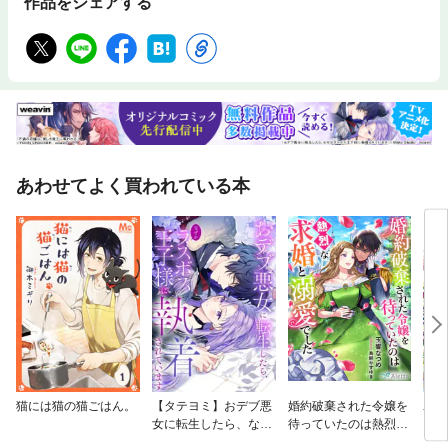
作品をシェアする
あわせてよく買われている本
猫には猫の猫ごはん。
【タテヨミ】おデブ悪
婚約破棄された令嬢を
わた
女に転生したら、なぜ
待っていたのは熱烈な
かラスボス王子様に執
求婚と溺愛でした