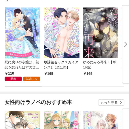
死に戻りの令嬢は、初
放課後セックスガイダ
ゆめにみる再来1【単
マジ
恋を忘れたはずの英雄
ンス1【単話売】
話売】
ん・
騎士から一途に愛され
話売
110
165
165
2
る【１】
新着
試読フル
女性向けラノベのおすすめ本
もっと見る