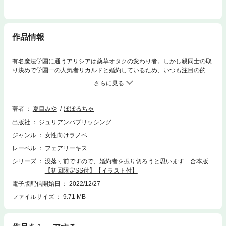
作品情報
有名魔法学園に通うアリシアは薬草オタクの変わり者。しかし親同士の取
り決めで学園一の人気者リカルドと婚約しているため、いつも注目の的。
何かと世話を焼きたがる彼は「しょうがないから俺が面倒みてやる。情が
深くて優しい俺様に感謝しろよ」と上から目線！ しかし薬草探しの校外
学習で助けられてから胸のトキメキを覚えて!?※こちらは没落寸前ですの
で、婚約者を振り切ろうと思います１～２巻の合本版となります。重複購
著者
夏目みや
ぽぽるちゃ
入にご注意下さい。
出版社
ジュリアンパブリッシング
ジャンル
女性向けラノベ
レーベル
フェアリーキス
シリーズ
没落寸前ですので、婚約者を振り切ろうと思います 合本版
【初回限定SS付】【イラスト付】
電子版配信開始日
2022/12/27
ファイルサイズ
9.71 MB