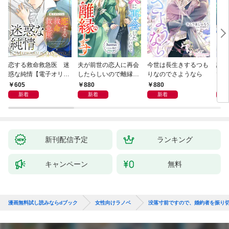
恋する救命救急医 迷
夫が前世の恋人に再会
今世は長生きするつも
話し
惑な純情【電子オリジ
したらしいので離縁し
りなのでさようなら
でし
ナル】
ます
605
880
880
1,
新着
新着
新着
新刊配信予定
ランキング
キャンペーン
無料
漫画無料試し読みならdブック
女性向けラノベ
没落寸前ですので、婚約者を振り切