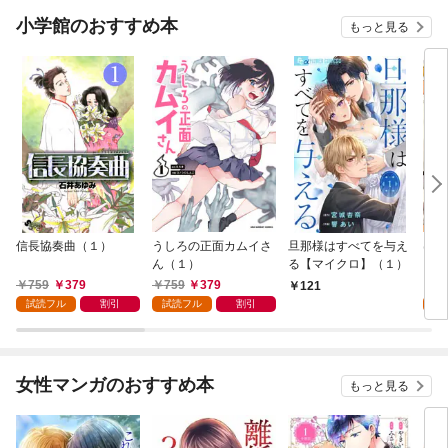
小学館のおすすめ本
もっと見る
信長協奏曲（１）
うしろの正面カムイさ
旦那様はすべてを与え
はじ
ん（１）
る【マイクロ】（１）
（１
759
379
759
379
7
121
試読フル
割引
試読フル
割引
試
女性マンガのおすすめ本
もっと見る