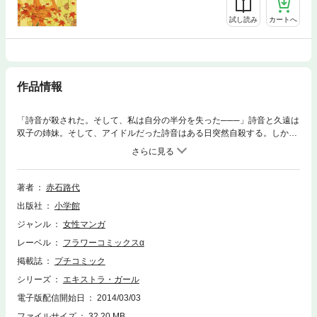
試し読み
カートへ
作品情報
「詩音が殺された。そして、私は自分の半分を失った───」詩音と久遠は
双子の姉妹。そして、アイドルだった詩音はある日突然自殺する。しかし
久遠は、詩音は「殺された」と直感し、真犯人を見つけるために「エキス
トラ」として芸能界へ潜入する───詩音の恋人だったという若手俳優の流
人に助けてもらいながら、事実を洗っていく内に、次々と明らかになって
いく芸能界の闇。「ブラックオニキス」という謎のキーワードと共に、そ
著者
赤石路代
こにはある「ドラッグ」が関与していた。そして、流人と久遠の関係も
出版社
小学館
徐々に変化していき…！？芸能界と薬物汚染という、リアルで危険なテー
マを切り口に、予測不可能なサスペンスと恋愛が絡み合って展開してい
ジャンル
女性マンガ
く…息をもつかせぬスリリングなラブストーリーです！
レーベル
フラワーコミックスα
掲載誌
プチコミック
シリーズ
エキストラ・ガール
電子版配信開始日
2014/03/03
ファイルサイズ
32.20 MB