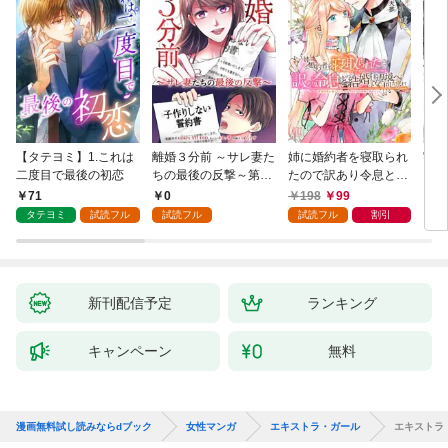
【タテヨミ】1.これは
離婚３分前 ～サレ妻た
姉に婚約者を寝取られ
実は
二度目で最後の初恋
ちの最後の反撃～第1
たので訳あり令息と結
した
話
婚して辺境へと向かい
から
71
0
198
99
2
ます ～苦労の先に待っ
（1
タテヨミ
試読フル
試読フル
試読フル
割引
ていたのは、まさかの
溺愛と幸せでした～
【分冊版】 1
新刊配信予定
ランキング
キャンペーン
無料
漫画無料試し読みならdブック
女性マンガ
エキストラ・ガール
エキストラ