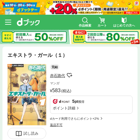
作品検索
カート
はじめての方へ
エキストラ・ガール（１）
完結
赤石路代
マンガ
583
(税込)
5
pt
獲得
ポイント詳細
dカード利用でさらにポイント+2%
返品不可
試し読み