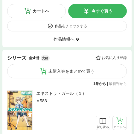
カートへ
今すぐ買う
作品をチェックする
作品情報へ
全4冊
シリーズ
お気に入り登録
完結
未購入巻をまとめて買う
1巻から
|
最新刊から
エキストラ・ガール（１）
583
試し読み
カートへ