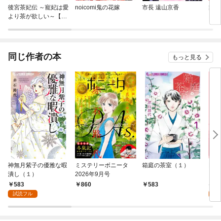
後宮茶妃伝 ～寵妃は愛
noicomi鬼の花嫁
市長 遠山京香
舞妓
より茶が欲しい～【単
さん
話】
同じ作者の本
もっと見る
神無月紫子の優雅な暇
ミステリーボニータ
箱庭の茶室（１）
P.A
潰し（１）
2026年9月号
583
6
860
583
試読フル
試