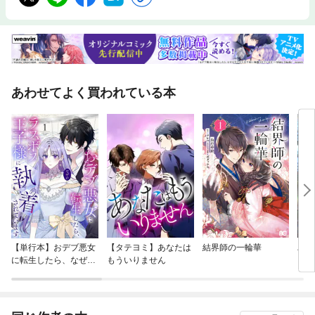
に伝わる言葉」 張 富士夫（トヨタ自動車相談役）1月4日 「精神は飛
び火する」 五代目 坂東玉三郎（歌舞伎俳優）1月5日 「『ここ一番』
で負ける理由」 大橋秀行（大橋ボクシングジム会長）1月6日 「よい芝
居を作る法則」 浅利慶太（劇団四季芸術総監督）1月7日 「オニツカタ
イガー誕生秘話」 鬼塚喜八郎（アシックス会長）1月8日 「最悪の時こ
そ最高である」正垣泰彦（サイゼリヤ会長）1月9日 「指導者に必要な条
件」王 貞治（福岡ソフトバンクホークス会長）1月10日 「苦難に向き合う
あわせてよく買われている本
ことで人は強くなれる」野村忠宏（Nextend代表取締役・ミキハウススポ
ーツクラブGM）1月11日 「人生を変えた父からの手紙」中島伸子（井村
屋グループ会長CEO）1月12日 「苦痛が人間を浄化する――兄・小林秀
雄の信条」高見澤潤子（劇作家）1月13日 「コクヨ発展の原因」黒田暲
之助（コクヨ会長）1月14日 「工芸の仕事は“運・鈍・根”に尽きる」志
村ふくみ（人間国宝・染織作家）1月15日 「時代の変化にどう対処して
いくか」鈴木敏文（セブン-イレブン・ジャパン社長）1月16日 「組織の
明暗を分けたもの」西堀榮三郎（日本生産性本部理事）1月17日 「馴れ
合いは組織を崩壊させる」青木定雄（MKグループ・オーナー）1月18日
「成功率が九十九％になる方法」出雲 充（ユーグレナ社長）1月19日
「不幸や苦しみにたじろがずに生きる」佐藤愛子（作家）1月20日 「一
番苦しい時が一番ランナーズハイに近い」吉野 彰（旭化成名誉フェロー）
1月21日 「お母ちゃんの宝物」東井義雄（教育者）1月22日 「プラス
【単行本】おデブ悪女
【タテヨミ】あなたは
結界師の一輪華
バッ
暗示とマイナス暗示」瀬戸内寂聴（作家）1月23日 「行き詰まった時の
に転生したら、なぜか
もういりません
ロイ
対処法」宮本 輝（作家）1月24日 「秘書に鞄を持たせなかった土光敏
ラスボス王子様に執着
今世
夫」吉良節子（土光敏夫元秘書）1月25日 「『一所懸命』の上にあるス
されています
りが
テージ」奥田政行（アル・ケッチァーノ オーナーシェフ）1月26日 「イ
てく
チローが野球をやる理由」小久保裕紀（前侍ジャパン代表監督）1月27
OMI