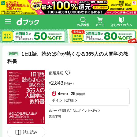
作品検索
カート
はじめての方へ
1日1話、読めば心が熱くなる365人の人間学の教
最新刊
科書
藤尾秀昭
2,843
(税込)
25
pt
獲得
ポイント詳細
dカード利用でさらにポイント+2%
返品不可
試し読み