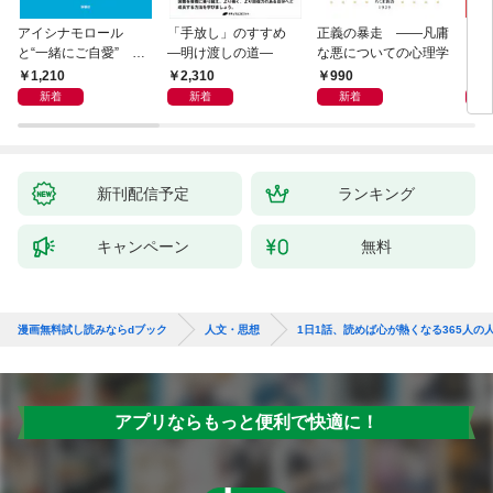
アイシナモロール
「手放し」のすすめ
正義の暴走 ――凡庸
リヴ
と“一緒にご自愛” ～
―明け渡しの道―
な悪についての心理学
イト
自分を好きになるため
1,210
2,310
990
2,
の56のコツ～
新着
新着
新着
新刊配信予定
ランキング
キャンペーン
無料
漫画無料試し読みならdブック
人文・思想
1日1話、読めば心が熱くなる365人の
アプリならもっと便利で快適に！