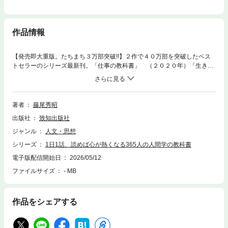
作品情報
【発売即大重版。たちまち３万部突破!!】２作で４０万部を突破したベス
トセラーのシリーズ最新刊。「仕事の教科書」 （２０２０年）「生き方
の教科書」（２０２２年）に続く第３弾のテーマは、「人間学の教科
書」。『致知』が約５０年にわたり追究してきた「人間学」を軸に、経営
者、作家、スポーツ指導者、科学者、デザイナーなど様々なジャンルの第
一人者の感動実話を３６５編、精選。「人間として何が正しいかを追求す
著者
藤尾秀昭
る」稲盛和夫（京セラ名誉会長）「トヨタの現場に伝わる言葉」 張富士
出版社
致知出版社
夫（トヨタ自動車相談役）「アイデアを生み出す方法」 佐藤可士和（ク
リエイティブディレクター）「幸福を知る才能」 宇野千代（作家）「創
ジャンル
人文・思想
業者の人物資格」 安岡正篤（東洋思想家）「朝顔の花が咲く条件」 五
シリーズ
1日1話、読めば心が熱くなる365人の人間学の教科書
木寛之（作家）……などなど、各話１日３分で読め切れる分量で構成され
ています。私どもでは「人間学」を「自分自身の人間性を高める学び」と
電子版配信開始日
2026/05/12
考えています。人生で巡り合う様々な出来事をどのように捉え、いかに動
ファイルサイズ
- MB
けばよいか、そのヒントが３６５人の生き方にちりばめられています。通
読後には確かな成長実感を感じられるとともに、繰り返し読むことでさら
にその学びを深めていただけることでしょう。弊誌主幹を含め、編集部の
作品をシェアする
総力を結集し、まる３年を費やして完成した一冊。1月1日 「人間として
何が正しいかを追求する」 稲盛和夫（京セラ名誉会長）1月2日 「伸び
るベンチャー経営者の四条件」城山三郎（作家）1月3日 「トヨタの現場