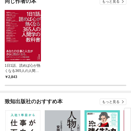
同じ作者の本
もっと見る
日 「負けて強くなることはない」 藤波朱理（パリ2024オリンピックレ
スリング女子53㎏級金メダリスト）1月28日 「アイデアを生み出す方
法」 佐藤可士和（クリエイティブディレクター）1月29日 「マンガの
神様が私に手を抜くことを許さない」 美内すずえ（マンガ家）1月30
日 「我ら働かんかな――ファーブルの信念」福井謙一（京都工芸繊維大
学学長）1月31日 「カオリちゃんがしゃべった日」山元加津子（特別支
援学校教諭） ※肩書は、いずれも『致知』掲載当時
1日1話、読めば心が熱
くなる365人の人間学
の教科書
2,843
致知出版社のおすすめ本
もっと見る