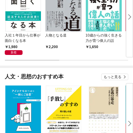
入社１年目から仕事が
人物となる道
10歳からの強く生きる
1日
面白くなる本
力が育つ偉人の話
くな
の教
1,980
2,200
1,650
2,
新着
人文・思想のおすすめ本
もっと見る