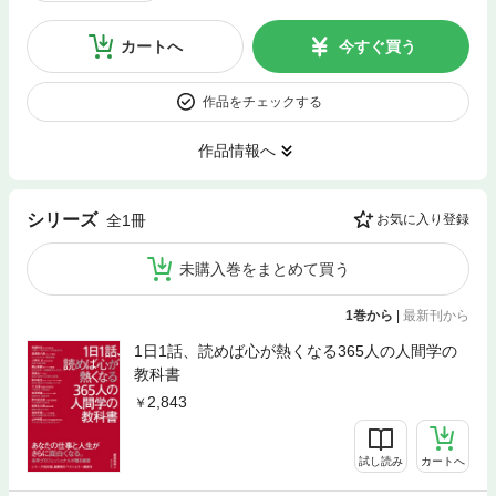
カートへ
今すぐ買う
作品をチェックする
作品情報へ
シリーズ
全1冊
お気に入り登録
未購入巻をまとめて買う
1巻から
|
最新刊から
1日1話、読めば心が熱くなる365人の人間学の
教科書
2,843
試し読み
カートへ